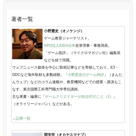
著者一覧
小野憲史（オノケンジ）
ゲーム教育ジャーナリスト。
NPO法人IGDA日本
名誉理事・事務局長。
「ゲーム批評」（マイクロマガジン社）編集長
などを経て現職。
ウェブニュース媒体を中心に取材記事などを寄稿しており、E3・
GDCなど海外取材も多数経験。「
小野憲史のゲーム時評
」（まんた
んウェブ）などのコラム連載や、教育機関などでの授業・講演もこ
なす。東京国際工科専門職大学専任講師。
主な著書・編著に「
ゲームクリエイターが知る97のこと（2）
」
（オライリージャパン）などがある。
→記事一覧
岡安学（オカヤスマナブ）