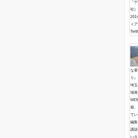
「ゲ
社）
20
ィア
Twitt
な著
り』
埼玉
域発
WE
籍、
てい
編集
講談
いさ