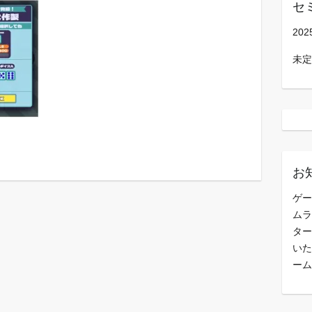
セ
202
未定
お
ゲー
ムラ
ター
いた
ーム