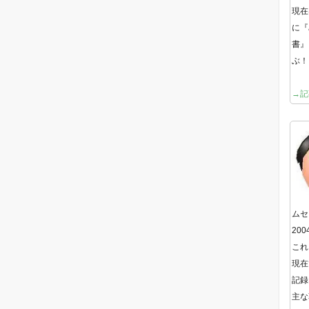
現在
に『
書』
ぶ！
→記
ムセ
20
これ
現在
記録
主な