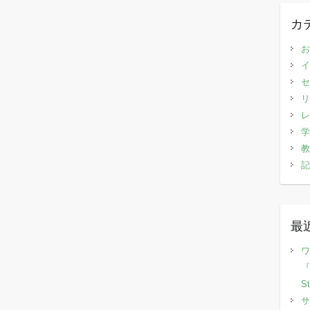
カ
お
イ
セ
リ
レ
学
教
記
最
ワ
『
S
サ