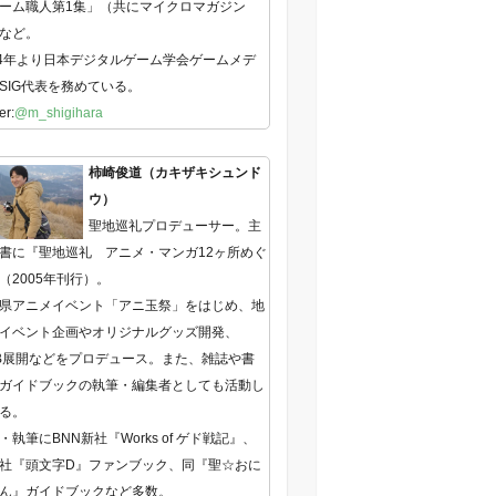
ーム職人第1集」（共にマイクロマガジン
など。
14年より日本デジタルゲーム学会ゲームメデ
SIG代表を務めている。
er:
@m_shigihara
柿崎俊道（カキザキシュンド
ウ）
聖地巡礼プロデューサー。主
書に『聖地巡礼 アニメ・マンガ12ヶ所めぐ
（2005年刊行）。
県アニメイベント「アニ玉祭」をはじめ、地
イベント企画やオリジナルグッズ開発、
B展開などをプロデュース。また、雑誌や書
ガイドブックの執筆・編集者としても活動し
る。
・執筆にBNN新社『Works of ゲド戦記』、
社『頭文字D』ファンブック、同『聖☆おに
ん』ガイドブックなど多数。