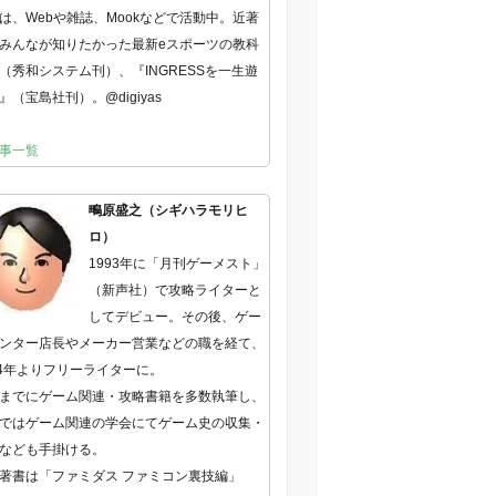
は、Webや雑誌、Mookなどで活動中。近著
みんなが知りたかった最新eスポーツの教科
（秀和システム刊）、『INGRESSを一生遊
』（宝島社刊）。@digiyas
事一覧
鴫原盛之（シギハラモリヒ
ロ）
1993年に「月刊ゲーメスト」
（新声社）で攻略ライターと
してデビュー。その後、ゲー
ンター店長やメーカー営業などの職を経て、
04年よりフリーライターに。
までにゲーム関連・攻略書籍を多数執筆し、
ではゲーム関連の学会にてゲーム史の収集・
なども手掛ける。
著書は「ファミダス ファミコン裏技編」