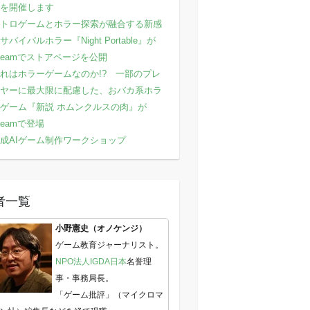
を開催します
トロゲームとホラー探索が融合する新感
サバイバルホラー『Night Portable』が
teamでストアページを公開
れはホラーゲームなのか!? 一部のプレ
ヤーに最大限に配慮した、おバカ系ホラ
ゲーム『新説 ホムンクルスの肉』が
teamで登場
成AIゲーム制作ワークショップ
者一覧
小野憲史（オノケンジ）
ゲーム教育ジャーナリスト。
NPO法人IGDA日本
名誉理
事・事務局長。
「ゲーム批評」（マイクロマ