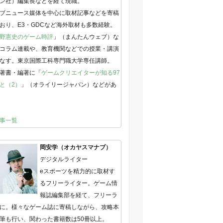
ン社）編集長などを経て現職。
ブニュース媒体を中心に取材記事などを寄稿
おり、E3・GDCなど海外取材も多数経験。
野憲史のゲーム時評
」（まんたんウェブ）な
コラム連載や、教育機関などでの授業・講演
なす。東京国際工科専門職大学専任講師。
著書・編著に「
ゲームクリエイターが知る97
と（2）
」（オライリージャパン）などがあ
事一覧
岡安学（オカヤスマナブ）
デジタルライター
eスポーツを精力的に取材す
るフリーライター。ゲーム情
報誌編集部を経て、フリーラ
に。様々なゲーム誌に寄稿しながら、攻略本
筆も行い、関わった書籍数は50冊以上。