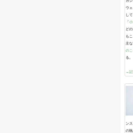
ガジ
ウェ
して
「
小
どの
もこ
主な
のこ
る。
→記
ンス
の執