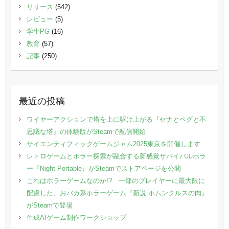
リリース
(542)
レビュー
(5)
学生PG
(16)
教育
(57)
記事
(250)
最近の投稿
ワイヤーアクションで塔を上に駆け上がる『セナとペグと不
思議な塔』の体験版がSteamで配信開始
サイエンティフィックゲームジャム2025東京を開催します
レトロゲームとホラー探索が融合する新感覚サバイバルホラ
ー『Night Portable』がSteamでストアページを公開
これはホラーゲームなのか!? 一部のプレイヤーに最大限に
配慮した、おバカ系ホラーゲーム『新説 ホムンクルスの肉』
がSteamで登場
生成AIゲーム制作ワークショップ