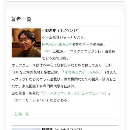
著者一覧
小野憲史（オノケンジ）
ゲーム教育ジャーナリスト。
NPO法人IGDA日本
名誉理事・事務局長。
「ゲーム批評」（マイクロマガジン社）編集長
などを経て現職。
ウェブニュース媒体を中心に取材記事などを寄稿しており、E3・
GDCなど海外取材も多数経験。「
小野憲史のゲーム時評
」（まんた
んウェブ）などのコラム連載や、教育機関などでの授業・講演もこ
なす。東京国際工科専門職大学専任講師。
主な著書・編著に「
ゲームクリエイターが知る97のこと（2）
」
（オライリージャパン）などがある。
→記事一覧
岡安学（オカヤスマナブ）