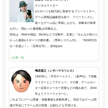
デジタルライター
eスポーツを精力的に取材するフリーライター。
ゲーム情報誌編集部を経て、フリーランスに。
様々なゲーム誌に寄稿しながら、攻略本の執筆
も行い、関わった書籍数は50冊以上。
現在は、Webや雑誌、Mookなどで活動中。近著に『みんなが知りた
かった最新eスポーツの教科書』（秀和システム刊）、『INGRESS
を一生遊ぶ！』（宝島社刊）。@digiyas
→記事一覧
鴫原盛之（シギハラモリヒロ）
1993年に「月刊ゲーメスト」（新声社）で攻略
ライターとしてデビュー。その後、ゲームセン
ター店長やメーカー営業などの職を経て、2004
年よりフリーライターに。
これまでにゲーム関連・攻略書籍を多数執筆し、現在ではゲーム関
連の学会にてゲーム史の収集・記録なども手掛ける。