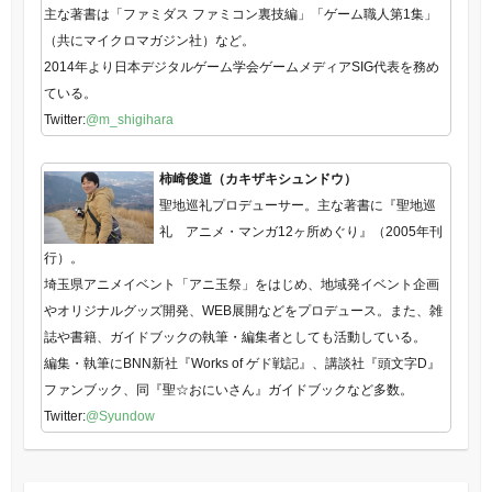
主な著書は「ファミダス ファミコン裏技編」「ゲーム職人第1集」
（共にマイクロマガジン社）など。
2014年より日本デジタルゲーム学会ゲームメディアSIG代表を務め
ている。
Twitter:
@m_shigihara
柿崎俊道（カキザキシュンドウ）
聖地巡礼プロデューサー。主な著書に『聖地巡
礼 アニメ・マンガ12ヶ所めぐり』（2005年刊
行）。
埼玉県アニメイベント「アニ玉祭」をはじめ、地域発イベント企画
やオリジナルグッズ開発、WEB展開などをプロデュース。また、雑
誌や書籍、ガイドブックの執筆・編集者としても活動している。
編集・執筆にBNN新社『Works of ゲド戦記』、講談社『頭文字D』
ファンブック、同『聖☆おにいさん』ガイドブックなど多数。
Twitter:
@Syundow