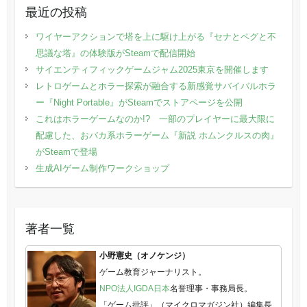
最近の投稿
ワイヤーアクションで塔を上に駆け上がる『セナとペグと不
思議な塔』の体験版がSteamで配信開始
サイエンティフィックゲームジャム2025東京を開催します
レトロゲームとホラー探索が融合する新感覚サバイバルホラ
ー『Night Portable』がSteamでストアページを公開
これはホラーゲームなのか!? 一部のプレイヤーに最大限に
配慮した、おバカ系ホラーゲーム『新説 ホムンクルスの肉』
がSteamで登場
生成AIゲーム制作ワークショップ
著者一覧
小野憲史（オノケンジ）
ゲーム教育ジャーナリスト。
NPO法人IGDA日本
名誉理事・事務局長。
「ゲーム批評」（マイクロマガジン社）編集長