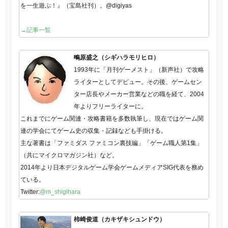
を一生遊ぶ！』（宝島社刊）。@digiyas
→記事一覧
鴫原盛之（シギハラモリヒロ）
1993年に「月刊ゲーメスト」（新声社）で攻略
ライターとしてデビュー。その後、ゲームセン
ター店長やメーカー営業などの職を経て、2004
年よりフリーライターに。
これまでにゲーム関連・攻略書籍を多数執筆し、現在ではゲーム関
連の学会にてゲーム史の収集・記録なども手掛ける。
主な著書は「ファミダス ファミコン裏技編」「ゲーム職人第1集」
（共にマイクロマガジン社）など。
2014年より日本デジタルゲーム学会ゲームメディアSIG代表を務め
ている。
Twitter:
@m_shigihara
柿崎俊道（カキザキシュンドウ）