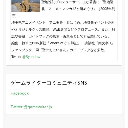
聖地巡礼プロデューサー。主な著書に『聖地巡
礼 アニメ・マンガ12ヶ所めぐり』（2005年刊
行）。
埼玉県アニメイベント「アニ玉祭」をはじめ、地域発イベント企画
やオリジナルグッズ開発、WEB展開などをプロデュース。また、雑
誌や書籍、ガイドブックの執筆・編集者としても活動している。
編集・執筆にBNN新社『Works of ゲド戦記』、講談社『頭文字D』
ファンブック、同『聖☆おにいさん』ガイドブックなど多数。
Twitter:
@Syundow
ゲームライターコミュニティSNS
Facebook
Twitter:@gamewriter.jp