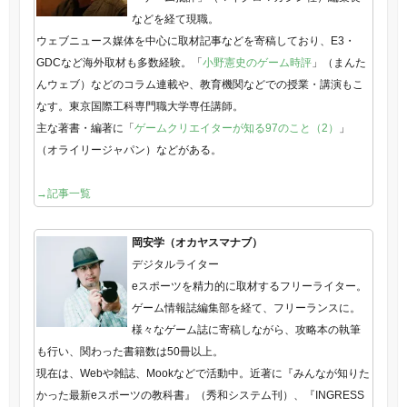
などを経て現職。
ウェブニュース媒体を中心に取材記事などを寄稿しており、E3・
GDCなど海外取材も多数経験。「
小野憲史のゲーム時評
」（まんた
んウェブ）などのコラム連載や、教育機関などでの授業・講演もこ
なす。東京国際工科専門職大学専任講師。
主な著書・編著に「
ゲームクリエイターが知る97のこと（2）
」
（オライリージャパン）などがある。
→記事一覧
岡安学（オカヤスマナブ）
デジタルライター
eスポーツを精力的に取材するフリーライター。
ゲーム情報誌編集部を経て、フリーランスに。
様々なゲーム誌に寄稿しながら、攻略本の執筆
も行い、関わった書籍数は50冊以上。
現在は、Webや雑誌、Mookなどで活動中。近著に『みんなが知りた
かった最新eスポーツの教科書』（秀和システム刊）、『INGRESS