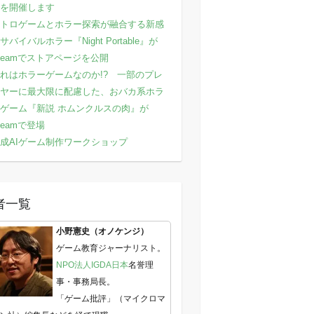
を開催します
トロゲームとホラー探索が融合する新感
サバイバルホラー『Night Portable』が
teamでストアページを公開
れはホラーゲームなのか!? 一部のプレ
ヤーに最大限に配慮した、おバカ系ホラ
ゲーム『新説 ホムンクルスの肉』が
teamで登場
成AIゲーム制作ワークショップ
者一覧
小野憲史（オノケンジ）
ゲーム教育ジャーナリスト。
NPO法人IGDA日本
名誉理
事・事務局長。
「ゲーム批評」（マイクロマ