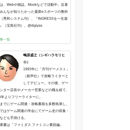
は、Webや雑誌、Mookなどで活動中。近著
みんなが知りたかった最新eスポーツの教科
（秀和システム刊）、『INGRESSを一生遊
』（宝島社刊）。@digiyas
事一覧
鴫原盛之（シギハラモリヒ
ロ）
1993年に「月刊ゲーメスト」
（新声社）で攻略ライターと
してデビュー。その後、ゲー
ンター店長やメーカー営業などの職を経て、
04年よりフリーライターに。
までにゲーム関連・攻略書籍を多数執筆し、
ではゲーム関連の学会にてゲーム史の収集・
なども手掛ける。
著書は「ファミダス ファミコン裏技編」