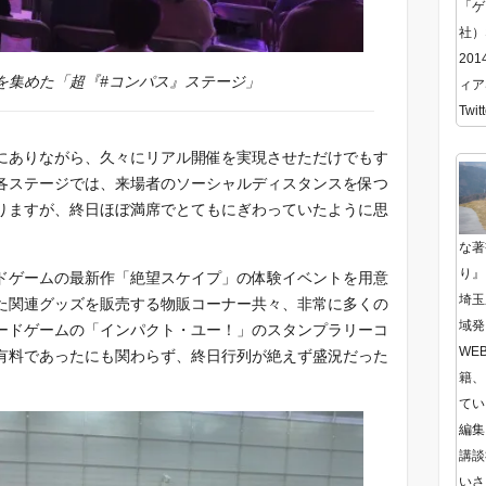
「ゲ
社）
20
を集めた「超『#コンパス』ステージ」
ィア
Twitt
にありながら、久々にリアル開催を実現させただけでもす
各ステージでは、来場者のソーシャルディスタンスを保つ
りますが、終日ほぼ満席でとてもにぎわっていたように思
な著
り』
ドゲームの最新作「絶望スケイプ」の体験イベントを用意
埼玉
た関連グッズを販売する物販コーナー共々、非常に多くの
域発
ードゲームの「インパクト・ユー！」のスタンプラリーコ
WE
有料であったにも関わらず、終日行列が絶えず盛況だった
籍、
てい
編集
講談
いさ