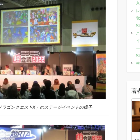
京
レ
覚
S
こ
イ
ー
S
生
著
ドラゴンクエストX」のステージイベントの様子