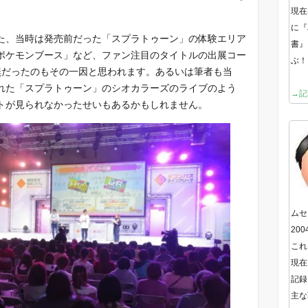
現在
に『
た、当時は発売前だった「スプラトゥーン」の体験エリア
書』
ポケモンブース」など、ファン注目のタイトルの出展コー
ぶ！
無だったのもその一因と思われます。あるいは筆者も当
れた「スプラトゥーン」のシオカラーズのライブのよう
→記
トが見られなかったせいもあるかもしれません。
ムセ
20
これ
現在
記録
主な