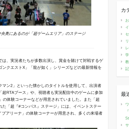
カ
お
イ
。中央奥にあるのが「超ゲームエリア」のステージ
セ
リ
レ
学
では、実況者たちが多数出演し、賞金を賭けて対戦するゲ
教
ゴンクエストX」「龍が如く」シリーズなどの最新情報を
記
。
クマン2」といった懐かしのタイトルを使用して、出演者
「超RTAブース」や、視聴者も実況配信中のゲームに参加
最
er」の体験コーナーなどが用意されていました。また「超
ワ
れた「超『#コンパス』ステージ」には、イベントステー
『
ライブアリーナ」の体験コーナーが用意され、多くの来場者
S
サ