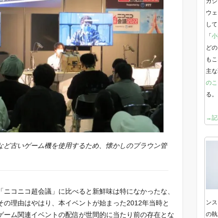
ガジ
ウェ
して
「
小
どの
もこ
主な
のこ
る。
→記
ンなど古いゲーム機を使用するため、懐かしのブラウン管
「ニコニコ超会議」に比べると新鮮味は特になかったな、
の理由はやはり、本イベントが始まった2012年当時と
ンス
ゲーム関連イベントの配信が世間的に当たり前の存在とな
の執