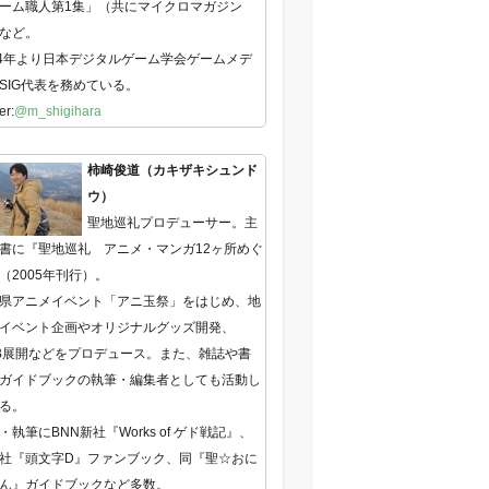
ーム職人第1集」（共にマイクロマガジン
など。
14年より日本デジタルゲーム学会ゲームメデ
SIG代表を務めている。
er:
@m_shigihara
柿崎俊道（カキザキシュンド
ウ）
聖地巡礼プロデューサー。主
書に『聖地巡礼 アニメ・マンガ12ヶ所めぐ
（2005年刊行）。
県アニメイベント「アニ玉祭」をはじめ、地
イベント企画やオリジナルグッズ開発、
B展開などをプロデュース。また、雑誌や書
ガイドブックの執筆・編集者としても活動し
る。
・執筆にBNN新社『Works of ゲド戦記』、
社『頭文字D』ファンブック、同『聖☆おに
ん』ガイドブックなど多数。