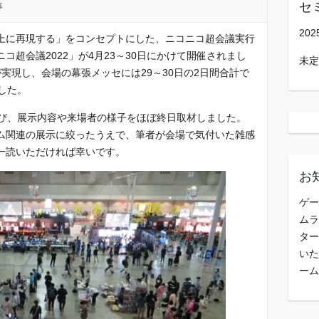
セ
事
202
上に再現する」をコンセプトにした、ニコニコ超会議実行
超会議2022」が4月23～30日にかけて開催されまし
未定
実現し、会場の幕張メッセには29～30日の2日間合計で
ました。
運び、展示内容や来場者の様子をほぼ終日取材しました。
ム関連の展示に絞ったうえで、筆者が会場で気付いた雑感
一読いただければ幸いです。
お
ゲー
ムラ
ター
いた
ーム