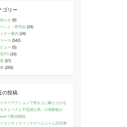
テゴリー
知らせ
(8)
ベント・即売会
(24)
ミナー案内
(24)
リース
(542)
ビュー
(5)
生PG
(16)
育
(57)
事
(250)
近の投稿
イヤーアクションで塔を上に駆け上がる
セナとペグと不思議な塔』の体験版が
teamで配信開始
イエンティフィックゲームジャム2025東