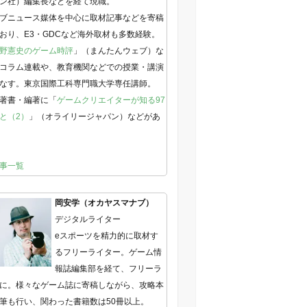
ン社）編集長などを経て現職。
ブニュース媒体を中心に取材記事などを寄稿
おり、E3・GDCなど海外取材も多数経験。
野憲史のゲーム時評
」（まんたんウェブ）な
コラム連載や、教育機関などでの授業・講演
なす。東京国際工科専門職大学専任講師。
著書・編著に「
ゲームクリエイターが知る97
と（2）
」（オライリージャパン）などがあ
事一覧
岡安学（オカヤスマナブ）
デジタルライター
eスポーツを精力的に取材す
るフリーライター。ゲーム情
報誌編集部を経て、フリーラ
に。様々なゲーム誌に寄稿しながら、攻略本
筆も行い、関わった書籍数は50冊以上。