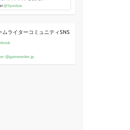
er:
@Syundow
ームライターコミュニティSNS
ebook
ter:@gamewriter.jp