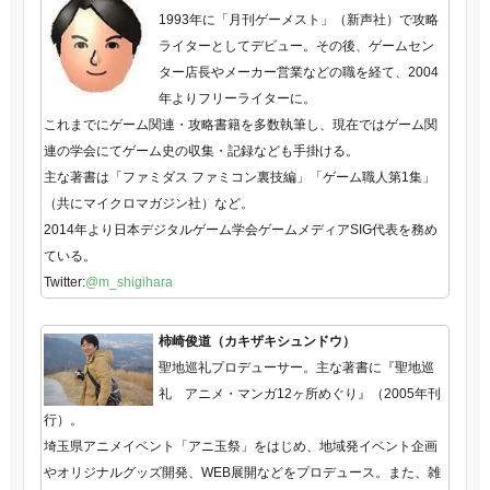
1993年に「月刊ゲーメスト」（新声社）で攻略
ライターとしてデビュー。その後、ゲームセン
ター店長やメーカー営業などの職を経て、2004
年よりフリーライターに。
これまでにゲーム関連・攻略書籍を多数執筆し、現在ではゲーム関
連の学会にてゲーム史の収集・記録なども手掛ける。
主な著書は「ファミダス ファミコン裏技編」「ゲーム職人第1集」
（共にマイクロマガジン社）など。
2014年より日本デジタルゲーム学会ゲームメディアSIG代表を務め
ている。
Twitter:
@m_shigihara
柿崎俊道（カキザキシュンドウ）
聖地巡礼プロデューサー。主な著書に『聖地巡
礼 アニメ・マンガ12ヶ所めぐり』（2005年刊
行）。
埼玉県アニメイベント「アニ玉祭」をはじめ、地域発イベント企画
やオリジナルグッズ開発、WEB展開などをプロデュース。また、雑