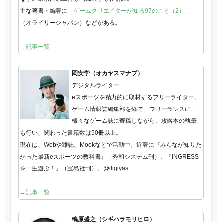
主な著書・編著に「
ゲームクリエイターが知る97のこと（2）
」
（オライリージャパン）などがある。
→記事一覧
岡安学（オカヤスマナブ）
デジタルライター
eスポーツを精力的に取材するフリーライター。
ゲーム情報誌編集部を経て、フリーランスに。
様々なゲーム誌に寄稿しながら、攻略本の執筆
も行い、関わった書籍数は50冊以上。
現在は、Webや雑誌、Mookなどで活動中。近著に『みんなが知りた
かった最新eスポーツの教科書』（秀和システム刊）、『INGRESS
を一生遊ぶ！』（宝島社刊）。@digiyas
→記事一覧
鴫原盛之（シギハラモリヒロ）