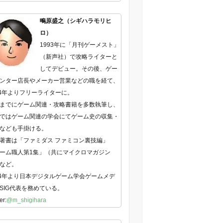
鴫原盛之（シギハラモリヒ
ロ）
1993年に「月刊ゲーメスト」
（新声社）で攻略ライターと
してデビュー。その後、ゲー
ンター店長やメーカー営業などの職を経て、
04年よりフリーライターに。
までにゲーム関連・攻略書籍を多数執筆し、
ではゲーム関連の学会にてゲーム史の収集・
なども手掛ける。
著書は「ファミダス ファミコン裏技編」
ーム職人第1集」（共にマイクロマガジン
など。
14年より日本デジタルゲーム学会ゲームメデ
SIG代表を務めている。
er:
@m_shigihara