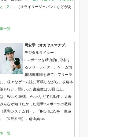
と（2）
」（オライリージャパン）などがあ
事一覧
岡安学（オカヤスマナブ）
デジタルライター
eスポーツを精力的に取材す
るフリーライター。ゲーム情
報誌編集部を経て、フリーラ
に。様々なゲーム誌に寄稿しながら、攻略本
筆も行い、関わった書籍数は50冊以上。
は、Webや雑誌、Mookなどで活動中。近著
みんなが知りたかった最新eスポーツの教科
（秀和システム刊）、『INGRESSを一生遊
』（宝島社刊）。@digiyas
事一覧