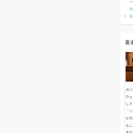
ー
S
生
著
ガジ
ウェ
して
「
小
どの
もこ
主な