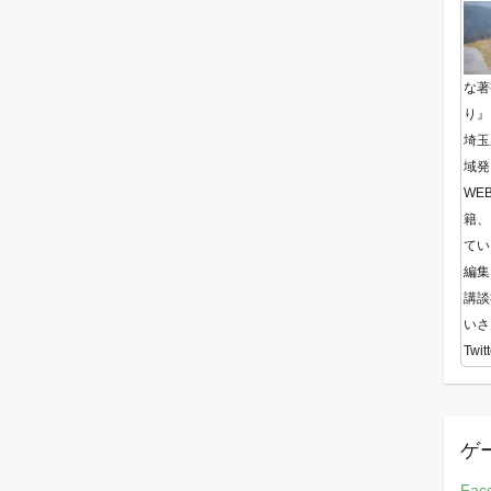
な著
り』
埼玉
域発
WE
籍、
てい
編集
講談
いさ
Twitt
ゲ
Fac