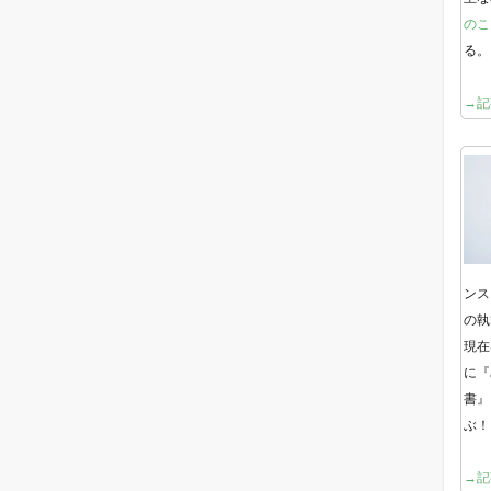
のこ
る。
→記
ンス
の執
現在
に『
書』
ぶ！
→記