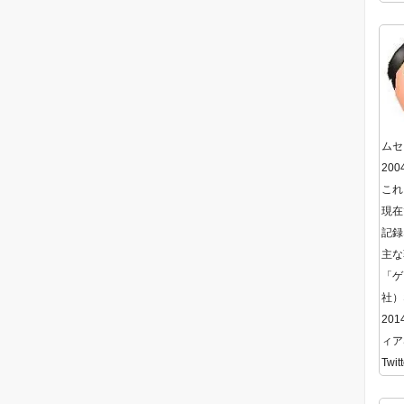
ムセ
20
これ
現在
記録
主な
「ゲ
社）
20
ィア
Twitt