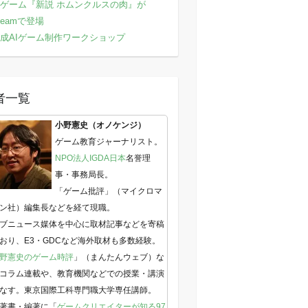
ゲーム『新説 ホムンクルスの肉』が
teamで登場
成AIゲーム制作ワークショップ
者一覧
小野憲史（オノケンジ）
ゲーム教育ジャーナリスト。
NPO法人IGDA日本
名誉理
事・事務局長。
「ゲーム批評」（マイクロマ
ン社）編集長などを経て現職。
ブニュース媒体を中心に取材記事などを寄稿
おり、E3・GDCなど海外取材も多数経験。
野憲史のゲーム時評
」（まんたんウェブ）な
コラム連載や、教育機関などでの授業・講演
なす。東京国際工科専門職大学専任講師。
著書・編著に「
ゲームクリエイターが知る97