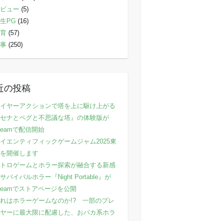
ビュー
(5)
生PG
(16)
育
(57)
事
(250)
近の投稿
イヤーアクションで塔を上に駆け上がる
セナとペグと不思議な塔』の体験版が
teamで配信開始
イエンティフィックゲームジャム2025東
を開催します
トロゲームとホラー探索が融合する新感
サバイバルホラー『Night Portable』が
teamでストアページを公開
れはホラーゲームなのか!? 一部のプレ
ヤーに最大限に配慮した、おバカ系ホラ