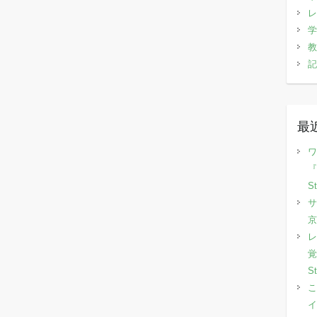
レ
学
教
記
最
ワ
『
S
サ
京
レ
覚
S
こ
イ