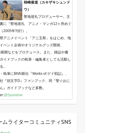
柿崎俊道（カキザキシュンド
ウ）
聖地巡礼プロデューサー。主
書に『聖地巡礼 アニメ・マンガ12ヶ所めぐ
（2005年刊行）。
県アニメイベント「アニ玉祭」をはじめ、地
イベント企画やオリジナルグッズ開発、
B展開などをプロデュース。また、雑誌や書
ガイドブックの執筆・編集者としても活動し
る。
・執筆にBNN新社『Works of ゲド戦記』、
社『頭文字D』ファンブック、同『聖☆おに
ん』ガイドブックなど多数。
er:
@Syundow
ームライターコミュニティSNS
ebook