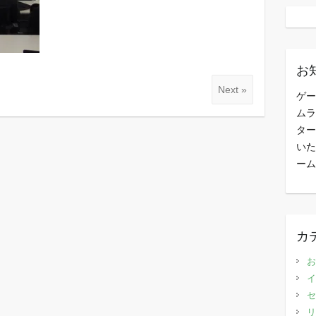
お
Next »
ゲー
ムラ
ター
いた
ーム
カ
お
イ
セ
リ