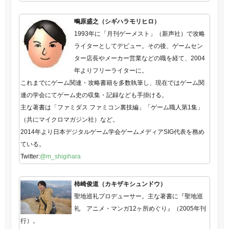
鴫原盛之（シギハラモリヒロ）
1993年に「月刊ゲーメスト」（新声社）で攻略
ライターとしてデビュー。その後、ゲームセン
ター店長やメーカー営業などの職を経て、2004
年よりフリーライターに。
これまでにゲーム関連・攻略書籍を多数執筆し、現在ではゲーム関
連の学会にてゲーム史の収集・記録なども手掛ける。
主な著書は「ファミダス ファミコン裏技編」「ゲーム職人第1集」
（共にマイクロマガジン社）など。
2014年より日本デジタルゲーム学会ゲームメディアSIG代表を務め
ている。
Twitter:
@m_shigihara
柿崎俊道（カキザキシュンドウ）
聖地巡礼プロデューサー。主な著書に『聖地巡
礼 アニメ・マンガ12ヶ所めぐり』（2005年刊
行）。