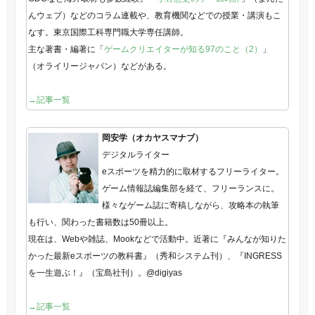
んウェブ）などのコラム連載や、教育機関などでの授業・講演もこ
なす。東京国際工科専門職大学専任講師。
主な著書・編著に「
ゲームクリエイターが知る97のこと（2）
」
（オライリージャパン）などがある。
→記事一覧
岡安学（オカヤスマナブ）
デジタルライター
eスポーツを精力的に取材するフリーライター。
ゲーム情報誌編集部を経て、フリーランスに。
様々なゲーム誌に寄稿しながら、攻略本の執筆
も行い、関わった書籍数は50冊以上。
現在は、Webや雑誌、Mookなどで活動中。近著に『みんなが知りた
かった最新eスポーツの教科書』（秀和システム刊）、『INGRESS
を一生遊ぶ！』（宝島社刊）。@digiyas
→記事一覧