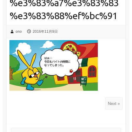
%e3%83%a7%e3%83%83
%e3%83%88%ef%bc%91
ono
2016年11月9日
Next »
Search