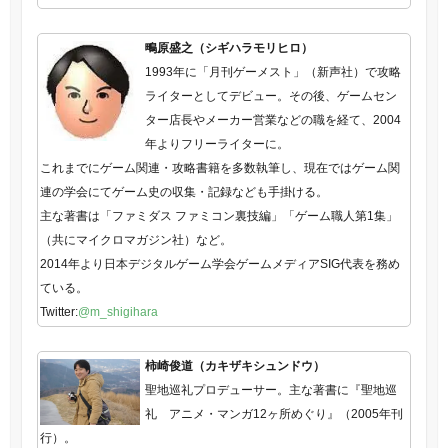
鴫原盛之（シギハラモリヒロ）
1993年に「月刊ゲーメスト」（新声社）で攻略
ライターとしてデビュー。その後、ゲームセン
ター店長やメーカー営業などの職を経て、2004
年よりフリーライターに。
これまでにゲーム関連・攻略書籍を多数執筆し、現在ではゲーム関
連の学会にてゲーム史の収集・記録なども手掛ける。
主な著書は「ファミダス ファミコン裏技編」「ゲーム職人第1集」
（共にマイクロマガジン社）など。
2014年より日本デジタルゲーム学会ゲームメディアSIG代表を務め
ている。
Twitter:
@m_shigihara
柿崎俊道（カキザキシュンドウ）
聖地巡礼プロデューサー。主な著書に『聖地巡
礼 アニメ・マンガ12ヶ所めぐり』（2005年刊
行）。