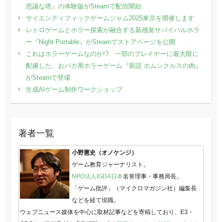
思議な塔』の体験版がSteamで配信開始
サイエンティフィックゲームジャム2025東京を開催します
レトロゲームとホラー探索が融合する新感覚サバイバルホラ
ー『Night Portable』がSteamでストアページを公開
これはホラーゲームなのか!? 一部のプレイヤーに最大限に
配慮した、おバカ系ホラーゲーム『新説 ホムンクルスの肉』
がSteamで登場
生成AIゲーム制作ワークショップ
著者一覧
小野憲史（オノケンジ）
ゲーム教育ジャーナリスト。
NPO法人IGDA日本
名誉理事・事務局長。
「ゲーム批評」（マイクロマガジン社）編集長
などを経て現職。
ウェブニュース媒体を中心に取材記事などを寄稿しており、E3・