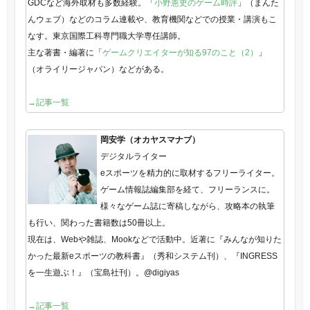
GDCなど海外取材も多数経験。「
小野憲史のゲーム時評
」（まんた
んウェブ）などのコラム連載や、教育機関などでの授業・講演もこ
なす。東京国際工科専門職大学専任講師。
主な著書・編著に「
ゲームクリエイターが知る97のこと（2）
」
（オライリージャパン）などがある。
→記事一覧
岡安学（オカヤスマナブ）
デジタルライター
eスポーツを精力的に取材するフリーライター。
ゲーム情報誌編集部を経て、フリーランスに。
様々なゲーム誌に寄稿しながら、攻略本の執筆
も行い、関わった書籍数は50冊以上。
現在は、Webや雑誌、Mookなどで活動中。近著に『みんなが知りた
かった最新eスポーツの教科書』（秀和システム刊）、『INGRESS
を一生遊ぶ！』（宝島社刊）。@digiyas
→記事一覧