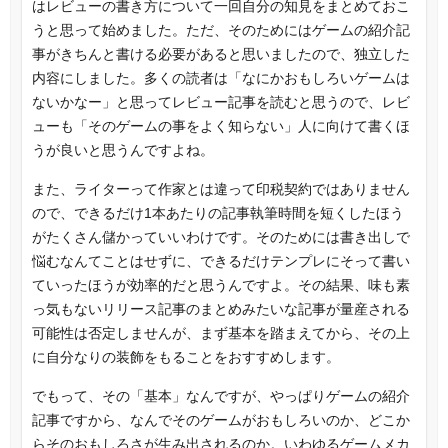
はレビューの書き方について一回自分の知見をまとめておこ
うと思って始めました。ただ、そのためにはゲームの紹介記
事がきちんと書ける必要があると思いましたので、独立した
内容にしました。多くの読者は「なにかおもしろいゲームは
ないかなー」と思ってレビュー記事を読むと思うので、レビ
ューも「そのゲームの事をよく知らない」人に向けて書くほ
うが良いと思うんですよね。
また、ライターって作家とは違って印税契約ではありません
ので、できるだけ1本あたりの記事執筆時間を短くしたほう
がたくさん儲かっていいわけです。そのためには書き出しで
悩むなんてことはせずに、できるだけテンプレにそって書い
ていったほうが効率的だと思うんですよ。その結果、味も素
っ気もないリリース記事のまとめみたいな記事が量産される
可能性は否定しませんが、まず基本を踏まえてから、その上
に自分なりの装飾をもることをおすすめします。
でもって、その「基本」なんですが、やっぱりゲームの紹介
記事ですから、なんでそのゲームがおもしろいのか、どこか
らそのおもしろさが生み出されるのか。いわゆるゲームメカ