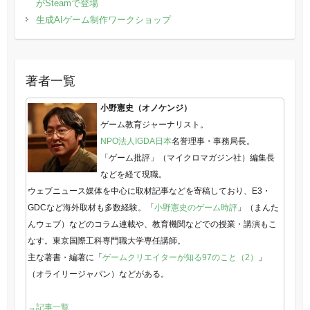
がSteamで登場
生成AIゲーム制作ワークショップ
著者一覧
小野憲史（オノケンジ）
ゲーム教育ジャーナリスト。
NPO法人IGDA日本
名誉理事・事務局長。
「ゲーム批評」（マイクロマガジン社）編集長
などを経て現職。
ウェブニュース媒体を中心に取材記事などを寄稿しており、E3・
GDCなど海外取材も多数経験。「
小野憲史のゲーム時評
」（まんた
んウェブ）などのコラム連載や、教育機関などでの授業・講演もこ
なす。東京国際工科専門職大学専任講師。
主な著書・編著に「
ゲームクリエイターが知る97のこと（2）
」
（オライリージャパン）などがある。
→記事一覧