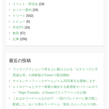
イベント・即売会
(24)
セミナー案内
(24)
リリース
(542)
レビュー
(5)
学生PG
(16)
教育
(57)
記事
(250)
最近の投稿
ワイヤーアクションで塔を上に駆け上がる『セナとペグと不
思議な塔』の体験版がSteamで配信開始
サイエンティフィックゲームジャム2025東京を開催します
レトロゲームとホラー探索が融合する新感覚サバイバルホラ
ー『Night Portable』がSteamでストアページを公開
これはホラーゲームなのか!? 一部のプレイヤーに最大限に
配慮した、おバカ系ホラーゲーム『新説 ホムンクルスの肉』