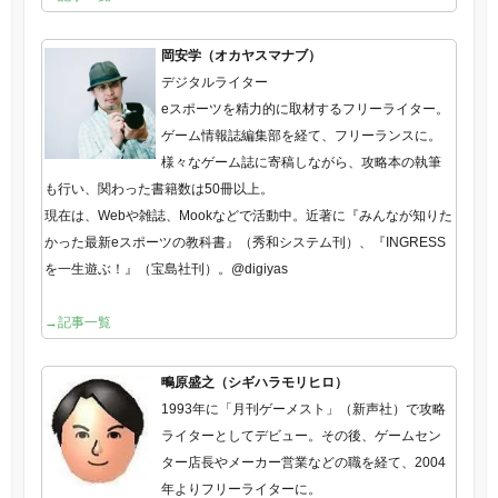
岡安学（オカヤスマナブ）
デジタルライター
eスポーツを精力的に取材するフリーライター。
ゲーム情報誌編集部を経て、フリーランスに。
様々なゲーム誌に寄稿しながら、攻略本の執筆
も行い、関わった書籍数は50冊以上。
現在は、Webや雑誌、Mookなどで活動中。近著に『みんなが知りた
かった最新eスポーツの教科書』（秀和システム刊）、『INGRESS
を一生遊ぶ！』（宝島社刊）。@digiyas
→記事一覧
鴫原盛之（シギハラモリヒロ）
1993年に「月刊ゲーメスト」（新声社）で攻略
ライターとしてデビュー。その後、ゲームセン
ター店長やメーカー営業などの職を経て、2004
年よりフリーライターに。