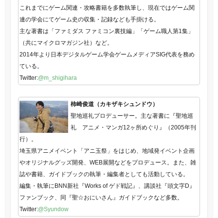
これまでにゲーム関連・攻略書籍を多数執筆し、現在ではゲーム関
連の学会にてゲーム史の収集・記録なども手掛ける。
主な著書は「ファミダス ファミコン裏技編」「ゲーム職人第1集」
（共にマイクロマガジン社）など。
2014年より日本デジタルゲーム学会ゲームメディアSIG代表を務め
ている。
Twitter:
@m_shigihara
柿崎俊道（カキザキシュンドウ）
聖地巡礼プロデューサー。主な著書に『聖地巡
礼 アニメ・マンガ12ヶ所めぐり』（2005年刊
行）。
埼玉県アニメイベント「アニ玉祭」をはじめ、地域発イベント企画
やオリジナルグッズ開発、WEB展開などをプロデュース。また、雑
誌や書籍、ガイドブックの執筆・編集者としても活動している。
編集・執筆にBNN新社『Works of ゲド戦記』、講談社『頭文字D』
ファンブック、同『聖☆おにいさん』ガイドブックなど多数。
Twitter:
@Syundow