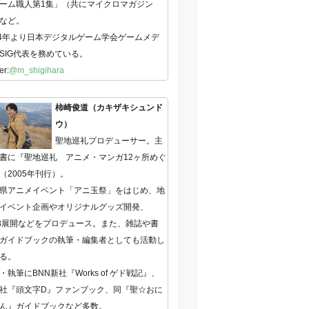
ーム職人第1集」（共にマイクロマガジン
など。
14年より日本デジタルゲーム学会ゲームメデ
SIG代表を務めている。
er:
@m_shigihara
柿崎俊道（カキザキシュンド
ウ）
聖地巡礼プロデューサー。主
書に『聖地巡礼 アニメ・マンガ12ヶ所めぐ
（2005年刊行）。
県アニメイベント「アニ玉祭」をはじめ、地
イベント企画やオリジナルグッズ開発、
B展開などをプロデュース。また、雑誌や書
ガイドブックの執筆・編集者としても活動し
る。
・執筆にBNN新社『Works of ゲド戦記』、
社『頭文字D』ファンブック、同『聖☆おに
ん』ガイドブックなど多数。