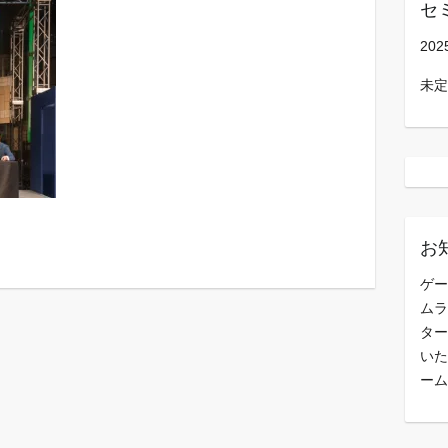
セ
202
未定
お
ゲー
ムラ
ター
いた
ーム