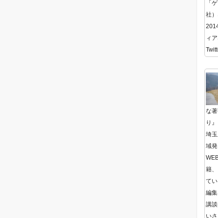
「ゲ
社）
20
ィア
Twitt
な著
り』
埼玉
域発
WE
籍、
てい
編集
講談
いさ