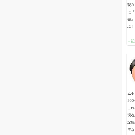
現在
に『
書』
ぶ！
→記
ムセ
20
これ
現在
記録
主な