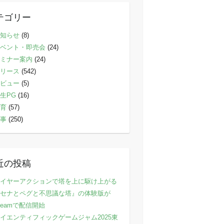
テゴリー
知らせ
(8)
ベント・即売会
(24)
ミナー案内
(24)
リース
(542)
ビュー
(5)
生PG
(16)
育
(57)
事
(250)
近の投稿
イヤーアクションで塔を上に駆け上がる
セナとペグと不思議な塔』の体験版が
teamで配信開始
イエンティフィックゲームジャム2025東