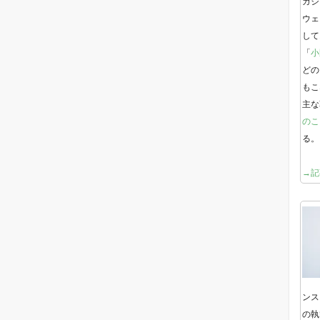
ガジ
ウェ
して
「
小
どの
もこ
主な
のこ
る。
→記
ンス
の執