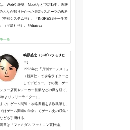
は、Webや雑誌、Mookなどで活動中。近著
みんなが知りたかった最新eスポーツの教科
（秀和システム刊）、『INGRESSを一生遊
』（宝島社刊）。@digiyas
事一覧
鴫原盛之（シギハラモリヒ
ロ）
1993年に「月刊ゲーメスト」
（新声社）で攻略ライターと
してデビュー。その後、ゲー
ンター店長やメーカー営業などの職を経て、
04年よりフリーライターに。
までにゲーム関連・攻略書籍を多数執筆し、
ではゲーム関連の学会にてゲーム史の収集・
なども手掛ける。
著書は「ファミダス ファミコン裏技編」