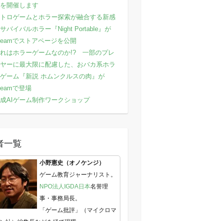
を開催します
トロゲームとホラー探索が融合する新感
サバイバルホラー『Night Portable』が
teamでストアページを公開
れはホラーゲームなのか!? 一部のプレ
ヤーに最大限に配慮した、おバカ系ホラ
ゲーム『新説 ホムンクルスの肉』が
teamで登場
成AIゲーム制作ワークショップ
者一覧
小野憲史（オノケンジ）
ゲーム教育ジャーナリスト。
NPO法人IGDA日本
名誉理
事・事務局長。
「ゲーム批評」（マイクロマ