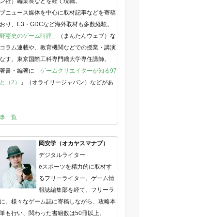
ン社）編集長などを経て現職。
ブニュース媒体を中心に取材記事などを寄稿
おり、E3・GDCなど海外取材も多数経験。
野憲史のゲーム時評
」（まんたんウェブ）な
コラム連載や、教育機関などでの授業・講演
なす。東京国際工科専門職大学専任講師。
著書・編著に「
ゲームクリエイターが知る97
と（2）
」（オライリージャパン）などがあ
事一覧
岡安学（オカヤスマナブ）
デジタルライター
eスポーツを精力的に取材す
るフリーライター。ゲーム情
報誌編集部を経て、フリーラ
に。様々なゲーム誌に寄稿しながら、攻略本
筆も行い、関わった書籍数は50冊以上。