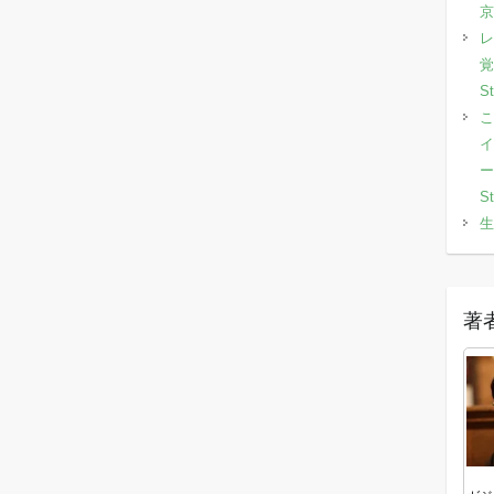
京
レ
覚
S
こ
イ
ー
S
生
著