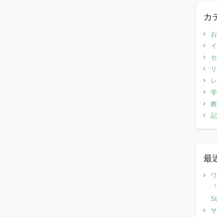
カ
お
イ
セ
リ
レ
学
教
記
最
ワ
『
S
サ