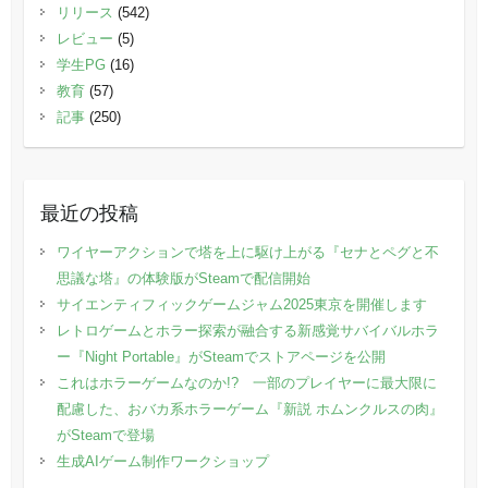
リリース
(542)
レビュー
(5)
学生PG
(16)
教育
(57)
記事
(250)
最近の投稿
ワイヤーアクションで塔を上に駆け上がる『セナとペグと不
思議な塔』の体験版がSteamで配信開始
サイエンティフィックゲームジャム2025東京を開催します
レトロゲームとホラー探索が融合する新感覚サバイバルホラ
ー『Night Portable』がSteamでストアページを公開
これはホラーゲームなのか!? 一部のプレイヤーに最大限に
配慮した、おバカ系ホラーゲーム『新説 ホムンクルスの肉』
がSteamで登場
生成AIゲーム制作ワークショップ