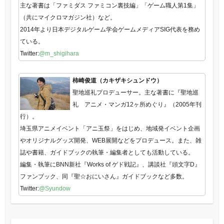
主な著書は「ファミダス ファミコン裏技編」「ゲーム職人第1集」
（共にマイクロマガジン社）など。
2014年より日本デジタルゲーム学会ゲームメディアSIG代表を務め
ている。
Twitter:
@m_shigihara
柿崎俊道（カキザキシュンドウ）
聖地巡礼プロデューサー。主な著書に『聖地巡
礼 アニメ・マンガ12ヶ所めぐり』（2005年刊
行）。
埼玉県アニメイベント「アニ玉祭」をはじめ、地域発イベント企画
やオリジナルグッズ開発、WEB展開などをプロデュース。また、雑
誌や書籍、ガイドブックの執筆・編集者としても活動している。
編集・執筆にBNN新社『Works of ゲド戦記』、講談社『頭文字D』
ファンブック、同『聖☆おにいさん』ガイドブックなど多数。
Twitter:
@Syundow