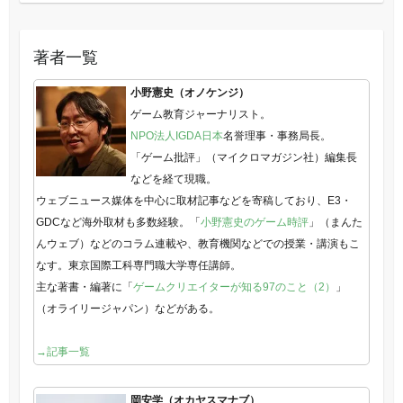
著者一覧
小野憲史（オノケンジ）
ゲーム教育ジャーナリスト。
NPO法人IGDA日本
名誉理事・事務局長。
「ゲーム批評」（マイクロマガジン社）編集長
などを経て現職。
ウェブニュース媒体を中心に取材記事などを寄稿しており、E3・
GDCなど海外取材も多数経験。「
小野憲史のゲーム時評
」（まんた
んウェブ）などのコラム連載や、教育機関などでの授業・講演もこ
なす。東京国際工科専門職大学専任講師。
主な著書・編著に「
ゲームクリエイターが知る97のこと（2）
」
（オライリージャパン）などがある。
→記事一覧
岡安学（オカヤスマナブ）