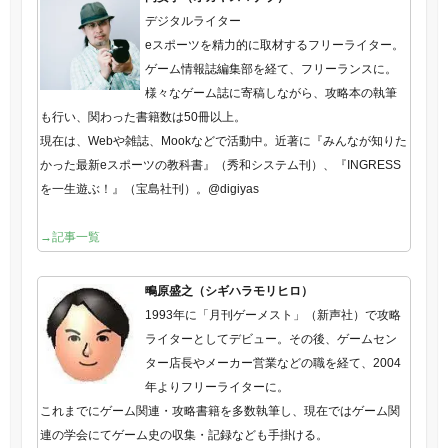
デジタルライター
eスポーツを精力的に取材するフリーライター。
ゲーム情報誌編集部を経て、フリーランスに。
様々なゲーム誌に寄稿しながら、攻略本の執筆
も行い、関わった書籍数は50冊以上。
現在は、Webや雑誌、Mookなどで活動中。近著に『みんなが知りた
かった最新eスポーツの教科書』（秀和システム刊）、『INGRESS
を一生遊ぶ！』（宝島社刊）。@digiyas
→記事一覧
鴫原盛之（シギハラモリヒロ）
1993年に「月刊ゲーメスト」（新声社）で攻略
ライターとしてデビュー。その後、ゲームセン
ター店長やメーカー営業などの職を経て、2004
年よりフリーライターに。
これまでにゲーム関連・攻略書籍を多数執筆し、現在ではゲーム関
連の学会にてゲーム史の収集・記録なども手掛ける。