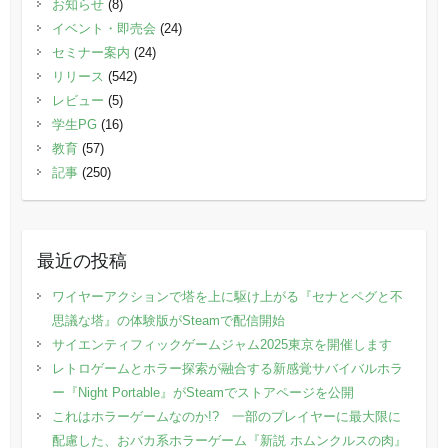
お知らせ
(8)
イベント・即売会
(24)
セミナー案内
(24)
リリース
(542)
レビュー
(5)
学生PG
(16)
教育
(57)
記事
(250)
最近の投稿
ワイヤーアクションで塔を上に駆け上がる『セナとペグと不
思議な塔』の体験版がSteamで配信開始
サイエンティフィックゲームジャム2025東京を開催します
レトロゲームとホラー探索が融合する新感覚サバイバルホラ
ー『Night Portable』がSteamでストアページを公開
これはホラーゲームなのか!? 一部のプレイヤーに最大限に
配慮した、おバカ系ホラーゲーム『新説 ホムンクルスの肉』