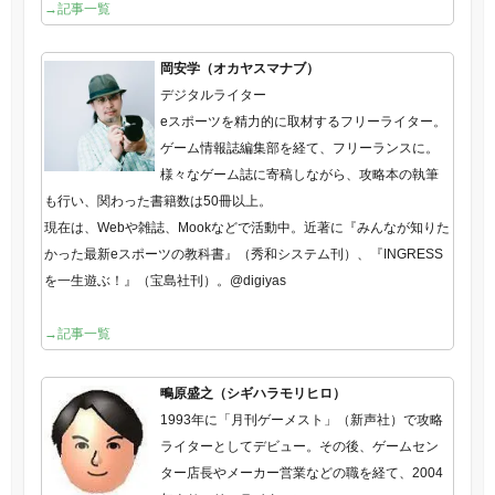
→記事一覧
岡安学（オカヤスマナブ）
デジタルライター
eスポーツを精力的に取材するフリーライター。
ゲーム情報誌編集部を経て、フリーランスに。
様々なゲーム誌に寄稿しながら、攻略本の執筆
も行い、関わった書籍数は50冊以上。
現在は、Webや雑誌、Mookなどで活動中。近著に『みんなが知りた
かった最新eスポーツの教科書』（秀和システム刊）、『INGRESS
を一生遊ぶ！』（宝島社刊）。@digiyas
→記事一覧
鴫原盛之（シギハラモリヒロ）
1993年に「月刊ゲーメスト」（新声社）で攻略
ライターとしてデビュー。その後、ゲームセン
ター店長やメーカー営業などの職を経て、2004