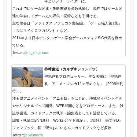
年よりフリーライターに。
これまでにゲーム関連・攻略書籍を多数執筆し、現在ではゲーム関
連の学会にてゲーム史の収集・記録なども手掛ける。
主な著書は「ファミダス ファミコン裏技編」「ゲーム職人第1集」
（共にマイクロマガジン社）など。
2014年より日本デジタルゲーム学会ゲームメディアSIG代表を務め
ている。
Twitter:
@m_shigihara
柿崎俊道（カキザキシュンドウ）
聖地巡礼プロデューサー。主な著書に『聖地巡
礼 アニメ・マンガ12ヶ所めぐり』（2005年刊
行）。
埼玉県アニメイベント「アニ玉祭」をはじめ、地域発イベント企画
やオリジナルグッズ開発、WEB展開などをプロデュース。また、雑
誌や書籍、ガイドブックの執筆・編集者としても活動している。
編集・執筆にBNN新社『Works of ゲド戦記』、講談社『頭文字D』
ファンブック、同『聖☆おにいさん』ガイドブックなど多数。
Twitter:
@Syundow