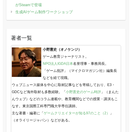
がSteamで登場
生成AIゲーム制作ワークショップ
著者一覧
小野憲史（オノケンジ）
ゲーム教育ジャーナリスト。
NPO法人IGDA日本
名誉理事・事務局長。
「ゲーム批評」（マイクロマガジン社）編集長
などを経て現職。
ウェブニュース媒体を中心に取材記事などを寄稿しており、E3・
GDCなど海外取材も多数経験。「
小野憲史のゲーム時評
」（まんた
んウェブ）などのコラム連載や、教育機関などでの授業・講演もこ
なす。東京国際工科専門職大学専任講師。
主な著書・編著に「
ゲームクリエイターが知る97のこと（2）
」
（オライリージャパン）などがある。