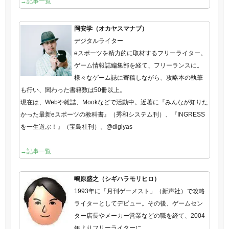
→記事一覧
岡安学（オカヤスマナブ）
デジタルライター
eスポーツを精力的に取材するフリーライター。
ゲーム情報誌編集部を経て、フリーランスに。
様々なゲーム誌に寄稿しながら、攻略本の執筆
も行い、関わった書籍数は50冊以上。
現在は、Webや雑誌、Mookなどで活動中。近著に『みんなが知りた
かった最新eスポーツの教科書』（秀和システム刊）、『INGRESS
を一生遊ぶ！』（宝島社刊）。@digiyas
→記事一覧
鴫原盛之（シギハラモリヒロ）
1993年に「月刊ゲーメスト」（新声社）で攻略
ライターとしてデビュー。その後、ゲームセン
ター店長やメーカー営業などの職を経て、2004
年よりフリーライターに。