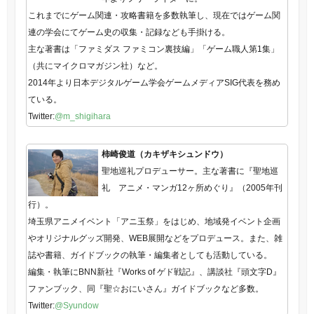
これまでにゲーム関連・攻略書籍を多数執筆し、現在ではゲーム関
連の学会にてゲーム史の収集・記録なども手掛ける。
主な著書は「ファミダス ファミコン裏技編」「ゲーム職人第1集」
（共にマイクロマガジン社）など。
2014年より日本デジタルゲーム学会ゲームメディアSIG代表を務め
ている。
Twitter:
@m_shigihara
柿崎俊道（カキザキシュンドウ）
聖地巡礼プロデューサー。主な著書に『聖地巡
礼 アニメ・マンガ12ヶ所めぐり』（2005年刊
行）。
埼玉県アニメイベント「アニ玉祭」をはじめ、地域発イベント企画
やオリジナルグッズ開発、WEB展開などをプロデュース。また、雑
誌や書籍、ガイドブックの執筆・編集者としても活動している。
編集・執筆にBNN新社『Works of ゲド戦記』、講談社『頭文字D』
ファンブック、同『聖☆おにいさん』ガイドブックなど多数。
Twitter:
@Syundow