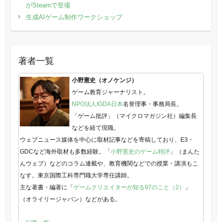
がSteamで登場
生成AIゲーム制作ワークショップ
著者一覧
小野憲史（オノケンジ）
ゲーム教育ジャーナリスト。
NPO法人IGDA日本
名誉理事・事務局長。
「ゲーム批評」（マイクロマガジン社）編集長
などを経て現職。
ウェブニュース媒体を中心に取材記事などを寄稿しており、E3・
GDCなど海外取材も多数経験。「
小野憲史のゲーム時評
」（まんた
んウェブ）などのコラム連載や、教育機関などでの授業・講演もこ
なす。東京国際工科専門職大学専任講師。
主な著書・編著に「
ゲームクリエイターが知る97のこと（2）
」
（オライリージャパン）などがある。