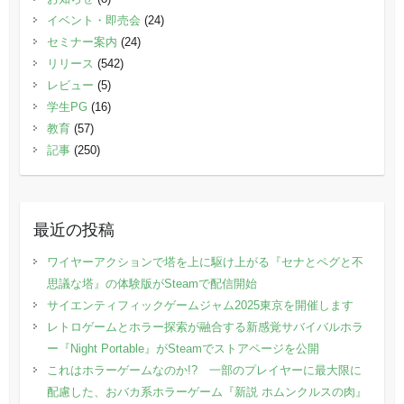
イベント・即売会
(24)
セミナー案内
(24)
リリース
(542)
レビュー
(5)
学生PG
(16)
教育
(57)
記事
(250)
最近の投稿
ワイヤーアクションで塔を上に駆け上がる『セナとペグと不
思議な塔』の体験版がSteamで配信開始
サイエンティフィックゲームジャム2025東京を開催します
レトロゲームとホラー探索が融合する新感覚サバイバルホラ
ー『Night Portable』がSteamでストアページを公開
これはホラーゲームなのか!? 一部のプレイヤーに最大限に
配慮した、おバカ系ホラーゲーム『新説 ホムンクルスの肉』