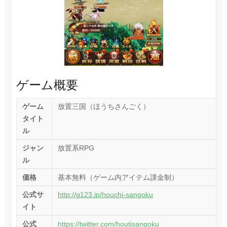
ゲーム概要
ゲーム
放置三国（ほうちさんごく）
タイト
ル
ジャン
放置系RPG
ル
価格
基本無料（ゲーム内アイテム課金制）
公式サ
http://g123.jp/houchi-sangoku
イト
公式
https://twitter.com/houtisangoku