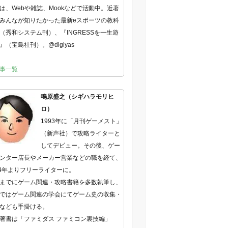
は、Webや雑誌、Mookなどで活動中。近著
みんなが知りたかった最新eスポーツの教科
（秀和システム刊）、『INGRESSを一生遊
』（宝島社刊）。@digiyas
事一覧
鴫原盛之（シギハラモリヒ
ロ）
1993年に「月刊ゲーメスト」
（新声社）で攻略ライターと
してデビュー。その後、ゲー
ンター店長やメーカー営業などの職を経て、
04年よりフリーライターに。
までにゲーム関連・攻略書籍を多数執筆し、
ではゲーム関連の学会にてゲーム史の収集・
なども手掛ける。
著書は「ファミダス ファミコン裏技編」