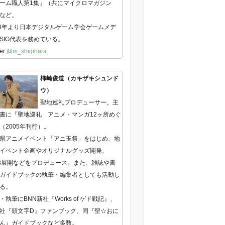
ーム職人第1集」（共にマイクロマガジン
など。
14年より日本デジタルゲーム学会ゲームメデ
SIG代表を務めている。
er:
@m_shigihara
柿崎俊道（カキザキシュンド
ウ）
聖地巡礼プロデューサー。主
書に『聖地巡礼 アニメ・マンガ12ヶ所めぐ
（2005年刊行）。
県アニメイベント「アニ玉祭」をはじめ、地
イベント企画やオリジナルグッズ開発、
B展開などをプロデュース。また、雑誌や書
ガイドブックの執筆・編集者としても活動し
る。
・執筆にBNN新社『Works of ゲド戦記』、
社『頭文字D』ファンブック、同『聖☆おに
ん』ガイドブックなど多数。