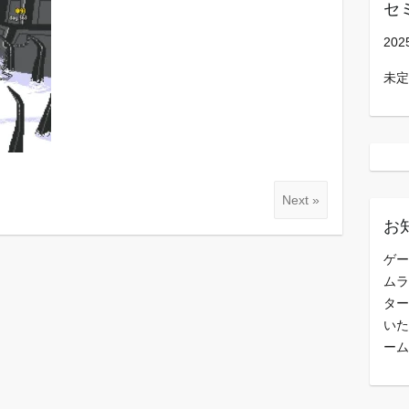
セ
202
未定
Next »
お
ゲー
ムラ
ター
いた
ーム