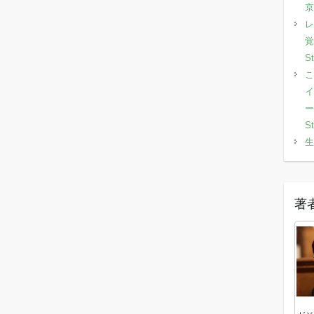
京
レ
覚
S
こ
イ
ー
S
生
著