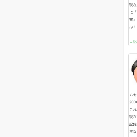
現在
に『
書』
ぶ！
→記
ムセ
20
これ
現在
記録
主な