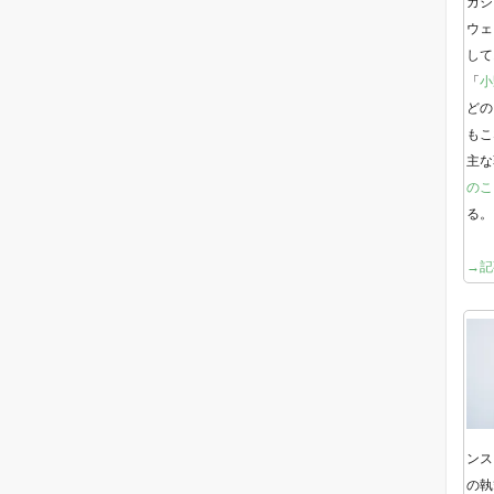
ガジ
ウェ
して
「
小
どの
もこ
主な
のこ
る。
→記
ンス
の執