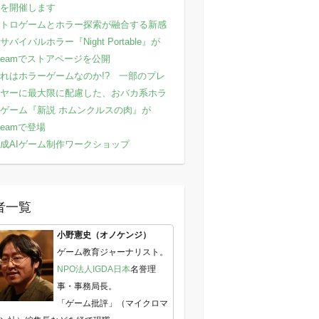
を開催します
トロゲームとホラー探索が融合する新感
サバイバルホラー『Night Portable』が
teamでストアページを公開
れはホラーゲームなのか!? 一部のプレ
ヤーに最大限に配慮した、おバカ系ホラ
ゲーム『新説 ホムンクルスの肉』が
teamで登場
成AIゲーム制作ワークショップ
者一覧
小野憲史（オノケンジ）
ゲーム教育ジャーナリスト。
NPO法人IGDA日本
名誉理
事・事務局長。
「ゲーム批評」（マイクロマ