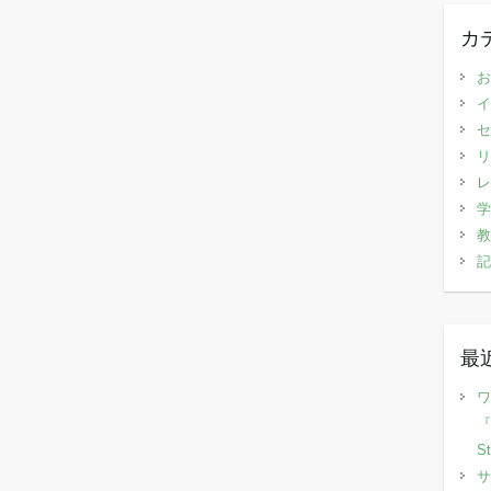
カ
お
イ
セ
リ
レ
学
教
記
最
ワ
『
S
サ