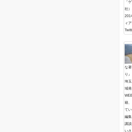
「ゲ
社）
20
ィア
Twitt
な著
り』
埼玉
域発
WE
籍、
てい
編集
講談
いさ