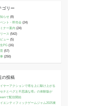
テゴリー
知らせ
(8)
ベント・即売会
(24)
ミナー案内
(24)
リース
(542)
ビュー
(5)
生PG
(16)
育
(57)
事
(250)
近の投稿
イヤーアクションで塔を上に駆け上がる
セナとペグと不思議な塔』の体験版が
teamで配信開始
イエンティフィックゲームジャム2025東