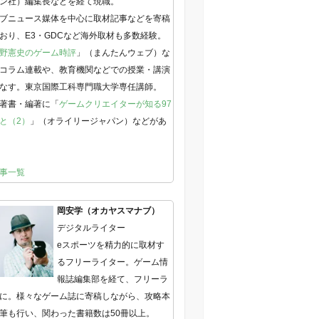
ン社）編集長などを経て現職。
ブニュース媒体を中心に取材記事などを寄稿
おり、E3・GDCなど海外取材も多数経験。
野憲史のゲーム時評
」（まんたんウェブ）な
コラム連載や、教育機関などでの授業・講演
なす。東京国際工科専門職大学専任講師。
著書・編著に「
ゲームクリエイターが知る97
と（2）
」（オライリージャパン）などがあ
事一覧
岡安学（オカヤスマナブ）
デジタルライター
eスポーツを精力的に取材す
るフリーライター。ゲーム情
報誌編集部を経て、フリーラ
に。様々なゲーム誌に寄稿しながら、攻略本
筆も行い、関わった書籍数は50冊以上。