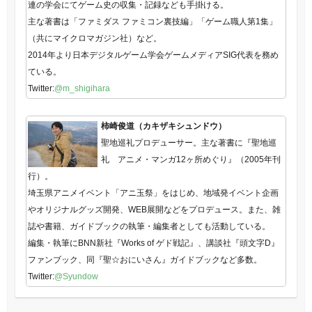
連の学会にてゲーム史の収集・記録なども手掛ける。
主な著書は「ファミダス ファミコン裏技編」「ゲーム職人第1集」
（共にマイクロマガジン社）など。
2014年より日本デジタルゲーム学会ゲームメディアSIG代表を務め
ている。
Twitter:
@m_shigihara
柿崎俊道（カキザキシュンドウ）
聖地巡礼プロデューサー。主な著書に『聖地巡
礼 アニメ・マンガ12ヶ所めぐり』（2005年刊
行）。
埼玉県アニメイベント「アニ玉祭」をはじめ、地域発イベント企画
やオリジナルグッズ開発、WEB展開などをプロデュース。また、雑
誌や書籍、ガイドブックの執筆・編集者としても活動している。
編集・執筆にBNN新社『Works of ゲド戦記』、講談社『頭文字D』
ファンブック、同『聖☆おにいさん』ガイドブックなど多数。
Twitter:
@Syundow