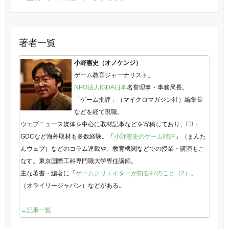
著者一覧
小野憲史（オノケンジ）
ゲーム教育ジャーナリスト。
NPO法人IGDA日本
名誉理事・事務局長。
「ゲーム批評」（マイクロマガジン社）編集長
などを経て現職。
ウェブニュース媒体を中心に取材記事などを寄稿しており、E3・
GDCなど海外取材も多数経験。「
小野憲史のゲーム時評
」（まんた
んウェブ）などのコラム連載や、教育機関などでの授業・講演もこ
なす。東京国際工科専門職大学専任講師。
主な著書・編著に「
ゲームクリエイターが知る97のこと（2）
」
（オライリージャパン）などがある。
→記事一覧