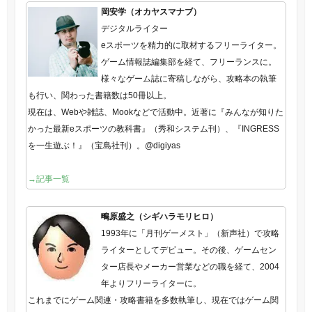
岡安学（オカヤスマナブ）
デジタルライター
eスポーツを精力的に取材するフリーライター。
ゲーム情報誌編集部を経て、フリーランスに。
様々なゲーム誌に寄稿しながら、攻略本の執筆
も行い、関わった書籍数は50冊以上。
現在は、Webや雑誌、Mookなどで活動中。近著に『みんなが知りた
かった最新eスポーツの教科書』（秀和システム刊）、『INGRESS
を一生遊ぶ！』（宝島社刊）。@digiyas
→記事一覧
鴫原盛之（シギハラモリヒロ）
1993年に「月刊ゲーメスト」（新声社）で攻略
ライターとしてデビュー。その後、ゲームセン
ター店長やメーカー営業などの職を経て、2004
年よりフリーライターに。
これまでにゲーム関連・攻略書籍を多数執筆し、現在ではゲーム関