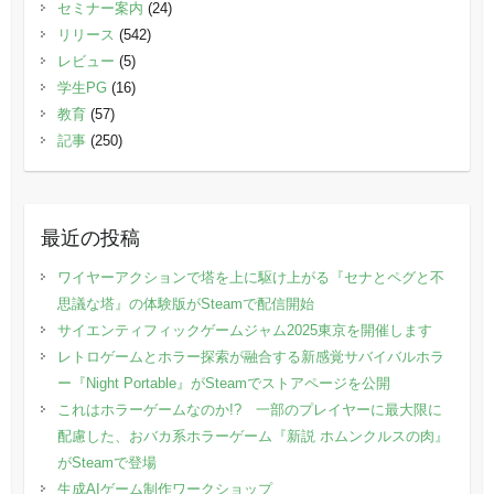
セミナー案内
(24)
リリース
(542)
レビュー
(5)
学生PG
(16)
教育
(57)
記事
(250)
最近の投稿
ワイヤーアクションで塔を上に駆け上がる『セナとペグと不
思議な塔』の体験版がSteamで配信開始
サイエンティフィックゲームジャム2025東京を開催します
レトロゲームとホラー探索が融合する新感覚サバイバルホラ
ー『Night Portable』がSteamでストアページを公開
これはホラーゲームなのか!? 一部のプレイヤーに最大限に
配慮した、おバカ系ホラーゲーム『新説 ホムンクルスの肉』
がSteamで登場
生成AIゲーム制作ワークショップ