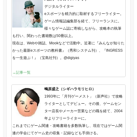
デジタルライター
eスポーツを精力的に取材するフリーライター。
ゲーム情報誌編集部を経て、フリーランスに。
様々なゲーム誌に寄稿しながら、攻略本の執筆
も行い、関わった書籍数は50冊以上。
現在は、Webや雑誌、Mookなどで活動中。近著に『みんなが知りた
かった最新eスポーツの教科書』（秀和システム刊）、『INGRESS
を一生遊ぶ！』（宝島社刊）。@digiyas
→記事一覧
鴫原盛之（シギハラモリヒロ）
1993年に「月刊ゲーメスト」（新声社）で攻略
ライターとしてデビュー。その後、ゲームセン
ター店長やメーカー営業などの職を経て、2004
年よりフリーライターに。
これまでにゲーム関連・攻略書籍を多数執筆し、現在ではゲーム関
連の学会にてゲーム史の収集・記録なども手掛ける。