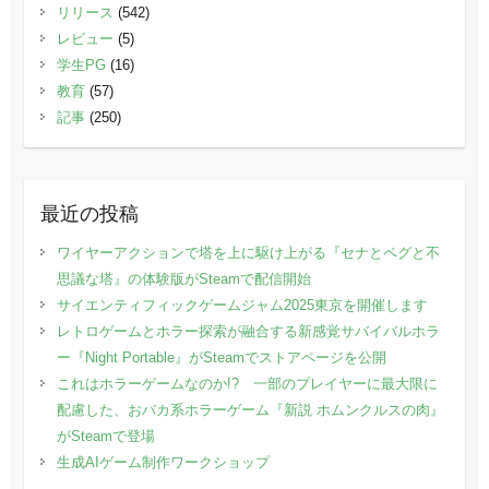
リリース
(542)
レビュー
(5)
学生PG
(16)
教育
(57)
記事
(250)
最近の投稿
ワイヤーアクションで塔を上に駆け上がる『セナとペグと不
思議な塔』の体験版がSteamで配信開始
サイエンティフィックゲームジャム2025東京を開催します
レトロゲームとホラー探索が融合する新感覚サバイバルホラ
ー『Night Portable』がSteamでストアページを公開
これはホラーゲームなのか!? 一部のプレイヤーに最大限に
配慮した、おバカ系ホラーゲーム『新説 ホムンクルスの肉』
がSteamで登場
生成AIゲーム制作ワークショップ