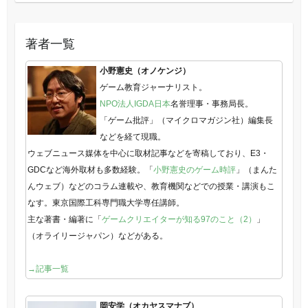
著者一覧
小野憲史（オノケンジ）
ゲーム教育ジャーナリスト。
NPO法人IGDA日本
名誉理事・事務局長。
「ゲーム批評」（マイクロマガジン社）編集長
などを経て現職。
ウェブニュース媒体を中心に取材記事などを寄稿しており、E3・
GDCなど海外取材も多数経験。「
小野憲史のゲーム時評
」（まんた
んウェブ）などのコラム連載や、教育機関などでの授業・講演もこ
なす。東京国際工科専門職大学専任講師。
主な著書・編著に「
ゲームクリエイターが知る97のこと（2）
」
（オライリージャパン）などがある。
→記事一覧
岡安学（オカヤスマナブ）