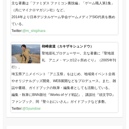
主な著書は「ファミダス ファミコン裏技編」「ゲーム職人第1集」
（共にマイクロマガジン社）など。
2014年より日本デジタルゲーム学会ゲームメディアSIG代表を務め
ている。
Twitter:
@m_shigihara
柿崎俊道（カキザキシュンドウ）
聖地巡礼プロデューサー。主な著書に『聖地巡
礼 アニメ・マンガ12ヶ所めぐり』（2005年刊
行）。
埼玉県アニメイベント「アニ玉祭」をはじめ、地域発イベント企画
やオリジナルグッズ開発、WEB展開などをプロデュース。また、雑
誌や書籍、ガイドブックの執筆・編集者としても活動している。
編集・執筆にBNN新社『Works of ゲド戦記』、講談社『頭文字D』
ファンブック、同『聖☆おにいさん』ガイドブックなど多数。
Twitter:
@Syundow