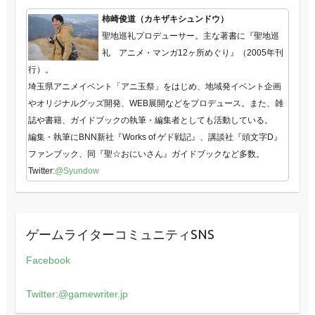
柿崎俊道（カキザキシュンドウ）
聖地巡礼プロデューサー。主な著書に『聖地巡
礼 アニメ・マンガ12ヶ所めぐり』（2005年刊
行）。
埼玉県アニメイベント「アニ玉祭」をはじめ、地域発イベント企画
やオリジナルグッズ開発、WEB展開などをプロデュース。また、雑
誌や書籍、ガイドブックの執筆・編集者としても活動している。
編集・執筆にBNN新社『Works of ゲド戦記』、講談社『頭文字D』
ファンブック、同『聖☆おにいさん』ガイドブックなど多数。
Twitter:
@Syundow
ゲームライターコミュニティSNS
Facebook
Twitter:@gamewriter.jp