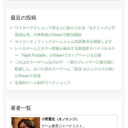
最近の投稿
ワイヤーアクションで塔を上に駆け上がる『セナとペグと不
思議な塔』の体験版がSteamで配信開始
サイエンティフィックゲームジャム2025東京を開催します
レトロゲームとホラー探索が融合する新感覚サバイバルホラ
ー『Night Portable』がSteamでストアページを公開
これはホラーゲームなのか!? 一部のプレイヤーに最大限に
配慮した、おバカ系ホラーゲーム『新説 ホムンクルスの肉』
がSteamで登場
生成AIゲーム制作ワークショップ
著者一覧
小野憲史（オノケンジ）
ゲーム教育ジャーナリスト。