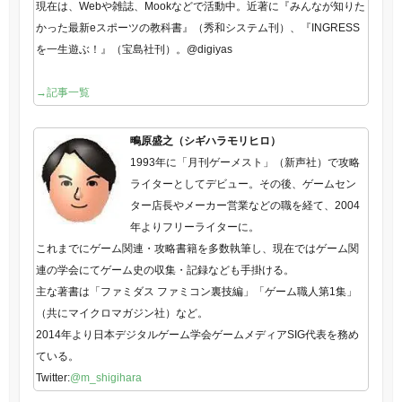
現在は、Webや雑誌、Mookなどで活動中。近著に『みんなが知りた
かった最新eスポーツの教科書』（秀和システム刊）、『INGRESS
を一生遊ぶ！』（宝島社刊）。@digiyas
→記事一覧
鴫原盛之（シギハラモリヒロ）
1993年に「月刊ゲーメスト」（新声社）で攻略
ライターとしてデビュー。その後、ゲームセン
ター店長やメーカー営業などの職を経て、2004
年よりフリーライターに。
これまでにゲーム関連・攻略書籍を多数執筆し、現在ではゲーム関
連の学会にてゲーム史の収集・記録なども手掛ける。
主な著書は「ファミダス ファミコン裏技編」「ゲーム職人第1集」
（共にマイクロマガジン社）など。
2014年より日本デジタルゲーム学会ゲームメディアSIG代表を務め
ている。
Twitter:
@m_shigihara