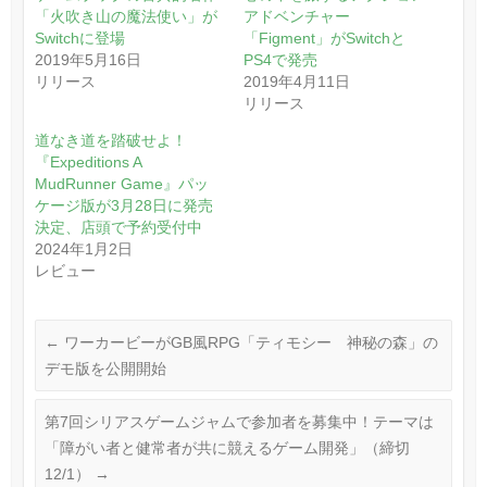
「火吹き山の魔法使い」が
アドベンチャー
Switchに登場
「Figment」がSwitchと
2019年5月16日
PS4で発売
リリース
2019年4月11日
リリース
道なき道を踏破せよ！
『Expeditions A
MudRunner Game』パッ
ケージ版が3月28日に発売
決定、店頭で予約受付中
2024年1月2日
レビュー
←
ワーカービーがGB風RPG「ティモシー 神秘の森」の
デモ版を公開開始
第7回シリアスゲームジャムで参加者を募集中！テーマは
「障がい者と健常者が共に競えるゲーム開発」（締切
12/1）
→