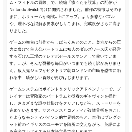
ム・フィドルの冒険」で、続編「惨々たる誤算」の配信が
Nintendo Switch向けに開始されました。前作の特徴はそのま
まに、ボリュームが3倍以上にアップ。より多彩なパズル
や、理不尽な謎解き要素がもりこまれ、完成度がさらに高ま
りました。
ゲームの舞台は前作からしばらくあとのこと。奥方からの圧
力に負けて主人公バートラムは知人のダルズワース氏が経営
する石けん工場のテレアポセールスマンとして働いていま
す。…が、そんな憂鬱な毎日がいつまでも続く訳がありませ
ん。殺人鬼ジェフがビクトリア朝ロンドンの市民を恐怖に陥
れる中、騒がしい冒険が再びはじまります。
ゲームシステムはポイント＆クリックアドベンチャーで、プ
レイヤーは冒険家のバートラムと従者のギャヴィンを操作
し、さまざまな謎や仕掛けをクリアしながら、ストーリーを
進めていきます。サスペンスとコメディが複雑骨折をおこし
たようなモンティパイソン的世界観のもと、本作はブレグジ
ット前のイギリスのユーモアを随所に交えながら、英語によ
る完全フルボイス＆日本語字幕で楽しめます。