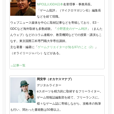
NPO法人IGDA日本
名誉理事・事務局長。
「ゲーム批評」（マイクロマガジン社）編集長
などを経て現職。
ウェブニュース媒体を中心に取材記事などを寄稿しており、E3・
GDCなど海外取材も多数経験。「
小野憲史のゲーム時評
」（まんた
んウェブ）などのコラム連載や、教育機関などでの授業・講演もこ
なす。東京国際工科専門職大学専任講師。
主な著書・編著に「
ゲームクリエイターが知る97のこと（2）
」
（オライリージャパン）などがある。
→記事一覧
岡安学（オカヤスマナブ）
デジタルライター
eスポーツを精力的に取材するフリーライター。
ゲーム情報誌編集部を経て、フリーランスに。
様々なゲーム誌に寄稿しながら、攻略本の執筆
も行い、関わった書籍数は50冊以上。