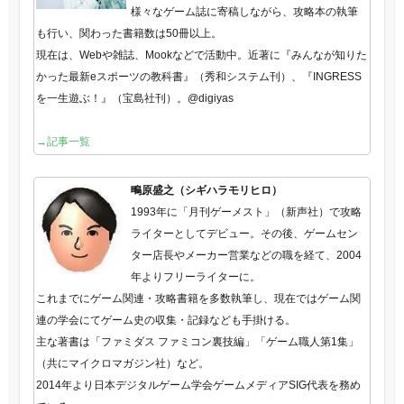
様々なゲーム誌に寄稿しながら、攻略本の執筆
も行い、関わった書籍数は50冊以上。
現在は、Webや雑誌、Mookなどで活動中。近著に『みんなが知りた
かった最新eスポーツの教科書』（秀和システム刊）、『INGRESS
を一生遊ぶ！』（宝島社刊）。@digiyas
→記事一覧
鴫原盛之（シギハラモリヒロ）
1993年に「月刊ゲーメスト」（新声社）で攻略
ライターとしてデビュー。その後、ゲームセン
ター店長やメーカー営業などの職を経て、2004
年よりフリーライターに。
これまでにゲーム関連・攻略書籍を多数執筆し、現在ではゲーム関
連の学会にてゲーム史の収集・記録なども手掛ける。
主な著書は「ファミダス ファミコン裏技編」「ゲーム職人第1集」
（共にマイクロマガジン社）など。
2014年より日本デジタルゲーム学会ゲームメディアSIG代表を務め