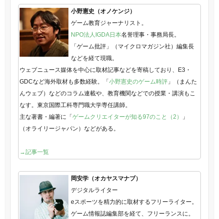
小野憲史（オノケンジ）
ゲーム教育ジャーナリスト。
NPO法人IGDA日本
名誉理事・事務局長。
「ゲーム批評」（マイクロマガジン社）編集長
などを経て現職。
ウェブニュース媒体を中心に取材記事などを寄稿しており、E3・
GDCなど海外取材も多数経験。「
小野憲史のゲーム時評
」（まんた
んウェブ）などのコラム連載や、教育機関などでの授業・講演もこ
なす。東京国際工科専門職大学専任講師。
主な著書・編著に「
ゲームクリエイターが知る97のこと（2）
」
（オライリージャパン）などがある。
→記事一覧
岡安学（オカヤスマナブ）
デジタルライター
eスポーツを精力的に取材するフリーライター。
ゲーム情報誌編集部を経て、フリーランスに。