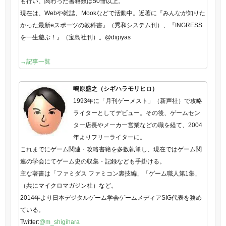
も行い、関わった書籍数は50冊以上。
現在は、Webや雑誌、Mookなどで活動中。近著に『みんなが知りた
かった最新eスポーツの教科書』（秀和システム刊）、『INGRESS
を一生遊ぶ！』（宝島社刊）。@digiyas
→記事一覧
鴫原盛之（シギハラモリヒロ）
1993年に「月刊ゲーメスト」（新声社）で攻略
ライターとしてデビュー。その後、ゲームセン
ター店長やメーカー営業などの職を経て、2004
年よりフリーライターに。
これまでにゲーム関連・攻略書籍を多数執筆し、現在ではゲーム関
連の学会にてゲーム史の収集・記録なども手掛ける。
主な著書は「ファミダス ファミコン裏技編」「ゲーム職人第1集」
（共にマイクロマガジン社）など。
2014年より日本デジタルゲーム学会ゲームメディアSIG代表を務め
ている。
Twitter:
@m_shigihara