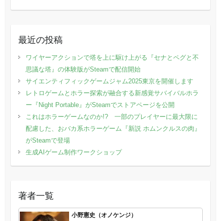
最近の投稿
ワイヤーアクションで塔を上に駆け上がる『セナとペグと不
思議な塔』の体験版がSteamで配信開始
サイエンティフィックゲームジャム2025東京を開催します
レトロゲームとホラー探索が融合する新感覚サバイバルホラ
ー『Night Portable』がSteamでストアページを公開
これはホラーゲームなのか!? 一部のプレイヤーに最大限に
配慮した、おバカ系ホラーゲーム『新説 ホムンクルスの肉』
がSteamで登場
生成AIゲーム制作ワークショップ
著者一覧
小野憲史（オノケンジ）