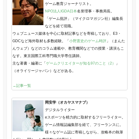
ゲーム教育ジャーナリスト。
NPO法人IGDA日本
名誉理事・事務局長。
「ゲーム批評」（マイクロマガジン社）編集長
などを経て現職。
ウェブニュース媒体を中心に取材記事などを寄稿しており、E3・
GDCなど海外取材も多数経験。「
小野憲史のゲーム時評
」（まんた
んウェブ）などのコラム連載や、教育機関などでの授業・講演もこ
なす。東京国際工科専門職大学専任講師。
主な著書・編著に「
ゲームクリエイターが知る97のこと（2）
」
（オライリージャパン）などがある。
→記事一覧
岡安学（オカヤスマナブ）
デジタルライター
eスポーツを精力的に取材するフリーライター。
ゲーム情報誌編集部を経て、フリーランスに。
様々なゲーム誌に寄稿しながら、攻略本の執筆