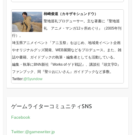
柿崎俊道（カキザキシュンドウ）
聖地巡礼プロデューサー。主な著書に『聖地巡
礼 アニメ・マンガ12ヶ所めぐり』（2005年刊
行）。
埼玉県アニメイベント「アニ玉祭」をはじめ、地域発イベント企画
やオリジナルグッズ開発、WEB展開などをプロデュース。また、雑
誌や書籍、ガイドブックの執筆・編集者としても活動している。
編集・執筆にBNN新社『Works of ゲド戦記』、講談社『頭文字D』
ファンブック、同『聖☆おにいさん』ガイドブックなど多数。
Twitter:
@Syundow
ゲームライターコミュニティSNS
Facebook
Twitter:@gamewriter.jp