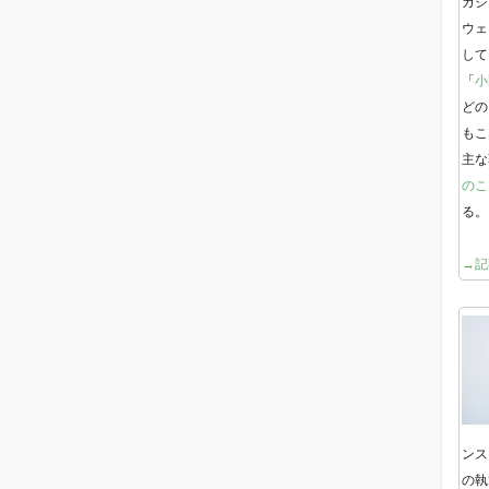
ガジ
ウェ
して
「
小
どの
もこ
主な
のこ
る。
→記
ンス
の執