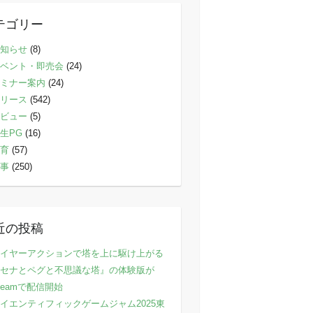
テゴリー
知らせ
(8)
ベント・即売会
(24)
ミナー案内
(24)
リース
(542)
ビュー
(5)
生PG
(16)
育
(57)
事
(250)
近の投稿
イヤーアクションで塔を上に駆け上がる
セナとペグと不思議な塔』の体験版が
teamで配信開始
イエンティフィックゲームジャム2025東