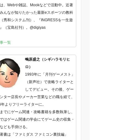
は、Webや雑誌、Mookなどで活動中。近著
みんなが知りたかった最新eスポーツの教科
（秀和システム刊）、『INGRESSを一生遊
』（宝島社刊）。@digiyas
事一覧
鴫原盛之（シギハラモリヒ
ロ）
1993年に「月刊ゲーメスト」
（新声社）で攻略ライターと
してデビュー。その後、ゲー
ンター店長やメーカー営業などの職を経て、
04年よりフリーライターに。
までにゲーム関連・攻略書籍を多数執筆し、
ではゲーム関連の学会にてゲーム史の収集・
なども手掛ける。
著書は「ファミダス ファミコン裏技編」