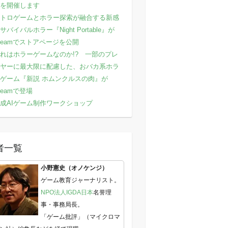
を開催します
トロゲームとホラー探索が融合する新感
サバイバルホラー『Night Portable』が
teamでストアページを公開
れはホラーゲームなのか!? 一部のプレ
ヤーに最大限に配慮した、おバカ系ホラ
ゲーム『新説 ホムンクルスの肉』が
teamで登場
成AIゲーム制作ワークショップ
者一覧
小野憲史（オノケンジ）
ゲーム教育ジャーナリスト。
NPO法人IGDA日本
名誉理
事・事務局長。
「ゲーム批評」（マイクロマ