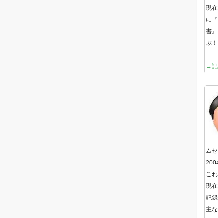
現在
に『
書』
ぶ！
→記
ムセ
20
これ
現在
記録
主な