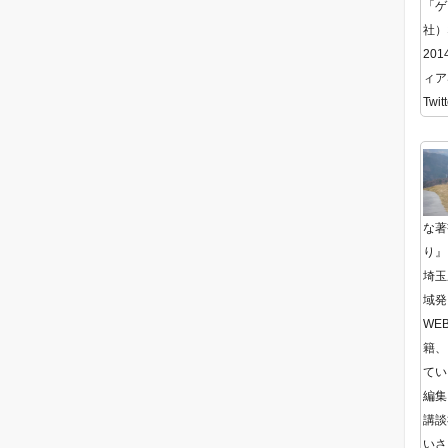
「ゲ
社）
20
ィア
Twitt
な著
り』
埼玉
域発
WE
籍、
てい
編集
講談
いさ