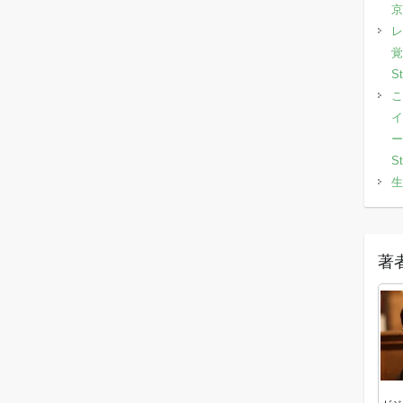
京
レ
覚
S
こ
イ
ー
S
生
著