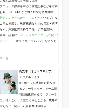
ン社）編集長などを経て現職。
ブニュース媒体を中心に取材記事などを寄稿
おり、E3・GDCなど海外取材も多数経験。
野憲史のゲーム時評
」（まんたんウェブ）な
コラム連載や、教育機関などでの授業・講演
なす。東京国際工科専門職大学専任講師。
著書・編著に「
ゲームクリエイターが知る97
と（2）
」（オライリージャパン）などがあ
事一覧
岡安学（オカヤスマナブ）
デジタルライター
eスポーツを精力的に取材す
るフリーライター。ゲーム情
報誌編集部を経て、フリーラ
に。様々なゲーム誌に寄稿しながら、攻略本
筆も行い、関わった書籍数は50冊以上。