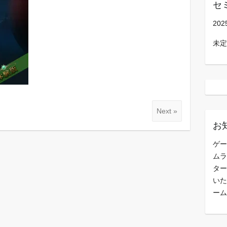
セ
202
未定
Next »
お
ゲー
ムラ
ター
いた
ーム