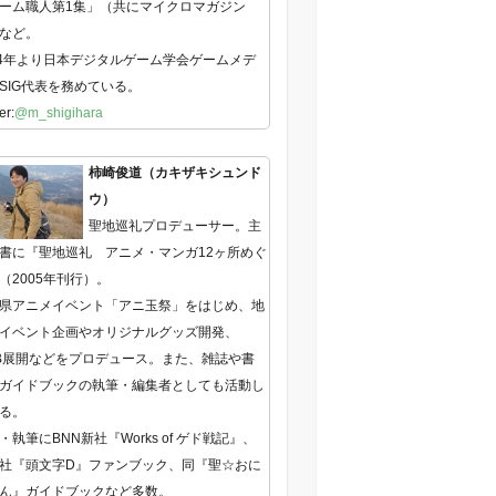
ーム職人第1集」（共にマイクロマガジン
など。
14年より日本デジタルゲーム学会ゲームメデ
SIG代表を務めている。
er:
@m_shigihara
柿崎俊道（カキザキシュンド
ウ）
聖地巡礼プロデューサー。主
書に『聖地巡礼 アニメ・マンガ12ヶ所めぐ
（2005年刊行）。
県アニメイベント「アニ玉祭」をはじめ、地
イベント企画やオリジナルグッズ開発、
B展開などをプロデュース。また、雑誌や書
ガイドブックの執筆・編集者としても活動し
る。
・執筆にBNN新社『Works of ゲド戦記』、
社『頭文字D』ファンブック、同『聖☆おに
ん』ガイドブックなど多数。