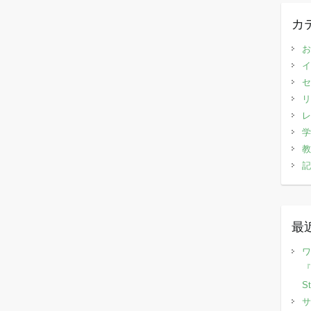
カ
お
イ
セ
リ
レ
学
教
記
最
ワ
『
S
サ