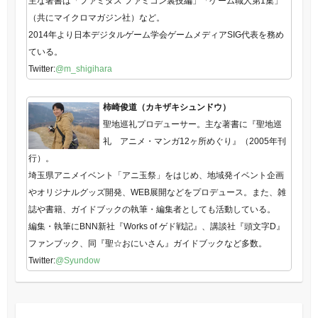
主な著書は「ファミダス ファミコン裏技編」「ゲーム職人第1集」
（共にマイクロマガジン社）など。
2014年より日本デジタルゲーム学会ゲームメディアSIG代表を務め
ている。
Twitter:
@m_shigihara
柿崎俊道（カキザキシュンドウ）
聖地巡礼プロデューサー。主な著書に『聖地巡
礼 アニメ・マンガ12ヶ所めぐり』（2005年刊
行）。
埼玉県アニメイベント「アニ玉祭」をはじめ、地域発イベント企画
やオリジナルグッズ開発、WEB展開などをプロデュース。また、雑
誌や書籍、ガイドブックの執筆・編集者としても活動している。
編集・執筆にBNN新社『Works of ゲド戦記』、講談社『頭文字D』
ファンブック、同『聖☆おにいさん』ガイドブックなど多数。
Twitter:
@Syundow