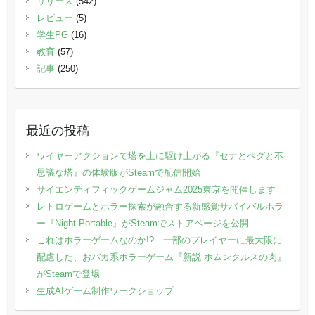
リリース
(542)
レビュー
(5)
学生PG
(16)
教育
(57)
記事
(250)
最近の投稿
ワイヤーアクションで塔を上に駆け上がる『セナとペグと不
思議な塔』の体験版がSteamで配信開始
サイエンティフィックゲームジャム2025東京を開催します
レトロゲームとホラー探索が融合する新感覚サバイバルホラ
ー『Night Portable』がSteamでストアページを公開
これはホラーゲームなのか!? 一部のプレイヤーに最大限に
配慮した、おバカ系ホラーゲーム『新説 ホムンクルスの肉』
がSteamで登場
生成AIゲーム制作ワークショップ