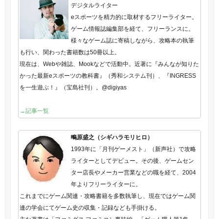
デジタルライター
eスポーツを精力的に取材するフリーライター。
ゲーム情報誌編集部を経て、フリーランスに。
様々なゲーム誌に寄稿しながら、攻略本の執筆
も行い、関わった書籍数は50冊以上。
現在は、Webや雑誌、Mookなどで活動中。近著に『みんなが知りた
かった最新eスポーツの教科書』（秀和システム刊）、『INGRESS
を一生遊ぶ！』（宝島社刊）。@digiyas
→記事一覧
鴫原盛之（シギハラモリヒロ）
1993年に「月刊ゲーメスト」（新声社）で攻略
ライターとしてデビュー。その後、ゲームセン
ター店長やメーカー営業などの職を経て、2004
年よりフリーライターに。
これまでにゲーム関連・攻略書籍を多数執筆し、現在ではゲーム関
連の学会にてゲーム史の収集・記録なども手掛ける。