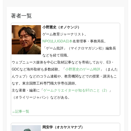
著者一覧
小野憲史（オノケンジ）
ゲーム教育ジャーナリスト。
NPO法人IGDA日本
名誉理事・事務局長。
「ゲーム批評」（マイクロマガジン社）編集長
などを経て現職。
ウェブニュース媒体を中心に取材記事などを寄稿しており、E3・
GDCなど海外取材も多数経験。「
小野憲史のゲーム時評
」（まんた
んウェブ）などのコラム連載や、教育機関などでの授業・講演もこ
なす。東京国際工科専門職大学専任講師。
主な著書・編著に「
ゲームクリエイターが知る97のこと（2）
」
（オライリージャパン）などがある。
→記事一覧
岡安学（オカヤスマナブ）