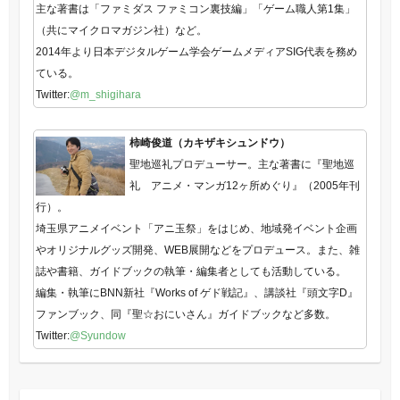
主な著書は「ファミダス ファミコン裏技編」「ゲーム職人第1集」
（共にマイクロマガジン社）など。
2014年より日本デジタルゲーム学会ゲームメディアSIG代表を務め
ている。
Twitter:
@m_shigihara
柿崎俊道（カキザキシュンドウ）
聖地巡礼プロデューサー。主な著書に『聖地巡
礼 アニメ・マンガ12ヶ所めぐり』（2005年刊
行）。
埼玉県アニメイベント「アニ玉祭」をはじめ、地域発イベント企画
やオリジナルグッズ開発、WEB展開などをプロデュース。また、雑
誌や書籍、ガイドブックの執筆・編集者としても活動している。
編集・執筆にBNN新社『Works of ゲド戦記』、講談社『頭文字D』
ファンブック、同『聖☆おにいさん』ガイドブックなど多数。
Twitter:
@Syundow