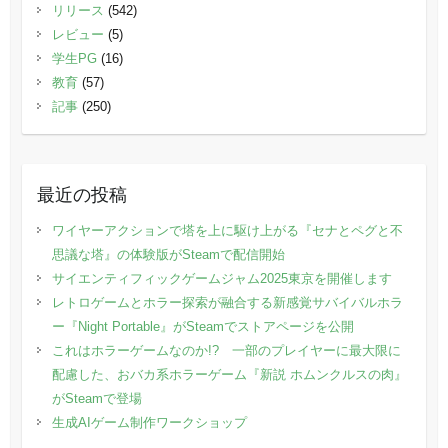
リリース
(542)
レビュー
(5)
学生PG
(16)
教育
(57)
記事
(250)
最近の投稿
ワイヤーアクションで塔を上に駆け上がる『セナとペグと不
思議な塔』の体験版がSteamで配信開始
サイエンティフィックゲームジャム2025東京を開催します
レトロゲームとホラー探索が融合する新感覚サバイバルホラ
ー『Night Portable』がSteamでストアページを公開
これはホラーゲームなのか!? 一部のプレイヤーに最大限に
配慮した、おバカ系ホラーゲーム『新説 ホムンクルスの肉』
がSteamで登場
生成AIゲーム制作ワークショップ