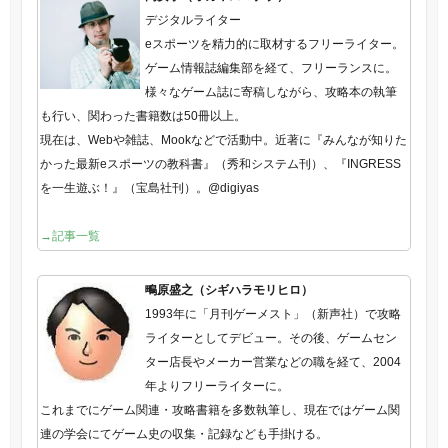
デジタルライター
eスポーツを精力的に取材するフリーライター。
ゲーム情報誌編集部を経て、フリーランスに。
様々なゲーム誌に寄稿しながら、攻略本の執筆
も行い、関わった書籍数は50冊以上。
現在は、Webや雑誌、Mookなどで活動中。近著に『みんなが知りた
かった最新eスポーツの教科書』（秀和システム刊）、『INGRESS
を一生遊ぶ！』（宝島社刊）。@digiyas
→記事一覧
鴫原盛之（シギハラモリヒロ）
1993年に「月刊ゲーメスト」（新声社）で攻略
ライターとしてデビュー。その後、ゲームセン
ター店長やメーカー営業などの職を経て、2004
年よりフリーライターに。
これまでにゲーム関連・攻略書籍を多数執筆し、現在ではゲーム関
連の学会にてゲーム史の収集・記録なども手掛ける。