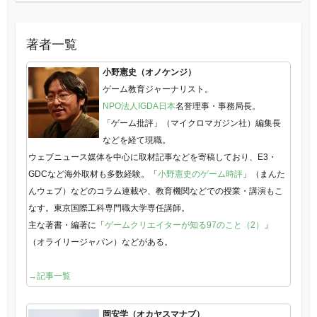
著者一覧
小野憲史（オノケンジ）
ゲーム教育ジャーナリスト。
NPO法人IGDA日本
名誉理事・事務局長。
「ゲーム批評」（マイクロマガジン社）編集長
などを経て現職。
ウェブニュース媒体を中心に取材記事などを寄稿しており、E3・
GDCなど海外取材も多数経験。「
小野憲史のゲーム時評
」（まんた
んウェブ）などのコラム連載や、教育機関などでの授業・講演もこ
なす。東京国際工科専門職大学専任講師。
主な著書・編著に「
ゲームクリエイターが知る97のこと（2）
」
（オライリージャパン）などがある。
→記事一覧
岡安学（オカヤスマナブ）