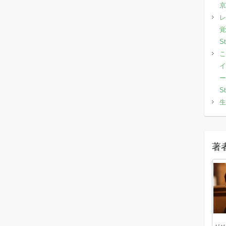
京
レ
覚
S
こ
イ
ー
S
生
著