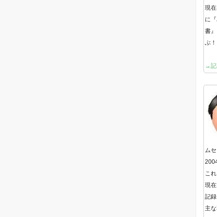
現在
に『
書』
ぶ！
→記
ムセ
20
これ
現在
記録
主な