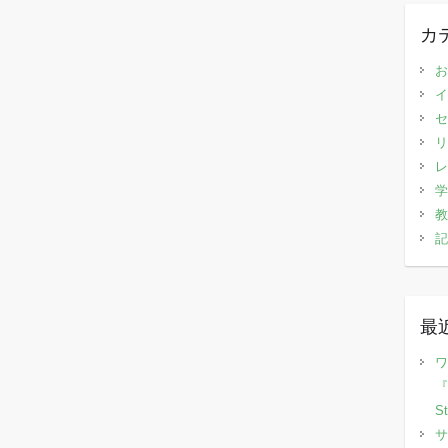
カ
お
イ
セ
リ
レ
学
教
記
最
ワ
『
S
サ