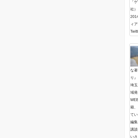
「ゲ
社）
20
ィア
Twitt
な著
り』
埼玉
域発
WE
籍、
てい
編集
講談
いさ