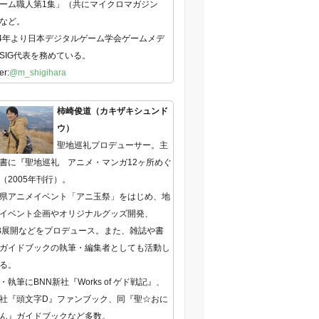
ーム職人第1集」（共にマイクロマガジン
など。
14年より日本デジタルゲーム学会ゲームメデ
SIG代表を務めている。
er:
@m_shigihara
柿崎俊道（カキザキシュンド
ウ）
聖地巡礼プロデューサー。主
書に『聖地巡礼 アニメ・マンガ12ヶ所めぐ
（2005年刊行）。
県アニメイベント「アニ玉祭」をはじめ、地
イベント企画やオリジナルグッズ開発、
B展開などをプロデュース。また、雑誌や書
ガイドブックの執筆・編集者としても活動し
る。
・執筆にBNN新社『Works of ゲド戦記』、
社『頭文字D』ファンブック、同『聖☆おに
ん』ガイドブックなど多数。