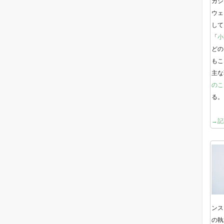
ガジ
ウェ
して
「
小
どの
もこ
主な
のこ
る。
→記
ンス
の執