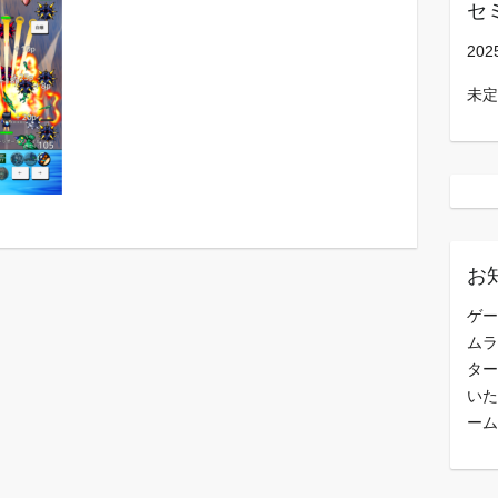
セ
202
未定
お
ゲー
ムラ
ター
いた
ーム