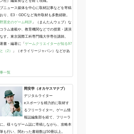
ン社）編集長などを経て現職。
ブニュース媒体を中心に取材記事などを寄稿
おり、E3・GDCなど海外取材も多数経験。
野憲史のゲーム時評
」（まんたんウェブ）な
コラム連載や、教育機関などでの授業・講演
なす。東京国際工科専門職大学専任講師。
著書・編著に「
ゲームクリエイターが知る97
と（2）
」（オライリージャパン）などがあ
事一覧
岡安学（オカヤスマナブ）
デジタルライター
eスポーツを精力的に取材す
るフリーライター。ゲーム情
報誌編集部を経て、フリーラ
に。様々なゲーム誌に寄稿しながら、攻略本
筆も行い、関わった書籍数は50冊以上。