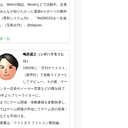
は、Webや雑誌、Mookなどで活動中。近著
みんなが知りたかった最新eスポーツの教科
（秀和システム刊）、『INGRESSを一生遊
』（宝島社刊）。@digiyas
事一覧
鴫原盛之（シギハラモリヒ
ロ）
1993年に「月刊ゲーメスト」
（新声社）で攻略ライターと
してデビュー。その後、ゲー
ンター店長やメーカー営業などの職を経て、
04年よりフリーライターに。
までにゲーム関連・攻略書籍を多数執筆し、
ではゲーム関連の学会にてゲーム史の収集・
なども手掛ける。
著書は「ファミダス ファミコン裏技編」