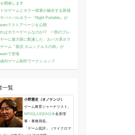
を開催します
トロゲームとホラー探索が融合する新感
サバイバルホラー『Night Portable』が
teamでストアページを公開
れはホラーゲームなのか!? 一部のプレ
ヤーに最大限に配慮した、おバカ系ホラ
ゲーム『新説 ホムンクルスの肉』が
teamで登場
成AIゲーム制作ワークショップ
者一覧
小野憲史（オノケンジ）
ゲーム教育ジャーナリスト。
NPO法人IGDA日本
名誉理
事・事務局長。
「ゲーム批評」（マイクロマ