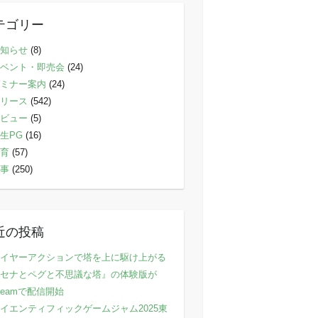
テゴリー
知らせ
(8)
ベント・即売会
(24)
ミナー案内
(24)
リース
(542)
ビュー
(5)
生PG
(16)
育
(57)
事
(250)
近の投稿
イヤーアクションで塔を上に駆け上がる
セナとペグと不思議な塔』の体験版が
teamで配信開始
イエンティフィックゲームジャム2025東