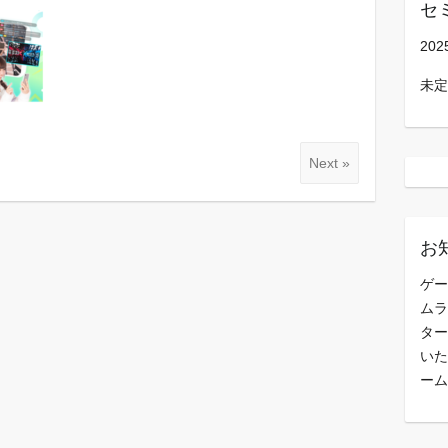
セ
202
未定
Next »
お
ゲー
ムラ
ター
いた
ーム