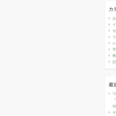
カ
お
イ
セ
リ
レ
学
教
記
最
ワ
『
S
サ