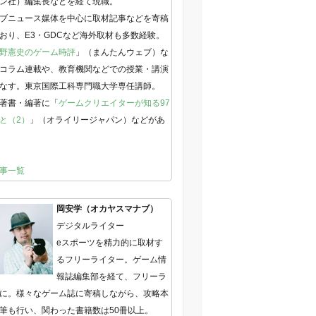
ン社）編集長などを経て現職。
ブニュース媒体を中心に取材記事などを寄稿
おり、E3・GDCなど海外取材も多数経験。
野憲史のゲーム時評
」（まんたんウェブ）な
コラム連載や、教育機関などでの授業・講演
なす。東京国際工科専門職大学専任講師。
著書・編著に「
ゲームクリエイターが知る97
と（2）
」（オライリージャパン）などがあ
事一覧
岡安学（オカヤスマナブ）
デジタルライター
eスポーツを精力的に取材す
るフリーライター。ゲーム情
報誌編集部を経て、フリーラ
に。様々なゲーム誌に寄稿しながら、攻略本
筆も行い、関わった書籍数は50冊以上。