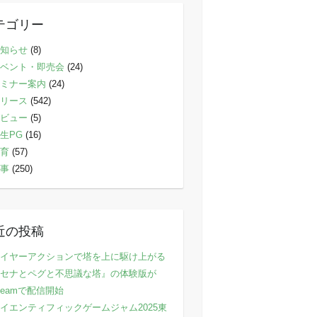
テゴリー
知らせ
(8)
ベント・即売会
(24)
ミナー案内
(24)
リース
(542)
ビュー
(5)
生PG
(16)
育
(57)
事
(250)
近の投稿
イヤーアクションで塔を上に駆け上がる
セナとペグと不思議な塔』の体験版が
teamで配信開始
イエンティフィックゲームジャム2025東