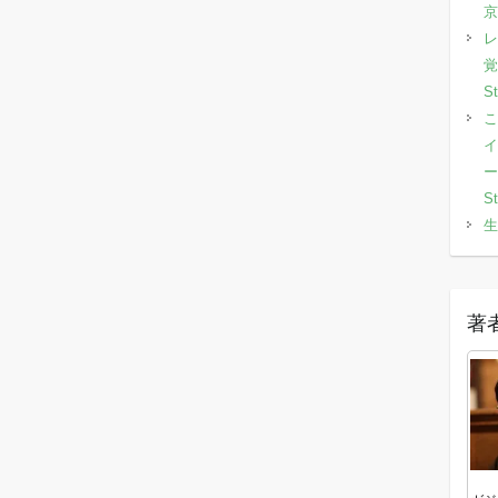
京
レ
覚
S
こ
イ
ー
S
生
著