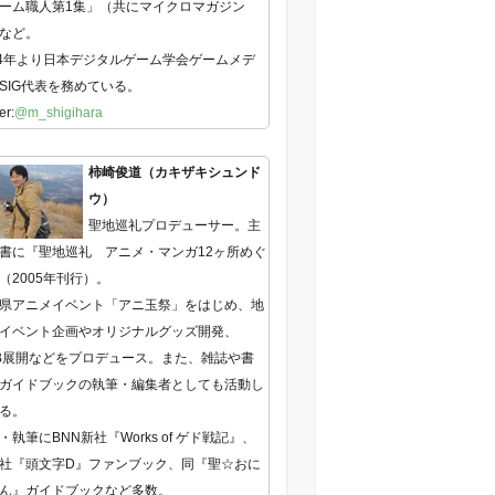
ーム職人第1集」（共にマイクロマガジン
など。
14年より日本デジタルゲーム学会ゲームメデ
SIG代表を務めている。
er:
@m_shigihara
柿崎俊道（カキザキシュンド
ウ）
聖地巡礼プロデューサー。主
書に『聖地巡礼 アニメ・マンガ12ヶ所めぐ
（2005年刊行）。
県アニメイベント「アニ玉祭」をはじめ、地
イベント企画やオリジナルグッズ開発、
B展開などをプロデュース。また、雑誌や書
ガイドブックの執筆・編集者としても活動し
る。
・執筆にBNN新社『Works of ゲド戦記』、
社『頭文字D』ファンブック、同『聖☆おに
ん』ガイドブックなど多数。