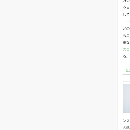
ガジ
ウェ
して
「
小
どの
もこ
主な
のこ
る。
→記
ンス
の執