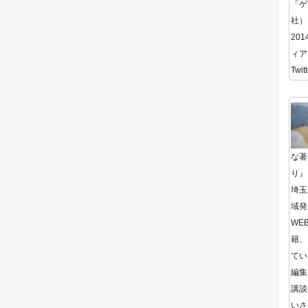
「ゲ
社）
20
ィア
Twitt
な著
り』
埼玉
域発
WE
籍、
てい
編集
講談
いさ