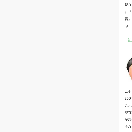
現在
に『
書』
ぶ！
→記
ムセ
20
これ
現在
記録
主な