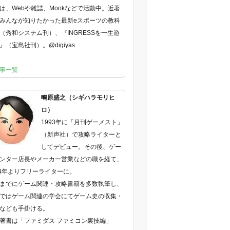
は、Webや雑誌、Mookなどで活動中。近著
みんなが知りたかった最新eスポーツの教科
（秀和システム刊）、『INGRESSを一生遊
』（宝島社刊）。@digiyas
事一覧
鴫原盛之（シギハラモリヒ
ロ）
1993年に「月刊ゲーメスト」
（新声社）で攻略ライターと
してデビュー。その後、ゲー
ンター店長やメーカー営業などの職を経て、
04年よりフリーライターに。
までにゲーム関連・攻略書籍を多数執筆し、
ではゲーム関連の学会にてゲーム史の収集・
なども手掛ける。
著書は「ファミダス ファミコン裏技編」