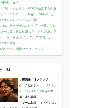
を開催します
トロゲームとホラー探索が融合する新感
サバイバルホラー『Night Portable』が
teamでストアページを公開
れはホラーゲームなのか!? 一部のプレ
ヤーに最大限に配慮した、おバカ系ホラ
ゲーム『新説 ホムンクルスの肉』が
teamで登場
成AIゲーム制作ワークショップ
者一覧
小野憲史（オノケンジ）
ゲーム教育ジャーナリスト。
NPO法人IGDA日本
名誉理
事・事務局長。
「ゲーム批評」（マイクロマ