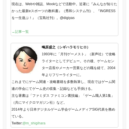
現在は、Webや雑誌、Mookなどで活動中。近著に『みんなが知りた
かった最新eスポーツの教科書』（秀和システム刊）、『INGRESS
を一生遊ぶ！』（宝島社刊）。@digiyas
→記事一覧
鴫原盛之（シギハラモリヒロ）
1993年に「月刊ゲーメスト」（新声社）で攻略
ライターとしてデビュー。その後、ゲームセン
ター店長やメーカー営業などの職を経て、2004
年よりフリーライターに。
これまでにゲーム関連・攻略書籍を多数執筆し、現在ではゲーム関
連の学会にてゲーム史の収集・記録なども手掛ける。
主な著書は「ファミダス ファミコン裏技編」「ゲーム職人第1集」
（共にマイクロマガジン社）など。
2014年より日本デジタルゲーム学会ゲームメディアSIG代表を務め
ている。
Twitter:
@m_shigihara