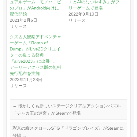
ュアルゲーム「モノハコビ
くとAIのなつやすみ』がフ
のプロ」がAndroid向けに
リーゲームで登場
配信開始
2022年9月19日
2021年2月6日
リリース
リリース
クズ囚人観察アドベンチャ
ーゲーム『Romp of
Dump』がLive2Dクリエイ
ターの集まる祭典
『alive2023』に出展し、
アーリーアクセス版の無料
先行配布を実施
2023年11月28日
リリース
←
懐かしくも新しいステージクリア型アクションパズル
「チャカ王の迷宮」がSteamで登場
彩京の縦スクロールSTG『ドラゴンブレイズ』がSteamに
登場
→