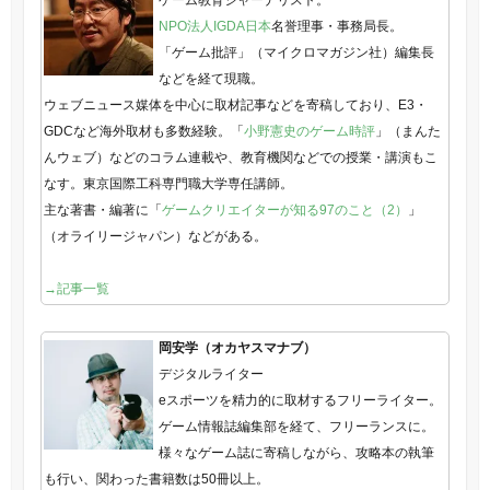
NPO法人IGDA日本
名誉理事・事務局長。
「ゲーム批評」（マイクロマガジン社）編集長
などを経て現職。
ウェブニュース媒体を中心に取材記事などを寄稿しており、E3・
GDCなど海外取材も多数経験。「
小野憲史のゲーム時評
」（まんた
んウェブ）などのコラム連載や、教育機関などでの授業・講演もこ
なす。東京国際工科専門職大学専任講師。
主な著書・編著に「
ゲームクリエイターが知る97のこと（2）
」
（オライリージャパン）などがある。
→記事一覧
岡安学（オカヤスマナブ）
デジタルライター
eスポーツを精力的に取材するフリーライター。
ゲーム情報誌編集部を経て、フリーランスに。
様々なゲーム誌に寄稿しながら、攻略本の執筆
も行い、関わった書籍数は50冊以上。