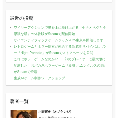
最近の投稿
ワイヤーアクションで塔を上に駆け上がる『セナとペグと不
思議な塔』の体験版がSteamで配信開始
サイエンティフィックゲームジャム2025東京を開催します
レトロゲームとホラー探索が融合する新感覚サバイバルホラ
ー『Night Portable』がSteamでストアページを公開
これはホラーゲームなのか!? 一部のプレイヤーに最大限に
配慮した、おバカ系ホラーゲーム『新説 ホムンクルスの肉』
がSteamで登場
生成AIゲーム制作ワークショップ
著者一覧
小野憲史（オノケンジ）
ゲーム教育ジャーナリスト。