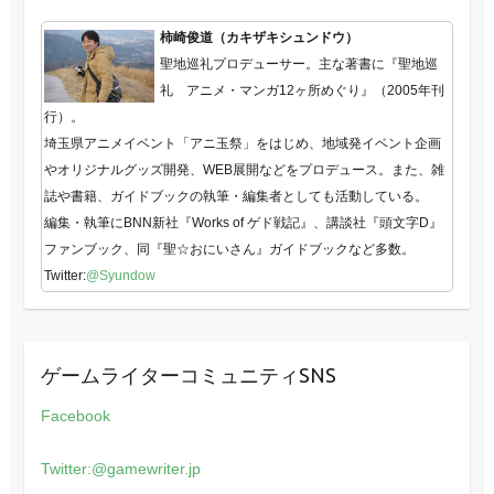
柿崎俊道（カキザキシュンドウ）
聖地巡礼プロデューサー。主な著書に『聖地巡
礼 アニメ・マンガ12ヶ所めぐり』（2005年刊
行）。
埼玉県アニメイベント「アニ玉祭」をはじめ、地域発イベント企画
やオリジナルグッズ開発、WEB展開などをプロデュース。また、雑
誌や書籍、ガイドブックの執筆・編集者としても活動している。
編集・執筆にBNN新社『Works of ゲド戦記』、講談社『頭文字D』
ファンブック、同『聖☆おにいさん』ガイドブックなど多数。
Twitter:
@Syundow
ゲームライターコミュニティSNS
Facebook
Twitter:@gamewriter.jp