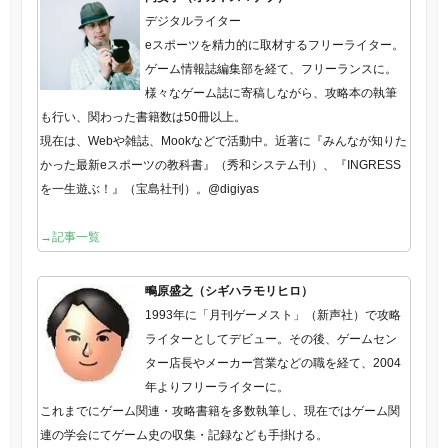
デジタルライター
eスポーツを精力的に取材するフリーライター。
ゲーム情報誌編集部を経て、フリーランスに。
様々なゲーム誌に寄稿しながら、攻略本の執筆
も行い、関わった書籍数は50冊以上。
現在は、Webや雑誌、Mookなどで活動中。近著に『みんなが知りた
かった最新eスポーツの教科書』（秀和システム刊）、『INGRESS
を一生遊ぶ！』（宝島社刊）。@digiyas
→記事一覧
鴫原盛之（シギハラモリヒロ）
1993年に「月刊ゲーメスト」（新声社）で攻略
ライターとしてデビュー。その後、ゲームセン
ター店長やメーカー営業などの職を経て、2004
年よりフリーライターに。
これまでにゲーム関連・攻略書籍を多数執筆し、現在ではゲーム関
連の学会にてゲーム史の収集・記録なども手掛ける。