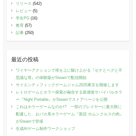
リリース
(542)
レビュー
(5)
学生PG
(16)
教育
(57)
記事
(250)
最近の投稿
ワイヤーアクションで塔を上に駆け上がる『セナとペグと不
思議な塔』の体験版がSteamで配信開始
サイエンティフィックゲームジャム2025東京を開催します
レトロゲームとホラー探索が融合する新感覚サバイバルホラ
ー『Night Portable』がSteamでストアページを公開
これはホラーゲームなのか!? 一部のプレイヤーに最大限に
配慮した、おバカ系ホラーゲーム『新説 ホムンクルスの肉』
がSteamで登場
生成AIゲーム制作ワークショップ