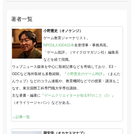
著者一覧
小野憲史（オノケンジ）
ゲーム教育ジャーナリスト。
NPO法人IGDA日本
名誉理事・事務局長。
「ゲーム批評」（マイクロマガジン社）編集長
などを経て現職。
ウェブニュース媒体を中心に取材記事などを寄稿しており、E3・
GDCなど海外取材も多数経験。「
小野憲史のゲーム時評
」（まんた
んウェブ）などのコラム連載や、教育機関などでの授業・講演もこ
なす。東京国際工科専門職大学専任講師。
主な著書・編著に「
ゲームクリエイターが知る97のこと（2）
」
（オライリージャパン）などがある。
→記事一覧
岡安学（オカヤスマナブ）