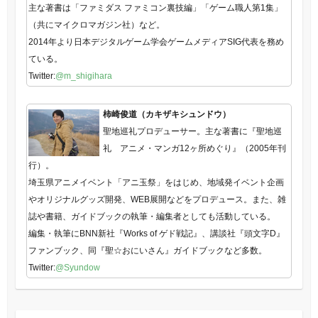
主な著書は「ファミダス ファミコン裏技編」「ゲーム職人第1集」
（共にマイクロマガジン社）など。
2014年より日本デジタルゲーム学会ゲームメディアSIG代表を務め
ている。
Twitter:
@m_shigihara
柿崎俊道（カキザキシュンドウ）
聖地巡礼プロデューサー。主な著書に『聖地巡
礼 アニメ・マンガ12ヶ所めぐり』（2005年刊
行）。
埼玉県アニメイベント「アニ玉祭」をはじめ、地域発イベント企画
やオリジナルグッズ開発、WEB展開などをプロデュース。また、雑
誌や書籍、ガイドブックの執筆・編集者としても活動している。
編集・執筆にBNN新社『Works of ゲド戦記』、講談社『頭文字D』
ファンブック、同『聖☆おにいさん』ガイドブックなど多数。
Twitter:
@Syundow