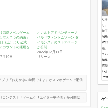
な著
り』
埼玉
け恋愛ノベルゲーム
オカルトアドベンチャーノ
域発
し君と７つの約束」
ベル『ファントムゾーン ダ
7日（土）より公式
イモンズ』のストアページ
WE
terアカウントの運用を
が公開
籍、
2022年12月11日
てい
年7月10日
リリース
編集
講談
いさ
Twitt
アプリ『おえかきの時間ですよ』がスマホゲームで配信
向けコンテスト「ゲームクリエイター甲子園」受付開始
→
ゲ
Fac