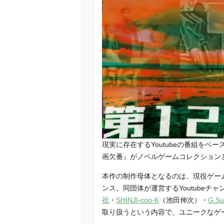
現実に存在するYoutubeの番組をベ
画欠番』がノベルゲームコレクションとi
本作の制作母体となるのは、現役ゲー
ンス。同団体が運営するYoutubeチャ
祝
・
SHINJI-coo-K
（池田伸次）・
G.Su
取り扱うという内容で、ユニークなゲ