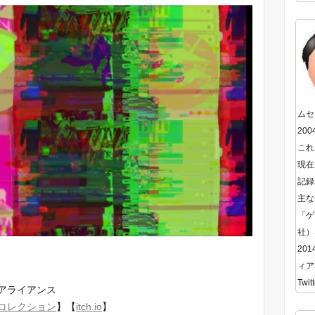
ムセ
20
これ
現在
記録
主な
「ゲ
社）
20
ィア
Twitt
アライアンス
コレクション
】【
itch.io
】