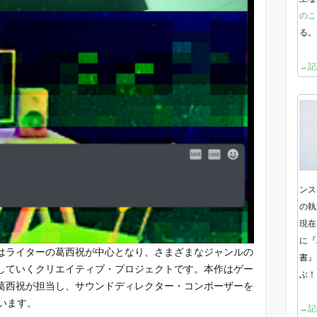
のこ
る。
→記
ンス
の執
現在
に『
はライターの葛西祝が中心となり、さまざまなジャンルの
書』
していくクリエイティブ・プロジェクトです。本作はゲー
ぶ！
葛西祝が担当し、サウンドディレクター・コンポーザーを
ています。
→記