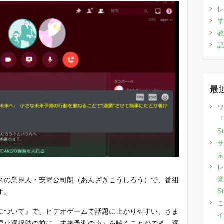
レ
学
教
記
最
ワ
『
S
サ
京
レ
覚
スの業界人・安嵜公司朗（あんざきこうしろう）で、番組
S
す。
こ
について』で、ビデオゲームで話題に上がりやすい、さま
イ
要な選択肢の前に「未来予測の声」を聴くことができ、選