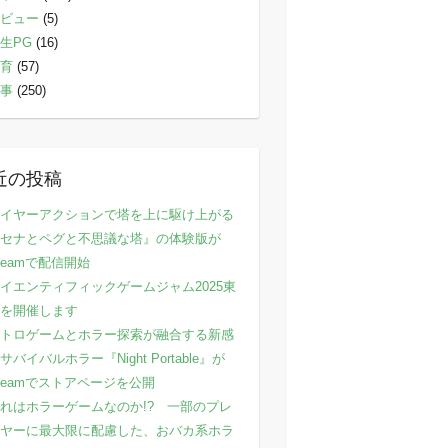
ビュー
(5)
生PG
(16)
育
(57)
事
(250)
近の投稿
イヤーアクションで塔を上に駆け上がる
セナとペグと不思議な塔』の体験版が
teamで配信開始
イエンティフィックゲームジャム2025東
を開催します
トロゲームとホラー探索が融合する新感
サバイバルホラー『Night Portable』が
teamでストアページを公開
れはホラーゲームなのか!? 一部のプレ
ヤーに最大限に配慮した、おバカ系ホラ