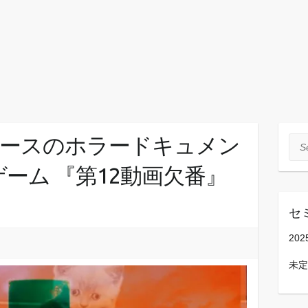
がベースのホラードキュメン
Sea
ーム 『第12動画欠番』
セ
202
未定