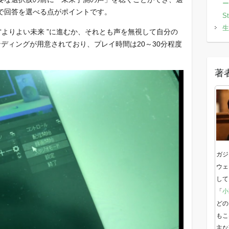
ー
で回答を選べる点がポイントです。
S
生
“よりよい未来 ”に進むか、それとも声を無視して自分の
ディングが用意されており、プレイ時間は20～30分程度
著
ガジ
ウェ
して
「
小
どの
もこ
主な