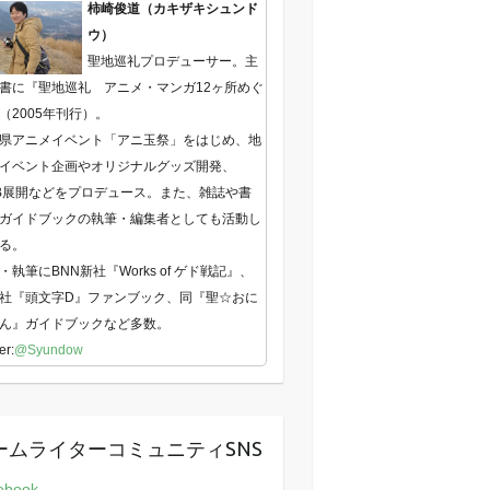
柿崎俊道（カキザキシュンド
ウ）
聖地巡礼プロデューサー。主
書に『聖地巡礼 アニメ・マンガ12ヶ所めぐ
（2005年刊行）。
県アニメイベント「アニ玉祭」をはじめ、地
イベント企画やオリジナルグッズ開発、
B展開などをプロデュース。また、雑誌や書
ガイドブックの執筆・編集者としても活動し
る。
・執筆にBNN新社『Works of ゲド戦記』、
社『頭文字D』ファンブック、同『聖☆おに
ん』ガイドブックなど多数。
er:
@Syundow
ームライターコミュニティSNS
ebook