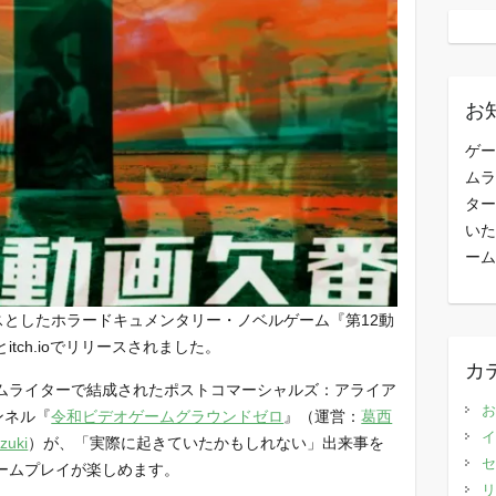
お
ゲー
ムラ
ター
いた
ーム
ースとしたホラードキュメンタリー・ノベルゲーム『第12動
tch.ioでリリースされました。
カ
ムライターで結成されたポストコマーシャルズ：アライア
お
ンネル『
令和ビデオゲームグラウンドゼロ
』（運営：
葛西
イ
zuki
）が、「実際に起きていたかもしれない」出来事を
セ
ームプレイが楽しめます。
リ