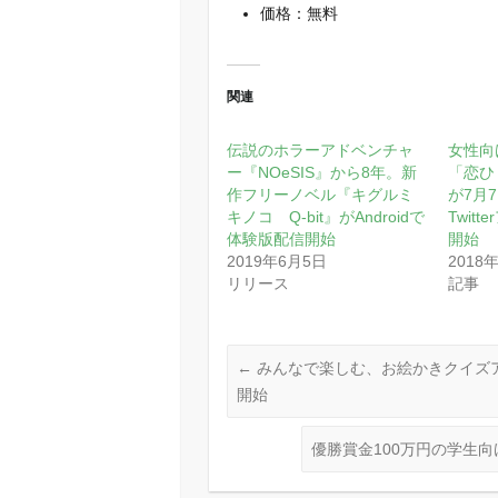
価格：無料
関連
伝説のホラーアドベンチャ
女性向
ー『NOeSIS』から8年。新
「恋ひ
作フリーノベル『キグルミ
が7月
キノコ Q-bit』がAndroidで
Twit
体験版配信開始
開始
2019年6月5日
2018
リリース
記事
←
みんなで楽しむ、お絵かきクイズ
開始
優勝賞金100万円の学生