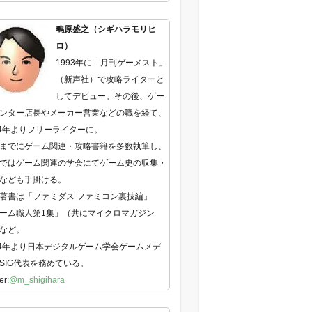
鴫原盛之（シギハラモリヒ
ロ）
1993年に「月刊ゲーメスト」
（新声社）で攻略ライターと
してデビュー。その後、ゲー
ンター店長やメーカー営業などの職を経て、
04年よりフリーライターに。
までにゲーム関連・攻略書籍を多数執筆し、
ではゲーム関連の学会にてゲーム史の収集・
なども手掛ける。
著書は「ファミダス ファミコン裏技編」
ーム職人第1集」（共にマイクロマガジン
など。
14年より日本デジタルゲーム学会ゲームメデ
SIG代表を務めている。
er:
@m_shigihara