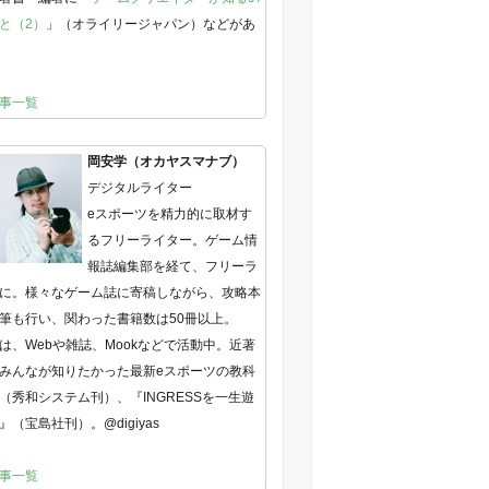
と（2）
」（オライリージャパン）などがあ
事一覧
岡安学（オカヤスマナブ）
デジタルライター
eスポーツを精力的に取材す
るフリーライター。ゲーム情
報誌編集部を経て、フリーラ
に。様々なゲーム誌に寄稿しながら、攻略本
筆も行い、関わった書籍数は50冊以上。
は、Webや雑誌、Mookなどで活動中。近著
みんなが知りたかった最新eスポーツの教科
（秀和システム刊）、『INGRESSを一生遊
』（宝島社刊）。@digiyas
事一覧