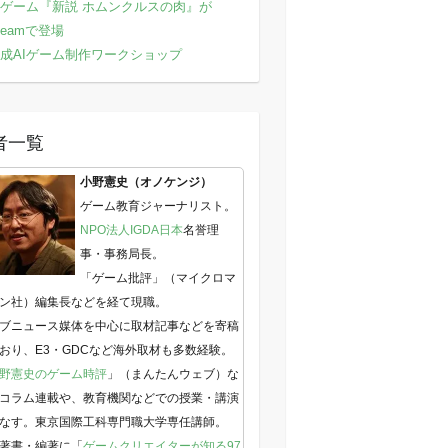
ゲーム『新説 ホムンクルスの肉』が
teamで登場
成AIゲーム制作ワークショップ
者一覧
小野憲史（オノケンジ）
ゲーム教育ジャーナリスト。
NPO法人IGDA日本
名誉理
事・事務局長。
「ゲーム批評」（マイクロマ
ン社）編集長などを経て現職。
ブニュース媒体を中心に取材記事などを寄稿
おり、E3・GDCなど海外取材も多数経験。
野憲史のゲーム時評
」（まんたんウェブ）な
コラム連載や、教育機関などでの授業・講演
なす。東京国際工科専門職大学専任講師。
著書・編著に「
ゲームクリエイターが知る97