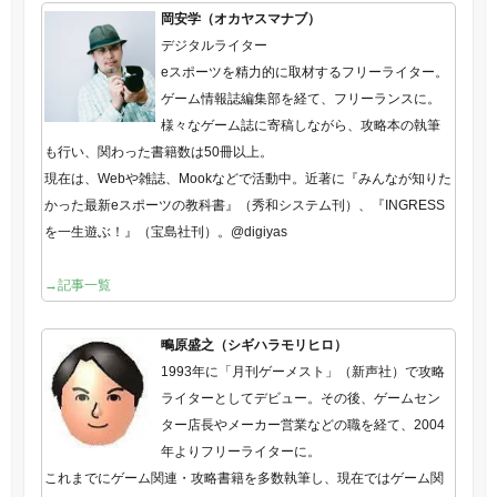
岡安学（オカヤスマナブ）
デジタルライター
eスポーツを精力的に取材するフリーライター。
ゲーム情報誌編集部を経て、フリーランスに。
様々なゲーム誌に寄稿しながら、攻略本の執筆
も行い、関わった書籍数は50冊以上。
現在は、Webや雑誌、Mookなどで活動中。近著に『みんなが知りた
かった最新eスポーツの教科書』（秀和システム刊）、『INGRESS
を一生遊ぶ！』（宝島社刊）。@digiyas
→記事一覧
鴫原盛之（シギハラモリヒロ）
1993年に「月刊ゲーメスト」（新声社）で攻略
ライターとしてデビュー。その後、ゲームセン
ター店長やメーカー営業などの職を経て、2004
年よりフリーライターに。
これまでにゲーム関連・攻略書籍を多数執筆し、現在ではゲーム関