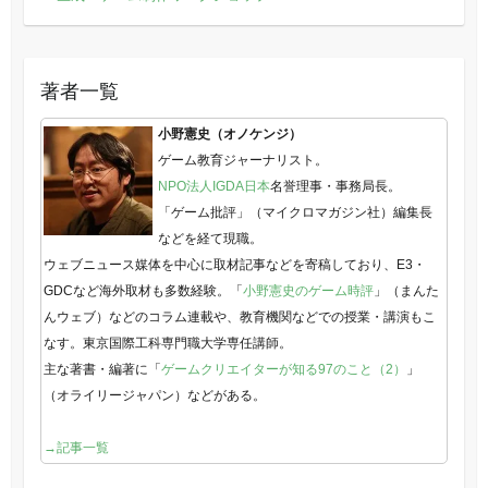
著者一覧
小野憲史（オノケンジ）
ゲーム教育ジャーナリスト。
NPO法人IGDA日本
名誉理事・事務局長。
「ゲーム批評」（マイクロマガジン社）編集長
などを経て現職。
ウェブニュース媒体を中心に取材記事などを寄稿しており、E3・
GDCなど海外取材も多数経験。「
小野憲史のゲーム時評
」（まんた
んウェブ）などのコラム連載や、教育機関などでの授業・講演もこ
なす。東京国際工科専門職大学専任講師。
主な著書・編著に「
ゲームクリエイターが知る97のこと（2）
」
（オライリージャパン）などがある。
→記事一覧