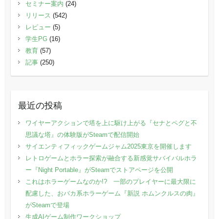
セミナー案内
(24)
リリース
(542)
レビュー
(5)
学生PG
(16)
教育
(57)
記事
(250)
最近の投稿
ワイヤーアクションで塔を上に駆け上がる『セナとペグと不
思議な塔』の体験版がSteamで配信開始
サイエンティフィックゲームジャム2025東京を開催します
レトロゲームとホラー探索が融合する新感覚サバイバルホラ
ー『Night Portable』がSteamでストアページを公開
これはホラーゲームなのか!? 一部のプレイヤーに最大限に
配慮した、おバカ系ホラーゲーム『新説 ホムンクルスの肉』
がSteamで登場
生成AIゲーム制作ワークショップ