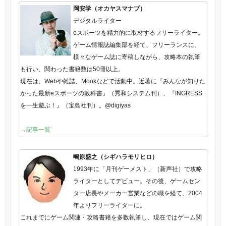
岡安学（オカヤスマナブ）
デジタルライター
eスポーツを精力的に取材するフリーライター。
ゲーム情報誌編集部を経て、フリーランスに。
様々なゲーム誌に寄稿しながら、攻略本の執筆
も行い、関わった書籍数は50冊以上。
現在は、Webや雑誌、Mookなどで活動中。近著に『みんなが知りた
かった最新eスポーツの教科書』（秀和システム刊）、『INGRESS
を一生遊ぶ！』（宝島社刊）。@digiyas
→記事一覧
鴫原盛之（シギハラモリヒロ）
1993年に「月刊ゲーメスト」（新声社）で攻略
ライターとしてデビュー。その後、ゲームセン
ター店長やメーカー営業などの職を経て、2004
年よりフリーライターに。
これまでにゲーム関連・攻略書籍を多数執筆し、現在ではゲーム関