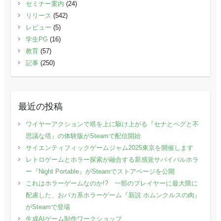
セミナー案内
(24)
リリース
(542)
レビュー
(5)
学生PG
(16)
教育
(57)
記事
(250)
最近の投稿
ワイヤーアクションで塔を上に駆け上がる『セナとペグと不
思議な塔』の体験版がSteamで配信開始
サイエンティフィックゲームジャム2025東京を開催します
レトロゲームとホラー探索が融合する新感覚サバイバルホラ
ー『Night Portable』がSteamでストアページを公開
これはホラーゲームなのか!? 一部のプレイヤーに最大限に
配慮した、おバカ系ホラーゲーム『新説 ホムンクルスの肉』
がSteamで登場
生成AIゲーム制作ワークショップ