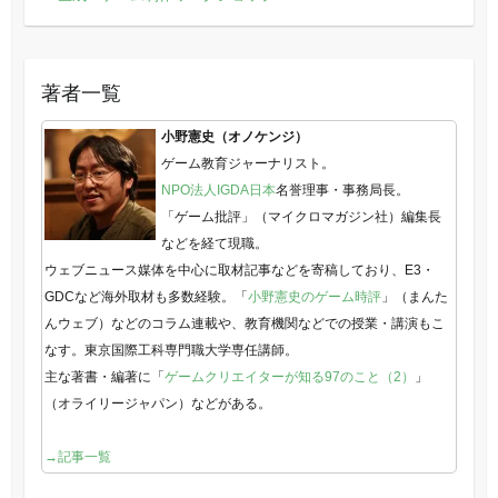
著者一覧
小野憲史（オノケンジ）
ゲーム教育ジャーナリスト。
NPO法人IGDA日本
名誉理事・事務局長。
「ゲーム批評」（マイクロマガジン社）編集長
などを経て現職。
ウェブニュース媒体を中心に取材記事などを寄稿しており、E3・
GDCなど海外取材も多数経験。「
小野憲史のゲーム時評
」（まんた
んウェブ）などのコラム連載や、教育機関などでの授業・講演もこ
なす。東京国際工科専門職大学専任講師。
主な著書・編著に「
ゲームクリエイターが知る97のこと（2）
」
（オライリージャパン）などがある。
→記事一覧