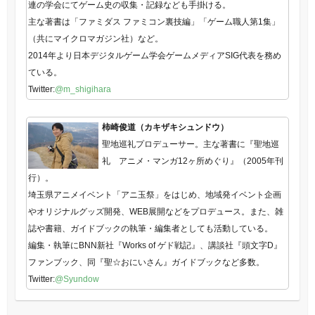
連の学会にてゲーム史の収集・記録なども手掛ける。
主な著書は「ファミダス ファミコン裏技編」「ゲーム職人第1集」
（共にマイクロマガジン社）など。
2014年より日本デジタルゲーム学会ゲームメディアSIG代表を務め
ている。
Twitter:
@m_shigihara
柿崎俊道（カキザキシュンドウ）
聖地巡礼プロデューサー。主な著書に『聖地巡
礼 アニメ・マンガ12ヶ所めぐり』（2005年刊
行）。
埼玉県アニメイベント「アニ玉祭」をはじめ、地域発イベント企画
やオリジナルグッズ開発、WEB展開などをプロデュース。また、雑
誌や書籍、ガイドブックの執筆・編集者としても活動している。
編集・執筆にBNN新社『Works of ゲド戦記』、講談社『頭文字D』
ファンブック、同『聖☆おにいさん』ガイドブックなど多数。
Twitter:
@Syundow