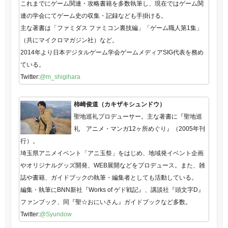
これまでにゲーム関連・攻略書籍を多数執筆し、現在ではゲーム関
連の学会にてゲーム史の収集・記録なども手掛ける。
主な著書は「ファミダス ファミコン裏技編」「ゲーム職人第1集」
（共にマイクロマガジン社）など。
2014年より日本デジタルゲーム学会ゲームメディアSIG代表を務め
ている。
Twitter:
@m_shigihara
柿崎俊道（カキザキシュンドウ）
聖地巡礼プロデューサー。主な著書に『聖地巡
礼 アニメ・マンガ12ヶ所めぐり』（2005年刊
行）。
埼玉県アニメイベント「アニ玉祭」をはじめ、地域発イベント企画
やオリジナルグッズ開発、WEB展開などをプロデュース。また、雑
誌や書籍、ガイドブックの執筆・編集者としても活動している。
編集・執筆にBNN新社『Works of ゲド戦記』、講談社『頭文字D』
ファンブック、同『聖☆おにいさん』ガイドブックなど多数。
Twitter:
@Syundow