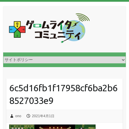
6c5d16fb1f17958cf6ba2b6
8527033e9
ono
2021年4月1日