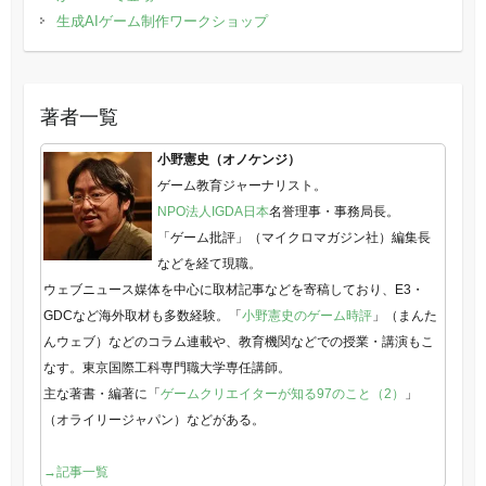
生成AIゲーム制作ワークショップ
著者一覧
小野憲史（オノケンジ）
ゲーム教育ジャーナリスト。
NPO法人IGDA日本
名誉理事・事務局長。
「ゲーム批評」（マイクロマガジン社）編集長
などを経て現職。
ウェブニュース媒体を中心に取材記事などを寄稿しており、E3・
GDCなど海外取材も多数経験。「
小野憲史のゲーム時評
」（まんた
んウェブ）などのコラム連載や、教育機関などでの授業・講演もこ
なす。東京国際工科専門職大学専任講師。
主な著書・編著に「
ゲームクリエイターが知る97のこと（2）
」
（オライリージャパン）などがある。
→記事一覧