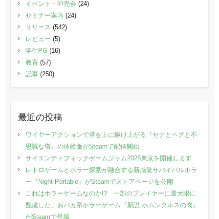
イベント・即売会
(24)
セミナー案内
(24)
リリース
(542)
レビュー
(5)
学生PG
(16)
教育
(57)
記事
(250)
最近の投稿
ワイヤーアクションで塔を上に駆け上がる『セナとペグと不
思議な塔』の体験版がSteamで配信開始
サイエンティフィックゲームジャム2025東京を開催します
レトロゲームとホラー探索が融合する新感覚サバイバルホラ
ー『Night Portable』がSteamでストアページを公開
これはホラーゲームなのか!? 一部のプレイヤーに最大限に
配慮した、おバカ系ホラーゲーム『新説 ホムンクルスの肉』
がSteamで登場