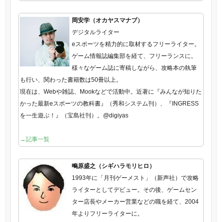
岡安学（オカヤスマナブ）
デジタルライター
eスポーツを精力的に取材するフリーライター。
ゲーム情報誌編集部を経て、フリーランスに。
様々なゲーム誌に寄稿しながら、攻略本の執筆
も行い、関わった書籍数は50冊以上。
現在は、Webや雑誌、Mookなどで活動中。近著に『みんなが知りた
かった最新eスポーツの教科書』（秀和システム刊）、『INGRESS
を一生遊ぶ！』（宝島社刊）。@digiyas
→記事一覧
鴫原盛之（シギハラモリヒロ）
1993年に「月刊ゲーメスト」（新声社）で攻略
ライターとしてデビュー。その後、ゲームセン
ター店長やメーカー営業などの職を経て、2004
年よりフリーライターに。