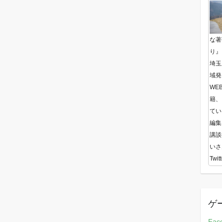
な著
り』
埼玉
域発
WE
籍、
てい
編集
講談
いさ
Twitt
ゲ
Fac