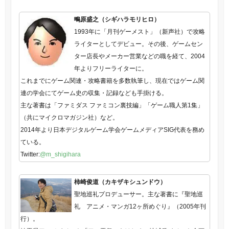
鴫原盛之（シギハラモリヒロ）
1993年に「月刊ゲーメスト」（新声社）で攻略
ライターとしてデビュー。その後、ゲームセン
ター店長やメーカー営業などの職を経て、2004
年よりフリーライターに。
これまでにゲーム関連・攻略書籍を多数執筆し、現在ではゲーム関
連の学会にてゲーム史の収集・記録なども手掛ける。
主な著書は「ファミダス ファミコン裏技編」「ゲーム職人第1集」
（共にマイクロマガジン社）など。
2014年より日本デジタルゲーム学会ゲームメディアSIG代表を務め
ている。
Twitter:
@m_shigihara
柿崎俊道（カキザキシュンドウ）
聖地巡礼プロデューサー。主な著書に『聖地巡
礼 アニメ・マンガ12ヶ所めぐり』（2005年刊
行）。