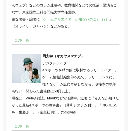
んウェブ）などのコラム連載や、教育機関などでの授業・講演もこ
なす。東京国際工科専門職大学専任講師。
主な著書・編著に「
ゲームクリエイターが知る97のこと（2）
」
（オライリージャパン）などがある。
→記事一覧
岡安学（オカヤスマナブ）
デジタルライター
eスポーツを精力的に取材するフリーライター。
ゲーム情報誌編集部を経て、フリーランスに。
様々なゲーム誌に寄稿しながら、攻略本の執筆
も行い、関わった書籍数は50冊以上。
現在は、Webや雑誌、Mookなどで活動中。近著に『みんなが知りた
かった最新eスポーツの教科書』（秀和システム刊）、『INGRESS
を一生遊ぶ！』（宝島社刊）。@digiyas
→記事一覧