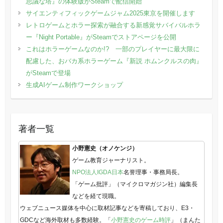
思議な塔』の体験版がSteamで配信開始
サイエンティフィックゲームジャム2025東京を開催します
レトロゲームとホラー探索が融合する新感覚サバイバルホラ
ー『Night Portable』がSteamでストアページを公開
これはホラーゲームなのか!? 一部のプレイヤーに最大限に
配慮した、おバカ系ホラーゲーム『新説 ホムンクルスの肉』
がSteamで登場
生成AIゲーム制作ワークショップ
著者一覧
小野憲史（オノケンジ）
ゲーム教育ジャーナリスト。
NPO法人IGDA日本
名誉理事・事務局長。
「ゲーム批評」（マイクロマガジン社）編集長
などを経て現職。
ウェブニュース媒体を中心に取材記事などを寄稿しており、E3・
GDCなど海外取材も多数経験。「
小野憲史のゲーム時評
」（まんた