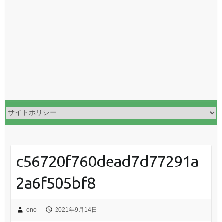
c56720f760dead7d77291a
2a6f505bf8
ono
2021年9月14日