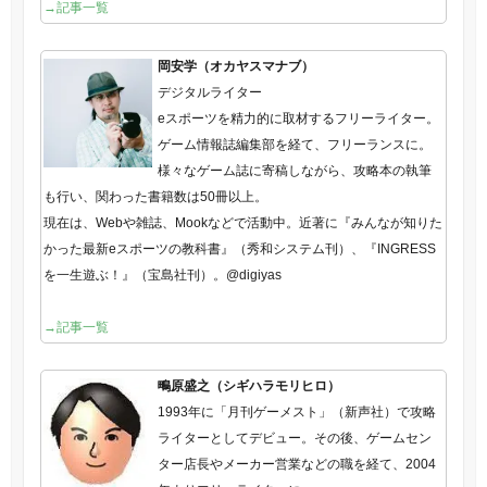
→記事一覧
岡安学（オカヤスマナブ）
デジタルライター
eスポーツを精力的に取材するフリーライター。
ゲーム情報誌編集部を経て、フリーランスに。
様々なゲーム誌に寄稿しながら、攻略本の執筆
も行い、関わった書籍数は50冊以上。
現在は、Webや雑誌、Mookなどで活動中。近著に『みんなが知りた
かった最新eスポーツの教科書』（秀和システム刊）、『INGRESS
を一生遊ぶ！』（宝島社刊）。@digiyas
→記事一覧
鴫原盛之（シギハラモリヒロ）
1993年に「月刊ゲーメスト」（新声社）で攻略
ライターとしてデビュー。その後、ゲームセン
ター店長やメーカー営業などの職を経て、2004