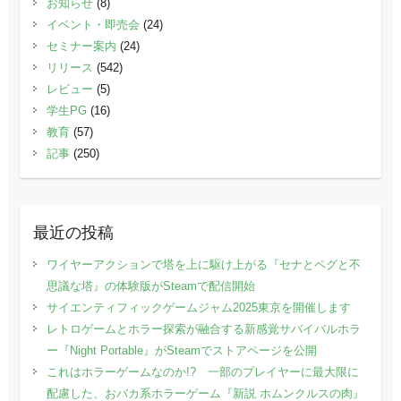
お知らせ
(8)
イベント・即売会
(24)
セミナー案内
(24)
リリース
(542)
レビュー
(5)
学生PG
(16)
教育
(57)
記事
(250)
最近の投稿
ワイヤーアクションで塔を上に駆け上がる『セナとペグと不
思議な塔』の体験版がSteamで配信開始
サイエンティフィックゲームジャム2025東京を開催します
レトロゲームとホラー探索が融合する新感覚サバイバルホラ
ー『Night Portable』がSteamでストアページを公開
これはホラーゲームなのか!? 一部のプレイヤーに最大限に
配慮した、おバカ系ホラーゲーム『新説 ホムンクルスの肉』