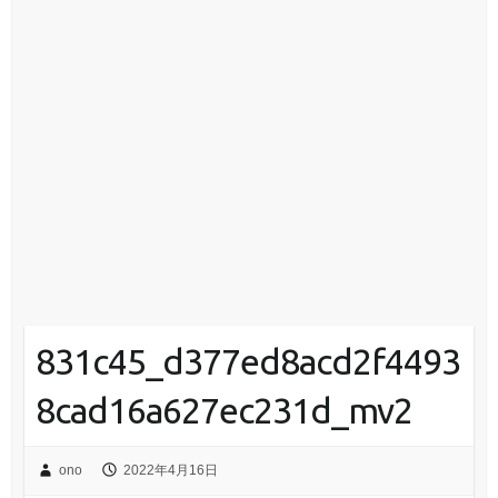
831c45_d377ed8acd2f4493
8cad16a627ec231d_mv2
ono
2022年4月16日