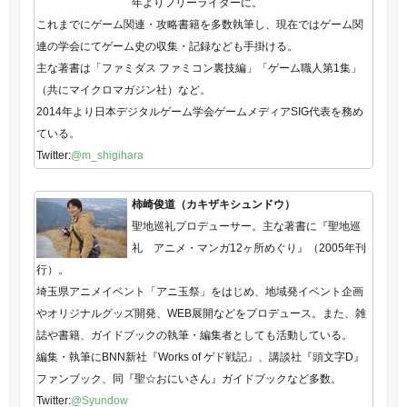
年よりフリーライターに。
これまでにゲーム関連・攻略書籍を多数執筆し、現在ではゲーム関
連の学会にてゲーム史の収集・記録なども手掛ける。
主な著書は「ファミダス ファミコン裏技編」「ゲーム職人第1集」
（共にマイクロマガジン社）など。
2014年より日本デジタルゲーム学会ゲームメディアSIG代表を務め
ている。
Twitter:
@m_shigihara
柿崎俊道（カキザキシュンドウ）
聖地巡礼プロデューサー。主な著書に『聖地巡
礼 アニメ・マンガ12ヶ所めぐり』（2005年刊
行）。
埼玉県アニメイベント「アニ玉祭」をはじめ、地域発イベント企画
やオリジナルグッズ開発、WEB展開などをプロデュース。また、雑
誌や書籍、ガイドブックの執筆・編集者としても活動している。
編集・執筆にBNN新社『Works of ゲド戦記』、講談社『頭文字D』
ファンブック、同『聖☆おにいさん』ガイドブックなど多数。
Twitter:
@Syundow