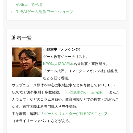
がSteamで登場
生成AIゲーム制作ワークショップ
著者一覧
小野憲史（オノケンジ）
ゲーム教育ジャーナリスト。
NPO法人IGDA日本
名誉理事・事務局長。
「ゲーム批評」（マイクロマガジン社）編集長
などを経て現職。
ウェブニュース媒体を中心に取材記事などを寄稿しており、E3・
GDCなど海外取材も多数経験。「
小野憲史のゲーム時評
」（まんた
んウェブ）などのコラム連載や、教育機関などでの授業・講演もこ
なす。東京国際工科専門職大学専任講師。
主な著書・編著に「
ゲームクリエイターが知る97のこと（2）
」
（オライリージャパン）などがある。