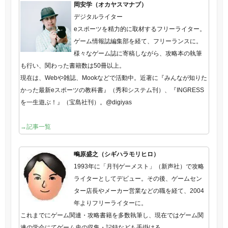
岡安学（オカヤスマナブ）
デジタルライター
eスポーツを精力的に取材するフリーライター。
ゲーム情報誌編集部を経て、フリーランスに。
様々なゲーム誌に寄稿しながら、攻略本の執筆
も行い、関わった書籍数は50冊以上。
現在は、Webや雑誌、Mookなどで活動中。近著に『みんなが知りた
かった最新eスポーツの教科書』（秀和システム刊）、『INGRESS
を一生遊ぶ！』（宝島社刊）。@digiyas
→記事一覧
鴫原盛之（シギハラモリヒロ）
1993年に「月刊ゲーメスト」（新声社）で攻略
ライターとしてデビュー。その後、ゲームセン
ター店長やメーカー営業などの職を経て、2004
年よりフリーライターに。
これまでにゲーム関連・攻略書籍を多数執筆し、現在ではゲーム関
連の学会にてゲーム史の収集・記録なども手掛ける。