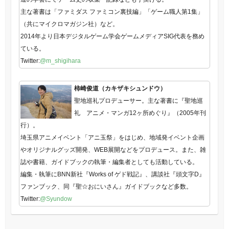
主な著書は「ファミダス ファミコン裏技編」「ゲーム職人第1集」
（共にマイクロマガジン社）など。
2014年より日本デジタルゲーム学会ゲームメディアSIG代表を務め
ている。
Twitter:
@m_shigihara
柿崎俊道（カキザキシュンドウ）
聖地巡礼プロデューサー。主な著書に『聖地巡
礼 アニメ・マンガ12ヶ所めぐり』（2005年刊
行）。
埼玉県アニメイベント「アニ玉祭」をはじめ、地域発イベント企画
やオリジナルグッズ開発、WEB展開などをプロデュース。また、雑
誌や書籍、ガイドブックの執筆・編集者としても活動している。
編集・執筆にBNN新社『Works of ゲド戦記』、講談社『頭文字D』
ファンブック、同『聖☆おにいさん』ガイドブックなど多数。
Twitter:
@Syundow