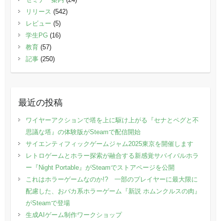
リリース
(542)
レビュー
(5)
学生PG
(16)
教育
(57)
記事
(250)
最近の投稿
ワイヤーアクションで塔を上に駆け上がる『セナとペグと不
思議な塔』の体験版がSteamで配信開始
サイエンティフィックゲームジャム2025東京を開催します
レトロゲームとホラー探索が融合する新感覚サバイバルホラ
ー『Night Portable』がSteamでストアページを公開
これはホラーゲームなのか!? 一部のプレイヤーに最大限に
配慮した、おバカ系ホラーゲーム『新説 ホムンクルスの肉』
がSteamで登場
生成AIゲーム制作ワークショップ