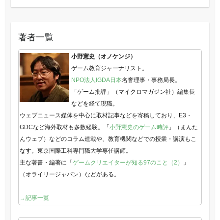
著者一覧
小野憲史（オノケンジ）
ゲーム教育ジャーナリスト。
NPO法人IGDA日本
名誉理事・事務局長。
「ゲーム批評」（マイクロマガジン社）編集長
などを経て現職。
ウェブニュース媒体を中心に取材記事などを寄稿しており、E3・
GDCなど海外取材も多数経験。「
小野憲史のゲーム時評
」（まんた
んウェブ）などのコラム連載や、教育機関などでの授業・講演もこ
なす。東京国際工科専門職大学専任講師。
主な著書・編著に「
ゲームクリエイターが知る97のこと（2）
」
（オライリージャパン）などがある。
→記事一覧