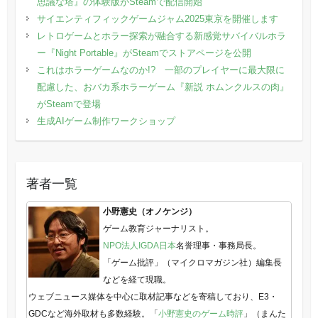
思議な塔』の体験版がSteamで配信開始
サイエンティフィックゲームジャム2025東京を開催します
レトロゲームとホラー探索が融合する新感覚サバイバルホラ
ー『Night Portable』がSteamでストアページを公開
これはホラーゲームなのか!? 一部のプレイヤーに最大限に
配慮した、おバカ系ホラーゲーム『新説 ホムンクルスの肉』
がSteamで登場
生成AIゲーム制作ワークショップ
著者一覧
小野憲史（オノケンジ）
ゲーム教育ジャーナリスト。
NPO法人IGDA日本
名誉理事・事務局長。
「ゲーム批評」（マイクロマガジン社）編集長
などを経て現職。
ウェブニュース媒体を中心に取材記事などを寄稿しており、E3・
GDCなど海外取材も多数経験。「
小野憲史のゲーム時評
」（まんた