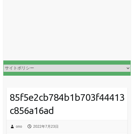
85f5e2cb784b1b703f44413
c856a16ad
ono
2022年7月23日