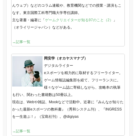
んウェブ）などのコラム連載や、教育機関などでの授業・講演もこ
なす。東京国際工科専門職大学専任講師。
主な著書・編著に「
ゲームクリエイターが知る97のこと（2）
」
（オライリージャパン）などがある。
→記事一覧
岡安学（オカヤスマナブ）
デジタルライター
eスポーツを精力的に取材するフリーライター。
ゲーム情報誌編集部を経て、フリーランスに。
様々なゲーム誌に寄稿しながら、攻略本の執筆
も行い、関わった書籍数は50冊以上。
現在は、Webや雑誌、Mookなどで活動中。近著に『みんなが知りた
かった最新eスポーツの教科書』（秀和システム刊）、『INGRESS
を一生遊ぶ！』（宝島社刊）。@digiyas
→記事一覧