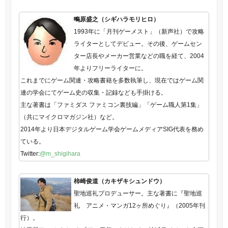
鴫原盛之（シギハラモリヒロ）
1993年に「月刊ゲーメスト」（新声社）で攻略
ライターとしてデビュー。その後、ゲームセン
ター店長やメーカー営業などの職を経て、2004
年よりフリーライターに。
これまでにゲーム関連・攻略書籍を多数執筆し、現在ではゲーム関
連の学会にてゲーム史の収集・記録なども手掛ける。
主な著書は「ファミダス ファミコン裏技編」「ゲーム職人第1集」
（共にマイクロマガジン社）など。
2014年より日本デジタルゲーム学会ゲームメディアSIG代表を務め
ている。
Twitter:
@m_shigihara
柿崎俊道（カキザキシュンドウ）
聖地巡礼プロデューサー。主な著書に『聖地巡
礼 アニメ・マンガ12ヶ所めぐり』（2005年刊
行）。