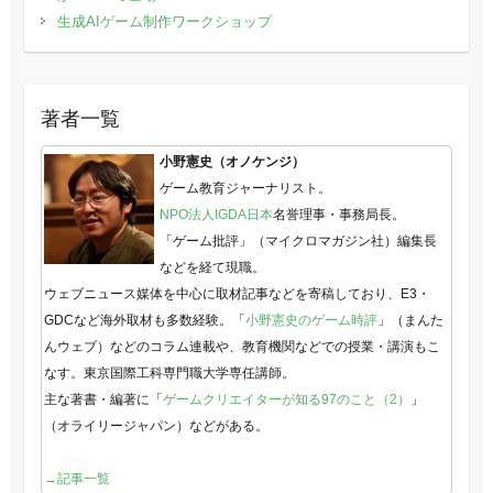
生成AIゲーム制作ワークショップ
著者一覧
小野憲史（オノケンジ）
ゲーム教育ジャーナリスト。
NPO法人IGDA日本
名誉理事・事務局長。
「ゲーム批評」（マイクロマガジン社）編集長
などを経て現職。
ウェブニュース媒体を中心に取材記事などを寄稿しており、E3・
GDCなど海外取材も多数経験。「
小野憲史のゲーム時評
」（まんた
んウェブ）などのコラム連載や、教育機関などでの授業・講演もこ
なす。東京国際工科専門職大学専任講師。
主な著書・編著に「
ゲームクリエイターが知る97のこと（2）
」
（オライリージャパン）などがある。
→記事一覧