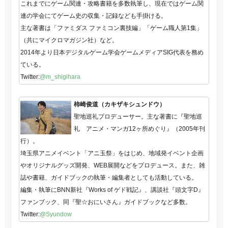
これまでにゲーム関連・攻略書籍を多数執筆し、現在ではゲーム関
連の学会にてゲーム史の収集・記録なども手掛ける。
主な著書は「ファミダス ファミコン裏技編」「ゲーム職人第1集」
（共にマイクロマガジン社）など。
2014年より日本デジタルゲーム学会ゲームメディアSIG代表を務め
ている。
Twitter:
@m_shigihara
柿崎俊道（カキザキシュンドウ）
聖地巡礼プロデューサー。主な著書に『聖地巡
礼 アニメ・マンガ12ヶ所めぐり』（2005年刊
行）。
埼玉県アニメイベント「アニ玉祭」をはじめ、地域発イベント企画
やオリジナルグッズ開発、WEB展開などをプロデュース。また、雑
誌や書籍、ガイドブックの執筆・編集者としても活動している。
編集・執筆にBNN新社『Works of ゲド戦記』、講談社『頭文字D』
ファンブック、同『聖☆おにいさん』ガイドブックなど多数。
Twitter:
@Syundow