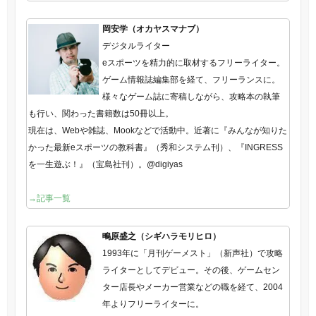
岡安学（オカヤスマナブ）
デジタルライター
eスポーツを精力的に取材するフリーライター。
ゲーム情報誌編集部を経て、フリーランスに。
様々なゲーム誌に寄稿しながら、攻略本の執筆
も行い、関わった書籍数は50冊以上。
現在は、Webや雑誌、Mookなどで活動中。近著に『みんなが知りた
かった最新eスポーツの教科書』（秀和システム刊）、『INGRESS
を一生遊ぶ！』（宝島社刊）。@digiyas
→記事一覧
鴫原盛之（シギハラモリヒロ）
1993年に「月刊ゲーメスト」（新声社）で攻略
ライターとしてデビュー。その後、ゲームセン
ター店長やメーカー営業などの職を経て、2004
年よりフリーライターに。