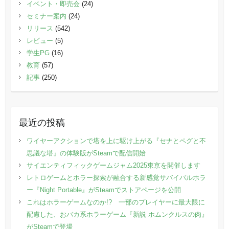
イベント・即売会
(24)
セミナー案内
(24)
リリース
(542)
レビュー
(5)
学生PG
(16)
教育
(57)
記事
(250)
最近の投稿
ワイヤーアクションで塔を上に駆け上がる『セナとペグと不
思議な塔』の体験版がSteamで配信開始
サイエンティフィックゲームジャム2025東京を開催します
レトロゲームとホラー探索が融合する新感覚サバイバルホラ
ー『Night Portable』がSteamでストアページを公開
これはホラーゲームなのか!? 一部のプレイヤーに最大限に
配慮した、おバカ系ホラーゲーム『新説 ホムンクルスの肉』
がSteamで登場