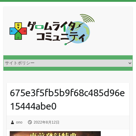
675e3f5fb5b9f68c485d96e
15444abe0
ono
2022年8月12日