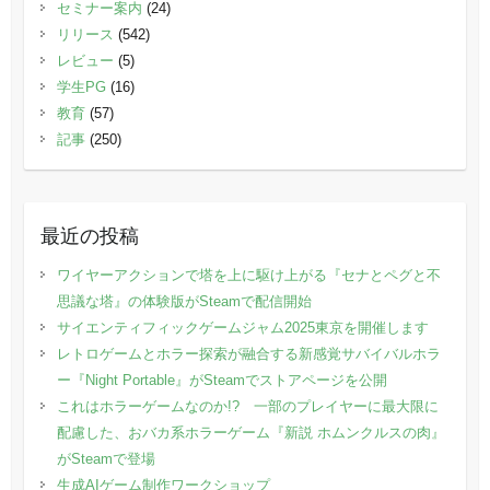
セミナー案内
(24)
リリース
(542)
レビュー
(5)
学生PG
(16)
教育
(57)
記事
(250)
最近の投稿
ワイヤーアクションで塔を上に駆け上がる『セナとペグと不
思議な塔』の体験版がSteamで配信開始
サイエンティフィックゲームジャム2025東京を開催します
レトロゲームとホラー探索が融合する新感覚サバイバルホラ
ー『Night Portable』がSteamでストアページを公開
これはホラーゲームなのか!? 一部のプレイヤーに最大限に
配慮した、おバカ系ホラーゲーム『新説 ホムンクルスの肉』
がSteamで登場
生成AIゲーム制作ワークショップ