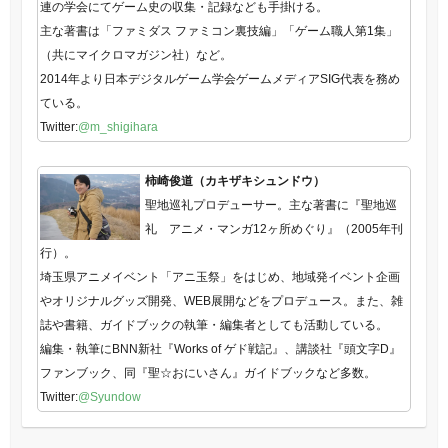
連の学会にてゲーム史の収集・記録なども手掛ける。
主な著書は「ファミダス ファミコン裏技編」「ゲーム職人第1集」
（共にマイクロマガジン社）など。
2014年より日本デジタルゲーム学会ゲームメディアSIG代表を務め
ている。
Twitter:
@m_shigihara
柿崎俊道（カキザキシュンドウ）
聖地巡礼プロデューサー。主な著書に『聖地巡
礼 アニメ・マンガ12ヶ所めぐり』（2005年刊
行）。
埼玉県アニメイベント「アニ玉祭」をはじめ、地域発イベント企画
やオリジナルグッズ開発、WEB展開などをプロデュース。また、雑
誌や書籍、ガイドブックの執筆・編集者としても活動している。
編集・執筆にBNN新社『Works of ゲド戦記』、講談社『頭文字D』
ファンブック、同『聖☆おにいさん』ガイドブックなど多数。
Twitter:
@Syundow