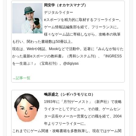
岡安学（オカヤスマナブ）
デジタルライター
eスポーツを精力的に取材するフリーライター。
ゲーム情報誌編集部を経て、フリーランスに。
様々なゲーム誌に寄稿しながら、攻略本の執筆
も行い、関わった書籍数は50冊以上。
現在は、Webや雑誌、Mookなどで活動中。近著に『みんなが知りた
かった最新eスポーツの教科書』（秀和システム刊）、『INGRESS
を一生遊ぶ！』（宝島社刊）。@digiyas
→記事一覧
鴫原盛之（シギハラモリヒロ）
1993年に「月刊ゲーメスト」（新声社）で攻略
ライターとしてデビュー。その後、ゲームセン
ター店長やメーカー営業などの職を経て、2004
年よりフリーライターに。
これまでにゲーム関連・攻略書籍を多数執筆し、現在ではゲーム関