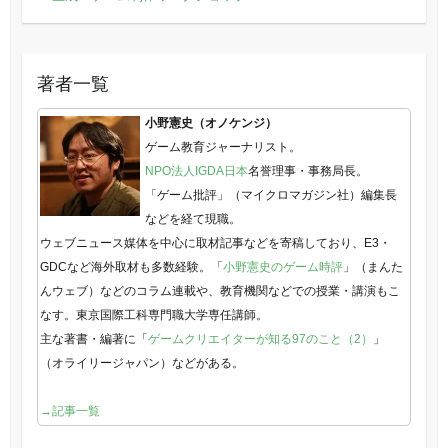
著者一覧
小野憲史（オノケンジ）
ゲーム教育ジャーナリスト。
NPO法人IGDA日本
名誉理事・事務局長。
「ゲーム批評」（マイクロマガジン社）編集長
などを経て現職。
ウェブニュース媒体を中心に取材記事などを寄稿しており、E3・
GDCなど海外取材も多数経験。「
小野憲史のゲーム時評
」（まんた
んウェブ）などのコラム連載や、教育機関などでの授業・講演もこ
なす。東京国際工科専門職大学専任講師。
主な著書・編著に「
ゲームクリエイターが知る97のこと（2）
」
（オライリージャパン）などがある。
→記事一覧