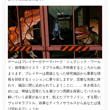
ゲームはプレイヤーがテーマパーク「ジュラシック・ワール
ド」崩壊後のイスラ・ヌブラル島に不時着するところから始
まります。プレイヤーは廃墟となった研究施設から重要な情
報を回収するミッションに乗り出しますが、悲惨な失敗に終
わり、施設に閉じ込められてしまうことに……。生き残るた
めには、獰猛な恐竜たちを避けつつ周囲を探索してパズルを
解いていく必要があります。飢えたプテラノドン、ずる賢い
ヴェロキラプトル、凶暴なティラノサウルスからあなたは逃
げ切れるでしょうか。