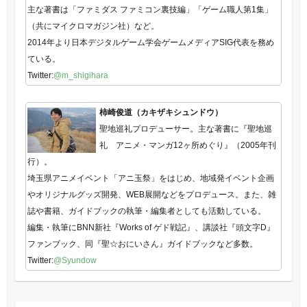
主な著書は「ファミダス ファミコン裏技編」「ゲーム職人第1集」
（共にマイクロマガジン社）など。
2014年より日本デジタルゲーム学会ゲームメディアSIG代表を務め
ている。
Twitter:
@m_shigihara
柿崎俊道（カキザキシュンドウ）
聖地巡礼プロデューサー。主な著書に『聖地巡
礼 アニメ・マンガ12ヶ所めぐり』（2005年刊
行）。
埼玉県アニメイベント「アニ玉祭」をはじめ、地域発イベント企画
やオリジナルグッズ開発、WEB展開などをプロデュース。また、雑
誌や書籍、ガイドブックの執筆・編集者としても活動している。
編集・執筆にBNN新社『Works of ゲド戦記』、講談社『頭文字D』
ファンブック、同『聖☆おにいさん』ガイドブックなど多数。
Twitter:
@Syundow