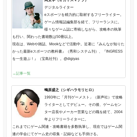
デジタルライター
eスポーツを精力的に取材するフリーライター。
ゲーム情報誌編集部を経て、フリーランスに。
様々なゲーム誌に寄稿しながら、攻略本の執筆
も行い、関わった書籍数は50冊以上。
現在は、Webや雑誌、Mookなどで活動中。近著に『みんなが知りた
かった最新eスポーツの教科書』（秀和システム刊）、『INGRESS
を一生遊ぶ！』（宝島社刊）。@digiyas
→記事一覧
鴫原盛之（シギハラモリヒロ）
1993年に「月刊ゲーメスト」（新声社）で攻略
ライターとしてデビュー。その後、ゲームセン
ター店長やメーカー営業などの職を経て、2004
年よりフリーライターに。
これまでにゲーム関連・攻略書籍を多数執筆し、現在ではゲーム関
連の学会にてゲーム史の収集・記録なども手掛ける。