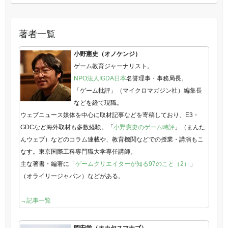
著者一覧
小野憲史（オノケンジ）
ゲーム教育ジャーナリスト。
NPO法人IGDA日本
名誉理事・事務局長。
「ゲーム批評」（マイクロマガジン社）編集長
などを経て現職。
ウェブニュース媒体を中心に取材記事などを寄稿しており、E3・
GDCなど海外取材も多数経験。「
小野憲史のゲーム時評
」（まんた
んウェブ）などのコラム連載や、教育機関などでの授業・講演もこ
なす。東京国際工科専門職大学専任講師。
主な著書・編著に「
ゲームクリエイターが知る97のこと（2）
」
（オライリージャパン）などがある。
→記事一覧
岡安学（オカヤスマナブ）