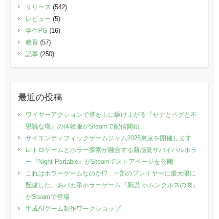
リリース
(542)
レビュー
(5)
学生PG
(16)
教育
(57)
記事
(250)
最近の投稿
ワイヤーアクションで塔を上に駆け上がる『セナとペグと不
思議な塔』の体験版がSteamで配信開始
サイエンティフィックゲームジャム2025東京を開催します
レトロゲームとホラー探索が融合する新感覚サバイバルホラ
ー『Night Portable』がSteamでストアページを公開
これはホラーゲームなのか!? 一部のプレイヤーに最大限に
配慮した、おバカ系ホラーゲーム『新説 ホムンクルスの肉』
がSteamで登場
生成AIゲーム制作ワークショップ