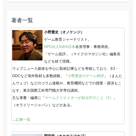
著者一覧
小野憲史（オノケンジ）
ゲーム教育ジャーナリスト。
NPO法人IGDA日本
名誉理事・事務局長。
「ゲーム批評」（マイクロマガジン社）編集長
などを経て現職。
ウェブニュース媒体を中心に取材記事などを寄稿しており、E3・
GDCなど海外取材も多数経験。「
小野憲史のゲーム時評
」（まんた
んウェブ）などのコラム連載や、教育機関などでの授業・講演もこ
なす。東京国際工科専門職大学専任講師。
主な著書・編著に「
ゲームクリエイターが知る97のこと（2）
」
（オライリージャパン）などがある。
→記事一覧
岡安学（オカヤスマナブ）