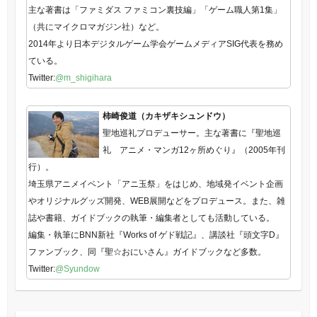
主な著書は「ファミダス ファミコン裏技編」「ゲーム職人第1集」
（共にマイクロマガジン社）など。
2014年より日本デジタルゲーム学会ゲームメディアSIG代表を務め
ている。
Twitter:
@m_shigihara
柿崎俊道（カキザキシュンドウ）
聖地巡礼プロデューサー。主な著書に『聖地巡
礼 アニメ・マンガ12ヶ所めぐり』（2005年刊
行）。
埼玉県アニメイベント「アニ玉祭」をはじめ、地域発イベント企画
やオリジナルグッズ開発、WEB展開などをプロデュース。また、雑
誌や書籍、ガイドブックの執筆・編集者としても活動している。
編集・執筆にBNN新社『Works of ゲド戦記』、講談社『頭文字D』
ファンブック、同『聖☆おにいさん』ガイドブックなど多数。
Twitter:
@Syundow