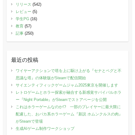
リリース
(542)
レビュー
(5)
学生PG
(16)
教育
(57)
記事
(250)
最近の投稿
ワイヤーアクションで塔を上に駆け上がる『セナとペグと不
思議な塔』の体験版がSteamで配信開始
サイエンティフィックゲームジャム2025東京を開催します
レトロゲームとホラー探索が融合する新感覚サバイバルホラ
ー『Night Portable』がSteamでストアページを公開
これはホラーゲームなのか!? 一部のプレイヤーに最大限に
配慮した、おバカ系ホラーゲーム『新説 ホムンクルスの肉』
がSteamで登場
生成AIゲーム制作ワークショップ