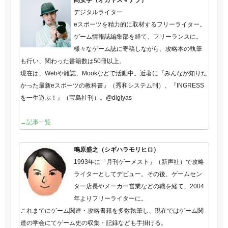
デジタルライター
eスポーツを精力的に取材するフリーライター。
ゲーム情報誌編集部を経て、フリーランスに。
様々なゲーム誌に寄稿しながら、攻略本の執筆
も行い、関わった書籍数は50冊以上。
現在は、Webや雑誌、Mookなどで活動中。近著に『みんなが知りた
かった最新eスポーツの教科書』（秀和システム刊）、『INGRESS
を一生遊ぶ！』（宝島社刊）。@digiyas
→記事一覧
鴫原盛之（シギハラモリヒロ）
1993年に「月刊ゲーメスト」（新声社）で攻略
ライターとしてデビュー。その後、ゲームセン
ター店長やメーカー営業などの職を経て、2004
年よりフリーライターに。
これまでにゲーム関連・攻略書籍を多数執筆し、現在ではゲーム関
連の学会にてゲーム史の収集・記録なども手掛ける。