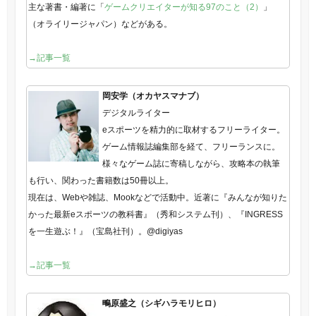
主な著書・編著に「
ゲームクリエイターが知る97のこと（2）
」
（オライリージャパン）などがある。
→記事一覧
岡安学（オカヤスマナブ）
デジタルライター
eスポーツを精力的に取材するフリーライター。
ゲーム情報誌編集部を経て、フリーランスに。
様々なゲーム誌に寄稿しながら、攻略本の執筆
も行い、関わった書籍数は50冊以上。
現在は、Webや雑誌、Mookなどで活動中。近著に『みんなが知りた
かった最新eスポーツの教科書』（秀和システム刊）、『INGRESS
を一生遊ぶ！』（宝島社刊）。@digiyas
→記事一覧
鴫原盛之（シギハラモリヒロ）