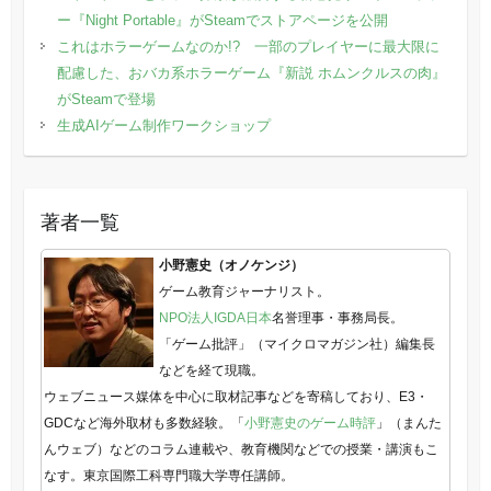
ー『Night Portable』がSteamでストアページを公開
これはホラーゲームなのか!? 一部のプレイヤーに最大限に
配慮した、おバカ系ホラーゲーム『新説 ホムンクルスの肉』
がSteamで登場
生成AIゲーム制作ワークショップ
著者一覧
小野憲史（オノケンジ）
ゲーム教育ジャーナリスト。
NPO法人IGDA日本
名誉理事・事務局長。
「ゲーム批評」（マイクロマガジン社）編集長
などを経て現職。
ウェブニュース媒体を中心に取材記事などを寄稿しており、E3・
GDCなど海外取材も多数経験。「
小野憲史のゲーム時評
」（まんた
んウェブ）などのコラム連載や、教育機関などでの授業・講演もこ
なす。東京国際工科専門職大学専任講師。