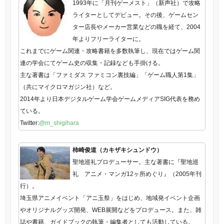
1993年に「月刊ゲーメスト」（新声社）で攻略
ライターとしてデビュー。その後、ゲームセン
ター店長やメーカー営業などの職を経て、2004
年よりフリーライターに。
これまでにゲーム関連・攻略書籍を多数執筆し、現在ではゲーム関
連の学会にてゲーム史の収集・記録なども手掛ける。
主な著書は「ファミダス ファミコン裏技編」「ゲーム職人第1集」
（共にマイクロマガジン社）など。
2014年より日本デジタルゲーム学会ゲームメディアSIG代表を務め
ている。
Twitter:
@m_shigihara
柿崎俊道（カキザキシュンドウ）
聖地巡礼プロデューサー。主な著書に『聖地巡
礼 アニメ・マンガ12ヶ所めぐり』（2005年刊
行）。
埼玉県アニメイベント「アニ玉祭」をはじめ、地域発イベント企画
やオリジナルグッズ開発、WEB展開などをプロデュース。また、雑
誌や書籍、ガイドブックの執筆・編集者としても活動している。