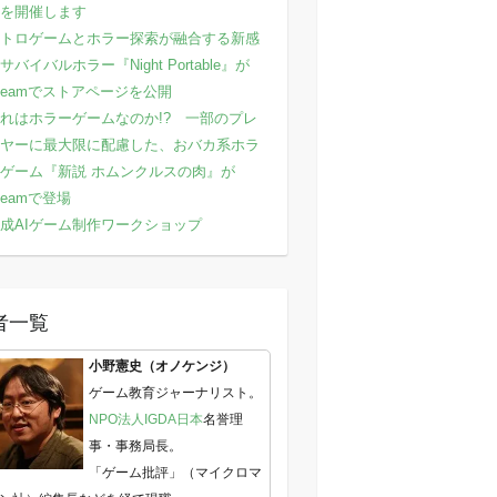
を開催します
トロゲームとホラー探索が融合する新感
サバイバルホラー『Night Portable』が
teamでストアページを公開
れはホラーゲームなのか!? 一部のプレ
ヤーに最大限に配慮した、おバカ系ホラ
ゲーム『新説 ホムンクルスの肉』が
teamで登場
成AIゲーム制作ワークショップ
者一覧
小野憲史（オノケンジ）
ゲーム教育ジャーナリスト。
NPO法人IGDA日本
名誉理
事・事務局長。
「ゲーム批評」（マイクロマ