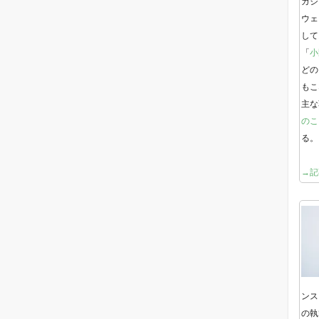
ガジ
ウェ
して
「
小
どの
もこ
主な
のこ
る。
→記
ンス
の執