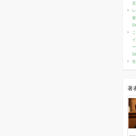
京
レ
覚
S
こ
イ
ー
S
生
著