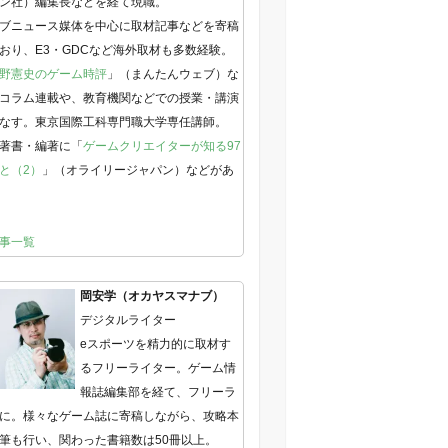
ン社）編集長などを経て現職。
ブニュース媒体を中心に取材記事などを寄稿
おり、E3・GDCなど海外取材も多数経験。
野憲史のゲーム時評
」（まんたんウェブ）な
コラム連載や、教育機関などでの授業・講演
なす。東京国際工科専門職大学専任講師。
著書・編著に「
ゲームクリエイターが知る97
と（2）
」（オライリージャパン）などがあ
事一覧
岡安学（オカヤスマナブ）
デジタルライター
eスポーツを精力的に取材す
るフリーライター。ゲーム情
報誌編集部を経て、フリーラ
に。様々なゲーム誌に寄稿しながら、攻略本
筆も行い、関わった書籍数は50冊以上。