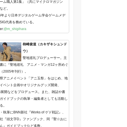
ーム職人第1集」（共にマイクロマガジン
など。
14年より日本デジタルゲーム学会ゲームメデ
SIG代表を務めている。
er:
@m_shigihara
柿崎俊道（カキザキシュンド
ウ）
聖地巡礼プロデューサー。主
書に『聖地巡礼 アニメ・マンガ12ヶ所めぐ
（2005年刊行）。
県アニメイベント「アニ玉祭」をはじめ、地
イベント企画やオリジナルグッズ開発、
B展開などをプロデュース。また、雑誌や書
ガイドブックの執筆・編集者としても活動し
る。
・執筆にBNN新社『Works of ゲド戦記』、
社『頭文字D』ファンブック、同『聖☆おに
ん』ガイドブックなど多数。