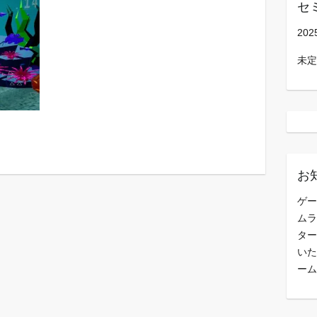
セ
202
未定
お
ゲー
ムラ
ター
いた
ーム