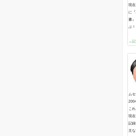
現在
に『
書』
ぶ！
→記
ムセ
20
これ
現在
記録
主な