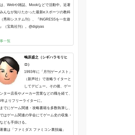
は、Webや雑誌、Mookなどで活動中。近著
みんなが知りたかった最新eスポーツの教科
（秀和システム刊）、『INGRESSを一生遊
』（宝島社刊）。@digiyas
事一覧
鴫原盛之（シギハラモリヒ
ロ）
1993年に「月刊ゲーメスト」
（新声社）で攻略ライターと
してデビュー。その後、ゲー
ンター店長やメーカー営業などの職を経て、
04年よりフリーライターに。
までにゲーム関連・攻略書籍を多数執筆し、
ではゲーム関連の学会にてゲーム史の収集・
なども手掛ける。
著書は「ファミダス ファミコン裏技編」