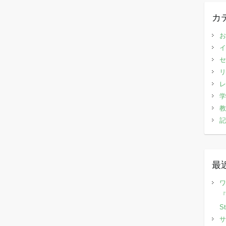
カ
お
イ
セ
リ
レ
学
教
記
最
ワ
『
S
サ