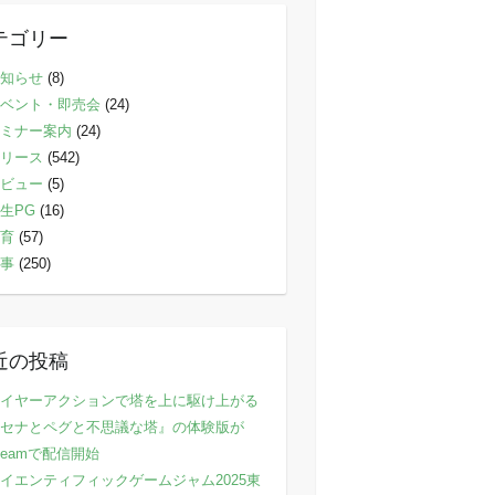
テゴリー
知らせ
(8)
ベント・即売会
(24)
ミナー案内
(24)
リース
(542)
ビュー
(5)
生PG
(16)
育
(57)
事
(250)
近の投稿
イヤーアクションで塔を上に駆け上がる
セナとペグと不思議な塔』の体験版が
teamで配信開始
イエンティフィックゲームジャム2025東