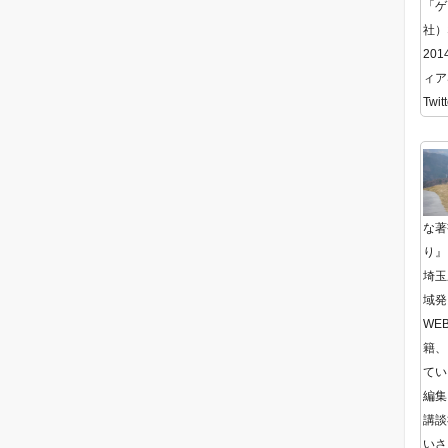
「ゲ
社）
20
ィア
Twitt
な著
り』
埼玉
域発
WE
籍、
てい
編集
講談
いさ