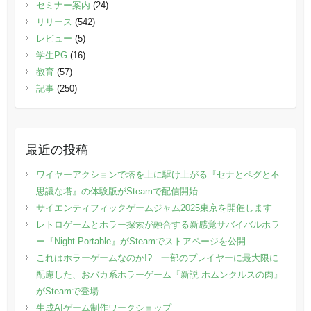
セミナー案内
(24)
リリース
(542)
レビュー
(5)
学生PG
(16)
教育
(57)
記事
(250)
最近の投稿
ワイヤーアクションで塔を上に駆け上がる『セナとペグと不
思議な塔』の体験版がSteamで配信開始
サイエンティフィックゲームジャム2025東京を開催します
レトロゲームとホラー探索が融合する新感覚サバイバルホラ
ー『Night Portable』がSteamでストアページを公開
これはホラーゲームなのか!? 一部のプレイヤーに最大限に
配慮した、おバカ系ホラーゲーム『新説 ホムンクルスの肉』
がSteamで登場
生成AIゲーム制作ワークショップ