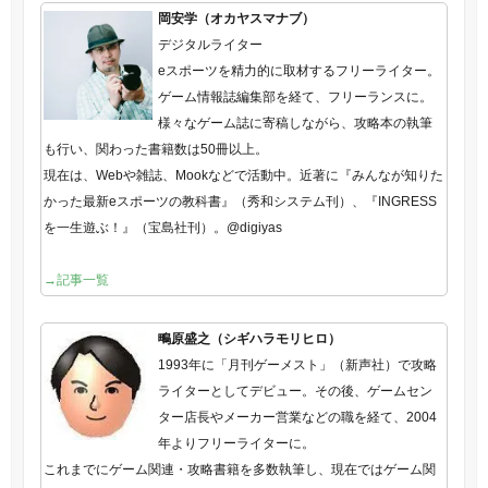
岡安学（オカヤスマナブ）
デジタルライター
eスポーツを精力的に取材するフリーライター。
ゲーム情報誌編集部を経て、フリーランスに。
様々なゲーム誌に寄稿しながら、攻略本の執筆
も行い、関わった書籍数は50冊以上。
現在は、Webや雑誌、Mookなどで活動中。近著に『みんなが知りた
かった最新eスポーツの教科書』（秀和システム刊）、『INGRESS
を一生遊ぶ！』（宝島社刊）。@digiyas
→記事一覧
鴫原盛之（シギハラモリヒロ）
1993年に「月刊ゲーメスト」（新声社）で攻略
ライターとしてデビュー。その後、ゲームセン
ター店長やメーカー営業などの職を経て、2004
年よりフリーライターに。
これまでにゲーム関連・攻略書籍を多数執筆し、現在ではゲーム関