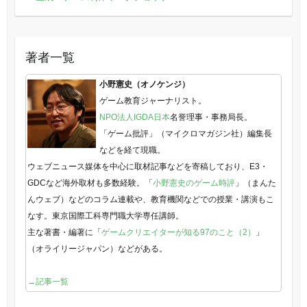
著者一覧
小野憲史（オノケンジ）
ゲーム教育ジャーナリスト。
NPO法人IGDA日本
名誉理事・事務局長。
「ゲーム批評」（マイクロマガジン社）編集長
などを経て現職。
ウェブニュース媒体を中心に取材記事などを寄稿しており、E3・
GDCなど海外取材も多数経験。「
小野憲史のゲーム時評
」（まんた
んウェブ）などのコラム連載や、教育機関などでの授業・講演もこ
なす。東京国際工科専門職大学専任講師。
主な著書・編著に「
ゲームクリエイターが知る97のこと（2）
」
（オライリージャパン）などがある。
→記事一覧