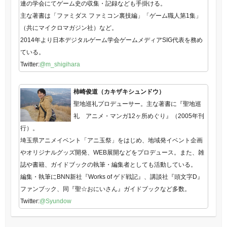
連の学会にてゲーム史の収集・記録なども手掛ける。
主な著書は「ファミダス ファミコン裏技編」「ゲーム職人第1集」
（共にマイクロマガジン社）など。
2014年より日本デジタルゲーム学会ゲームメディアSIG代表を務め
ている。
Twitter:
@m_shigihara
柿崎俊道（カキザキシュンドウ）
聖地巡礼プロデューサー。主な著書に『聖地巡
礼 アニメ・マンガ12ヶ所めぐり』（2005年刊
行）。
埼玉県アニメイベント「アニ玉祭」をはじめ、地域発イベント企画
やオリジナルグッズ開発、WEB展開などをプロデュース。また、雑
誌や書籍、ガイドブックの執筆・編集者としても活動している。
編集・執筆にBNN新社『Works of ゲド戦記』、講談社『頭文字D』
ファンブック、同『聖☆おにいさん』ガイドブックなど多数。
Twitter:
@Syundow