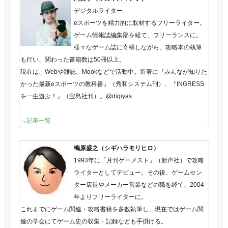
デジタルライター
eスポーツを精力的に取材するフリーライター。
ゲーム情報誌編集部を経て、フリーランスに。
様々なゲーム誌に寄稿しながら、攻略本の執筆
も行い、関わった書籍数は50冊以上。
現在は、Webや雑誌、Mookなどで活動中。近著に『みんなが知りた
かった最新eスポーツの教科書』（秀和システム刊）、『INGRESS
を一生遊ぶ！』（宝島社刊）。@digiyas
→記事一覧
鴫原盛之（シギハラモリヒロ）
1993年に「月刊ゲーメスト」（新声社）で攻略
ライターとしてデビュー。その後、ゲームセン
ター店長やメーカー営業などの職を経て、2004
年よりフリーライターに。
これまでにゲーム関連・攻略書籍を多数執筆し、現在ではゲーム関
連の学会にてゲーム史の収集・記録なども手掛ける。