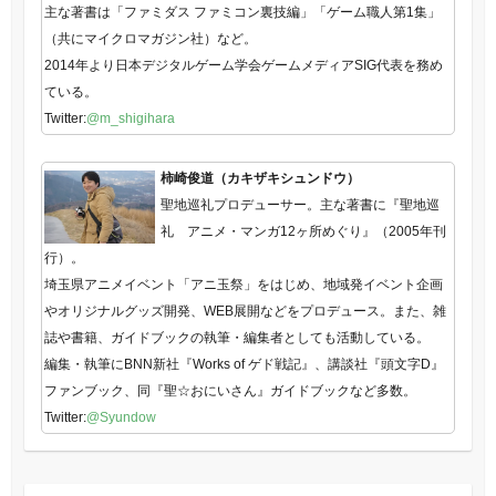
主な著書は「ファミダス ファミコン裏技編」「ゲーム職人第1集」
（共にマイクロマガジン社）など。
2014年より日本デジタルゲーム学会ゲームメディアSIG代表を務め
ている。
Twitter:
@m_shigihara
柿崎俊道（カキザキシュンドウ）
聖地巡礼プロデューサー。主な著書に『聖地巡
礼 アニメ・マンガ12ヶ所めぐり』（2005年刊
行）。
埼玉県アニメイベント「アニ玉祭」をはじめ、地域発イベント企画
やオリジナルグッズ開発、WEB展開などをプロデュース。また、雑
誌や書籍、ガイドブックの執筆・編集者としても活動している。
編集・執筆にBNN新社『Works of ゲド戦記』、講談社『頭文字D』
ファンブック、同『聖☆おにいさん』ガイドブックなど多数。
Twitter:
@Syundow