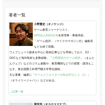
著者一覧
小野憲史（オノケンジ）
ゲーム教育ジャーナリスト。
NPO法人IGDA日本
名誉理事・事務局長。
「ゲーム批評」（マイクロマガジン社）編集長
などを経て現職。
ウェブニュース媒体を中心に取材記事などを寄稿しており、E3・
GDCなど海外取材も多数経験。「
小野憲史のゲーム時評
」（まんた
んウェブ）などのコラム連載や、教育機関などでの授業・講演もこ
なす。東京国際工科専門職大学専任講師。
主な著書・編著に「
ゲームクリエイターが知る97のこと（2）
」
（オライリージャパン）などがある。
→記事一覧
岡安学（オカヤスマナブ）