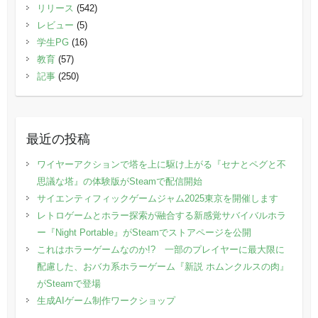
リリース
(542)
レビュー
(5)
学生PG
(16)
教育
(57)
記事
(250)
最近の投稿
ワイヤーアクションで塔を上に駆け上がる『セナとペグと不
思議な塔』の体験版がSteamで配信開始
サイエンティフィックゲームジャム2025東京を開催します
レトロゲームとホラー探索が融合する新感覚サバイバルホラ
ー『Night Portable』がSteamでストアページを公開
これはホラーゲームなのか!? 一部のプレイヤーに最大限に
配慮した、おバカ系ホラーゲーム『新説 ホムンクルスの肉』
がSteamで登場
生成AIゲーム制作ワークショップ