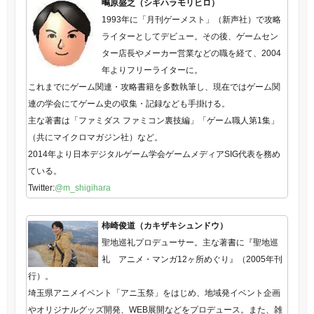
鴫原盛之（シギハラモリヒロ）
1993年に「月刊ゲーメスト」（新声社）で攻略
ライターとしてデビュー。その後、ゲームセン
ター店長やメーカー営業などの職を経て、2004
年よりフリーライターに。
これまでにゲーム関連・攻略書籍を多数執筆し、現在ではゲーム関
連の学会にてゲーム史の収集・記録なども手掛ける。
主な著書は「ファミダス ファミコン裏技編」「ゲーム職人第1集」
（共にマイクロマガジン社）など。
2014年より日本デジタルゲーム学会ゲームメディアSIG代表を務め
ている。
Twitter:
@m_shigihara
柿崎俊道（カキザキシュンドウ）
聖地巡礼プロデューサー。主な著書に『聖地巡
礼 アニメ・マンガ12ヶ所めぐり』（2005年刊
行）。
埼玉県アニメイベント「アニ玉祭」をはじめ、地域発イベント企画
やオリジナルグッズ開発、WEB展開などをプロデュース。また、雑