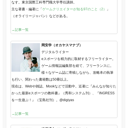
なす。東京国際工科専門職大学専任講師。
主な著書・編著に「
ゲームクリエイターが知る97のこと（2）
」
（オライリージャパン）などがある。
→記事一覧
岡安学（オカヤスマナブ）
デジタルライター
eスポーツを精力的に取材するフリーライター。
ゲーム情報誌編集部を経て、フリーランスに。
様々なゲーム誌に寄稿しながら、攻略本の執筆
も行い、関わった書籍数は50冊以上。
現在は、Webや雑誌、Mookなどで活動中。近著に『みんなが知りた
かった最新eスポーツの教科書』（秀和システム刊）、『INGRESS
を一生遊ぶ！』（宝島社刊）。@digiyas
→記事一覧