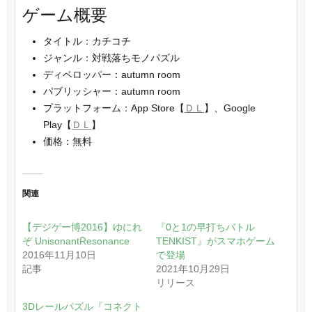
ゲーム概要
タイトル：カチコチ
ジャンル：対戦落ちモノパズル
ディベロッパー：autumn room
パブリッシャー：autumn room
プラットフォーム：App Store【
ＤＬ
】、Google
Play【
ＤＬ
】
価格：無料
関連
【デジゲー博2016】ゆにれ
『0と1の早打ちバトル
ぞ UnisonantResonance
TENKIST』がスマホゲーム
2016年11月10日
で登場
記事
2021年10月29日
リリース
3Dレールパズル『コネクト