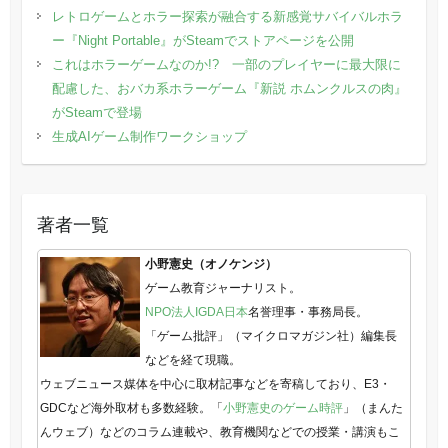
レトロゲームとホラー探索が融合する新感覚サバイバルホラ
ー『Night Portable』がSteamでストアページを公開
これはホラーゲームなのか!? 一部のプレイヤーに最大限に
配慮した、おバカ系ホラーゲーム『新説 ホムンクルスの肉』
がSteamで登場
生成AIゲーム制作ワークショップ
著者一覧
小野憲史（オノケンジ）
ゲーム教育ジャーナリスト。
NPO法人IGDA日本
名誉理事・事務局長。
「ゲーム批評」（マイクロマガジン社）編集長
などを経て現職。
ウェブニュース媒体を中心に取材記事などを寄稿しており、E3・
GDCなど海外取材も多数経験。「
小野憲史のゲーム時評
」（まんた
んウェブ）などのコラム連載や、教育機関などでの授業・講演もこ