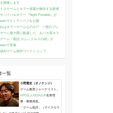
を開催します
トロゲームとホラー探索が融合する新感
サバイバルホラー『Night Portable』が
teamでストアページを公開
れはホラーゲームなのか!? 一部のプレ
ヤーに最大限に配慮した、おバカ系ホラ
ゲーム『新説 ホムンクルスの肉』が
teamで登場
成AIゲーム制作ワークショップ
者一覧
小野憲史（オノケンジ）
ゲーム教育ジャーナリスト。
NPO法人IGDA日本
名誉理
事・事務局長。
「ゲーム批評」（マイクロマ