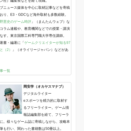
ン社）編集長などを経て現職。
ブニュース媒体を中心に取材記事などを寄稿
おり、E3・GDCなど海外取材も多数経験。
野憲史のゲーム時評
」（まんたんウェブ）な
コラム連載や、教育機関などでの授業・講演
なす。東京国際工科専門職大学専任講師。
著書・編著に「
ゲームクリエイターが知る97
と（2）
」（オライリージャパン）などがあ
事一覧
岡安学（オカヤスマナブ）
デジタルライター
eスポーツを精力的に取材す
るフリーライター。ゲーム情
報誌編集部を経て、フリーラ
に。様々なゲーム誌に寄稿しながら、攻略本
筆も行い、関わった書籍数は50冊以上。