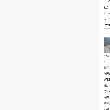
「ゲ
社）
20
ィア
Twitt
な著
り』
埼玉
域発
WE
籍、
てい
編集
講談
いさ