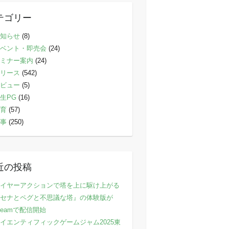
テゴリー
知らせ
(8)
ベント・即売会
(24)
ミナー案内
(24)
リース
(542)
ビュー
(5)
生PG
(16)
育
(57)
事
(250)
近の投稿
イヤーアクションで塔を上に駆け上がる
セナとペグと不思議な塔』の体験版が
teamで配信開始
イエンティフィックゲームジャム2025東