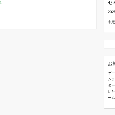
セ
1
202
未定
お
ゲー
ムラ
ター
いた
ーム