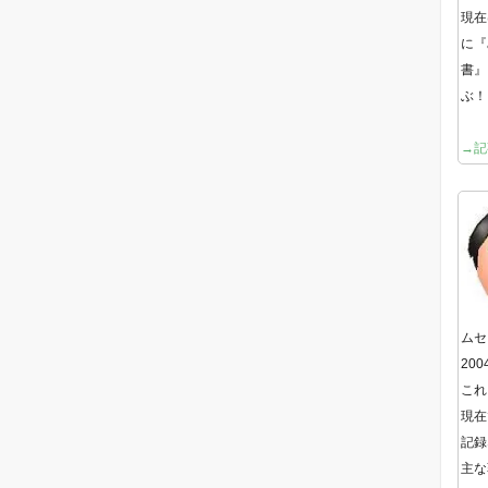
現在
に『
書』
ぶ！
→記
ムセ
20
これ
現在
記録
主な