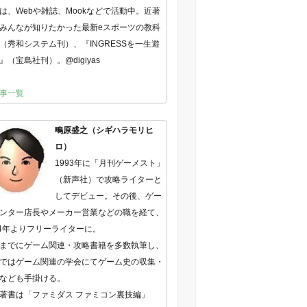
は、Webや雑誌、Mookなどで活動中。近著
みんなが知りたかった最新eスポーツの教科
（秀和システム刊）、『INGRESSを一生遊
』（宝島社刊）。@digiyas
事一覧
鴫原盛之（シギハラモリヒ
ロ）
1993年に「月刊ゲーメスト」
（新声社）で攻略ライターと
してデビュー。その後、ゲー
ンター店長やメーカー営業などの職を経て、
04年よりフリーライターに。
までにゲーム関連・攻略書籍を多数執筆し、
ではゲーム関連の学会にてゲーム史の収集・
なども手掛ける。
著書は「ファミダス ファミコン裏技編」