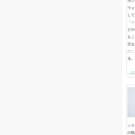
ガジ
ウェ
して
「
小
どの
もこ
主な
のこ
る。
→記
ンス
の執