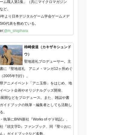
ーム職人第1集」（共にマイクロマガジン
など。
14年より日本デジタルゲーム学会ゲームメデ
SIG代表を務めている。
er:
@m_shigihara
柿崎俊道（カキザキシュンド
ウ）
聖地巡礼プロデューサー。主
書に『聖地巡礼 アニメ・マンガ12ヶ所めぐ
（2005年刊行）。
県アニメイベント「アニ玉祭」をはじめ、地
イベント企画やオリジナルグッズ開発、
B展開などをプロデュース。また、雑誌や書
ガイドブックの執筆・編集者としても活動し
る。
・執筆にBNN新社『Works of ゲド戦記』、
社『頭文字D』ファンブック、同『聖☆おに
ん』ガイドブックなど多数。