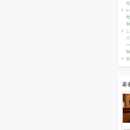
京
レ
覚
S
こ
イ
ー
S
生
著