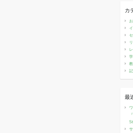
カ
お
イ
セ
リ
レ
学
教
記
最
ワ
『
S
サ