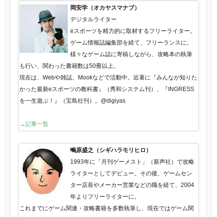
岡安学（オカヤスマナブ）
デジタルライター
eスポーツを精力的に取材するフリーライター。
ゲーム情報誌編集部を経て、フリーランスに。
様々なゲーム誌に寄稿しながら、攻略本の執筆
も行い、関わった書籍数は50冊以上。
現在は、Webや雑誌、Mookなどで活動中。近著に『みんなが知りた
かった最新eスポーツの教科書』（秀和システム刊）、『INGRESS
を一生遊ぶ！』（宝島社刊）。@digiyas
→記事一覧
鴫原盛之（シギハラモリヒロ）
1993年に「月刊ゲーメスト」（新声社）で攻略
ライターとしてデビュー。その後、ゲームセン
ター店長やメーカー営業などの職を経て、2004
年よりフリーライターに。
これまでにゲーム関連・攻略書籍を多数執筆し、現在ではゲーム関