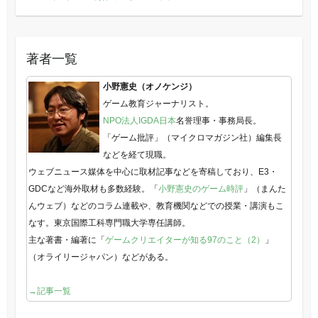
著者一覧
小野憲史（オノケンジ）
ゲーム教育ジャーナリスト。
NPO法人IGDA日本
名誉理事・事務局長。
「ゲーム批評」（マイクロマガジン社）編集長
などを経て現職。
ウェブニュース媒体を中心に取材記事などを寄稿しており、E3・
GDCなど海外取材も多数経験。「
小野憲史のゲーム時評
」（まんた
んウェブ）などのコラム連載や、教育機関などでの授業・講演もこ
なす。東京国際工科専門職大学専任講師。
主な著書・編著に「
ゲームクリエイターが知る97のこと（2）
」
（オライリージャパン）などがある。
→記事一覧