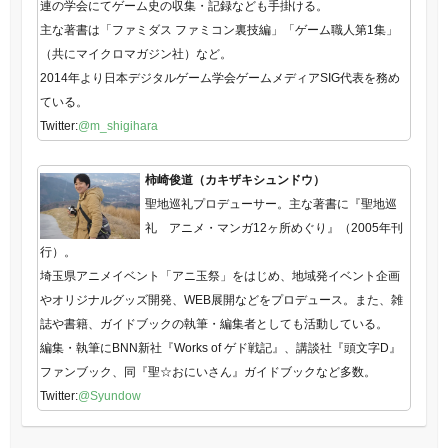
連の学会にてゲーム史の収集・記録なども手掛ける。
主な著書は「ファミダス ファミコン裏技編」「ゲーム職人第1集」
（共にマイクロマガジン社）など。
2014年より日本デジタルゲーム学会ゲームメディアSIG代表を務め
ている。
Twitter:
@m_shigihara
柿崎俊道（カキザキシュンドウ）
聖地巡礼プロデューサー。主な著書に『聖地巡
礼 アニメ・マンガ12ヶ所めぐり』（2005年刊
行）。
埼玉県アニメイベント「アニ玉祭」をはじめ、地域発イベント企画
やオリジナルグッズ開発、WEB展開などをプロデュース。また、雑
誌や書籍、ガイドブックの執筆・編集者としても活動している。
編集・執筆にBNN新社『Works of ゲド戦記』、講談社『頭文字D』
ファンブック、同『聖☆おにいさん』ガイドブックなど多数。
Twitter:
@Syundow