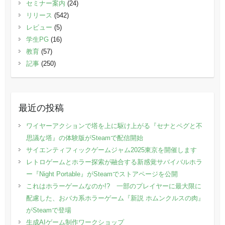
セミナー案内
(24)
リリース
(542)
レビュー
(5)
学生PG
(16)
教育
(57)
記事
(250)
最近の投稿
ワイヤーアクションで塔を上に駆け上がる『セナとペグと不
思議な塔』の体験版がSteamで配信開始
サイエンティフィックゲームジャム2025東京を開催します
レトロゲームとホラー探索が融合する新感覚サバイバルホラ
ー『Night Portable』がSteamでストアページを公開
これはホラーゲームなのか!? 一部のプレイヤーに最大限に
配慮した、おバカ系ホラーゲーム『新説 ホムンクルスの肉』
がSteamで登場
生成AIゲーム制作ワークショップ