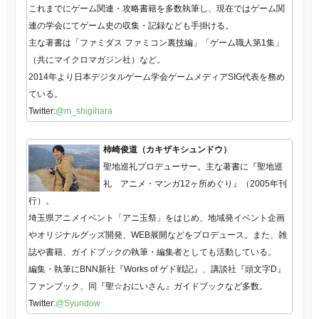
これまでにゲーム関連・攻略書籍を多数執筆し、現在ではゲーム関
連の学会にてゲーム史の収集・記録なども手掛ける。
主な著書は「ファミダス ファミコン裏技編」「ゲーム職人第1集」
（共にマイクロマガジン社）など。
2014年より日本デジタルゲーム学会ゲームメディアSIG代表を務め
ている。
Twitter:
@m_shigihara
柿崎俊道（カキザキシュンドウ）
聖地巡礼プロデューサー。主な著書に『聖地巡
礼 アニメ・マンガ12ヶ所めぐり』（2005年刊
行）。
埼玉県アニメイベント「アニ玉祭」をはじめ、地域発イベント企画
やオリジナルグッズ開発、WEB展開などをプロデュース。また、雑
誌や書籍、ガイドブックの執筆・編集者としても活動している。
編集・執筆にBNN新社『Works of ゲド戦記』、講談社『頭文字D』
ファンブック、同『聖☆おにいさん』ガイドブックなど多数。
Twitter:
@Syundow