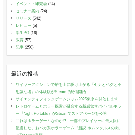
イベント・即売会
(24)
セミナー案内
(24)
リリース
(542)
レビュー
(5)
学生PG
(16)
教育
(57)
記事
(250)
最近の投稿
ワイヤーアクションで塔を上に駆け上がる『セナとペグと不
思議な塔』の体験版がSteamで配信開始
サイエンティフィックゲームジャム2025東京を開催します
レトロゲームとホラー探索が融合する新感覚サバイバルホラ
ー『Night Portable』がSteamでストアページを公開
これはホラーゲームなのか!? 一部のプレイヤーに最大限に
配慮した、おバカ系ホラーゲーム『新説 ホムンクルスの肉』