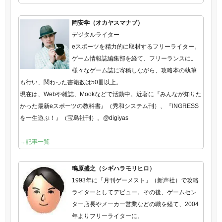
岡安学（オカヤスマナブ）
デジタルライター
eスポーツを精力的に取材するフリーライター。
ゲーム情報誌編集部を経て、フリーランスに。
様々なゲーム誌に寄稿しながら、攻略本の執筆
も行い、関わった書籍数は50冊以上。
現在は、Webや雑誌、Mookなどで活動中。近著に『みんなが知りた
かった最新eスポーツの教科書』（秀和システム刊）、『INGRESS
を一生遊ぶ！』（宝島社刊）。@digiyas
→記事一覧
鴫原盛之（シギハラモリヒロ）
1993年に「月刊ゲーメスト」（新声社）で攻略
ライターとしてデビュー。その後、ゲームセン
ター店長やメーカー営業などの職を経て、2004
年よりフリーライターに。