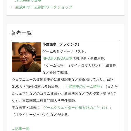
がSteamで登場
生成AIゲーム制作ワークショップ
著者一覧
小野憲史（オノケンジ）
ゲーム教育ジャーナリスト。
NPO法人IGDA日本
名誉理事・事務局長。
「ゲーム批評」（マイクロマガジン社）編集長
などを経て現職。
ウェブニュース媒体を中心に取材記事などを寄稿しており、E3・
GDCなど海外取材も多数経験。「
小野憲史のゲーム時評
」（まんた
んウェブ）などのコラム連載や、教育機関などでの授業・講演もこ
なす。東京国際工科専門職大学専任講師。
主な著書・編著に「
ゲームクリエイターが知る97のこと（2）
」
（オライリージャパン）などがある。
→記事一覧