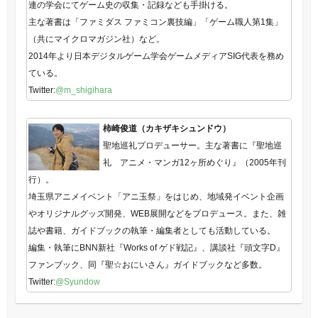
連の学会にてゲーム史の収集・記録なども手掛ける。
主な著書は「ファミダス ファミコン裏技編」「ゲーム職人第1集」
（共にマイクロマガジン社）など。
2014年より日本デジタルゲーム学会ゲームメディアSIG代表を務め
ている。
Twitter:
@m_shigihara
柿崎俊道（カキザキシュンドウ）
聖地巡礼プロデューサー。主な著書に『聖地巡
礼 アニメ・マンガ12ヶ所めぐり』（2005年刊
行）。
埼玉県アニメイベント「アニ玉祭」をはじめ、地域発イベント企画
やオリジナルグッズ開発、WEB展開などをプロデュース。また、雑
誌や書籍、ガイドブックの執筆・編集者としても活動している。
編集・執筆にBNN新社『Works of ゲド戦記』、講談社『頭文字D』
ファンブック、同『聖☆おにいさん』ガイドブックなど多数。
Twitter:
@Syundow