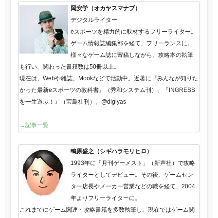
岡安学（オカヤスマナブ）
デジタルライター
eスポーツを精力的に取材するフリーライター。
ゲーム情報誌編集部を経て、フリーランスに。
様々なゲーム誌に寄稿しながら、攻略本の執筆
も行い、関わった書籍数は50冊以上。
現在は、Webや雑誌、Mookなどで活動中。近著に『みんなが知りた
かった最新eスポーツの教科書』（秀和システム刊）、『INGRESS
を一生遊ぶ！』（宝島社刊）。@digiyas
→記事一覧
鴫原盛之（シギハラモリヒロ）
1993年に「月刊ゲーメスト」（新声社）で攻略
ライターとしてデビュー。その後、ゲームセン
ター店長やメーカー営業などの職を経て、2004
年よりフリーライターに。
これまでにゲーム関連・攻略書籍を多数執筆し、現在ではゲーム関