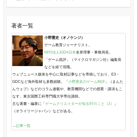
著者一覧
小野憲史（オノケンジ）
ゲーム教育ジャーナリスト。
NPO法人IGDA日本
名誉理事・事務局長。
「ゲーム批評」（マイクロマガジン社）編集長
などを経て現職。
ウェブニュース媒体を中心に取材記事などを寄稿しており、E3・
GDCなど海外取材も多数経験。「
小野憲史のゲーム時評
」（まんた
んウェブ）などのコラム連載や、教育機関などでの授業・講演もこ
なす。東京国際工科専門職大学専任講師。
主な著書・編著に「
ゲームクリエイターが知る97のこと（2）
」
（オライリージャパン）などがある。
→記事一覧