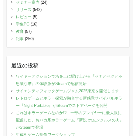
セミナー案内
(24)
リリース
(542)
レビュー
(5)
学生PG
(16)
教育
(57)
記事
(250)
最近の投稿
ワイヤーアクションで塔を上に駆け上がる『セナとペグと不
思議な塔』の体験版がSteamで配信開始
サイエンティフィックゲームジャム2025東京を開催します
レトロゲームとホラー探索が融合する新感覚サバイバルホラ
ー『Night Portable』がSteamでストアページを公開
これはホラーゲームなのか!? 一部のプレイヤーに最大限に
配慮した、おバカ系ホラーゲーム『新説 ホムンクルスの肉』
がSteamで登場
生成AIゲーム制作ワークショップ