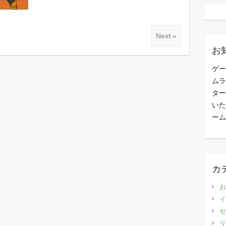
Next »
お
ゲー
ムラ
ター
いた
ーム
カ
お
イ
セ
リ