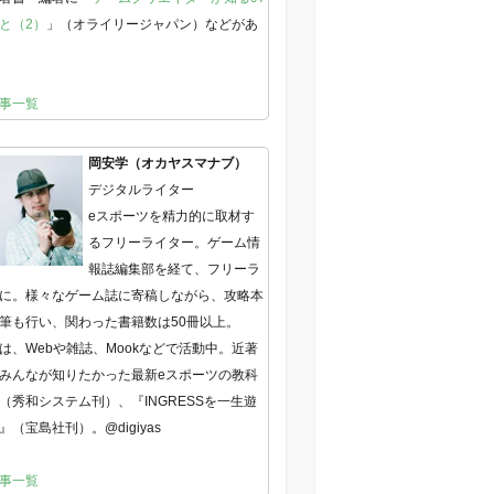
と（2）
」（オライリージャパン）などがあ
事一覧
岡安学（オカヤスマナブ）
デジタルライター
eスポーツを精力的に取材す
るフリーライター。ゲーム情
報誌編集部を経て、フリーラ
に。様々なゲーム誌に寄稿しながら、攻略本
筆も行い、関わった書籍数は50冊以上。
は、Webや雑誌、Mookなどで活動中。近著
みんなが知りたかった最新eスポーツの教科
（秀和システム刊）、『INGRESSを一生遊
』（宝島社刊）。@digiyas
事一覧