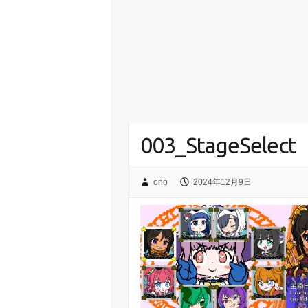
003_StageSelect
ono
2024年12月9日