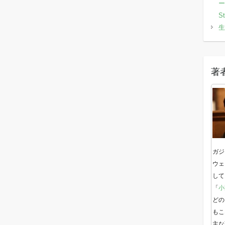
ー
S
生
著
ガジ
ウェ
して
「
小
どの
もこ
主な