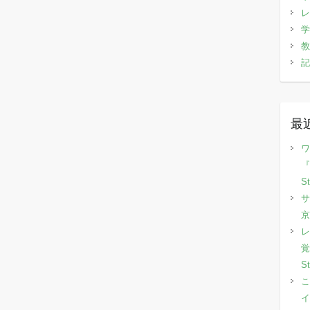
レ
学
教
記
最
ワ
『
S
サ
京
レ
覚
S
こ
イ