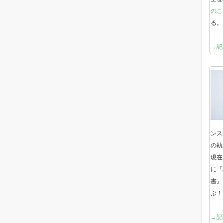
のこ
る。
→記
ンス
の執
現在
に『
書』
ぶ！
→記