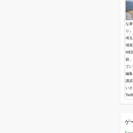
な著
り』
埼玉
域発
WE
籍、
てい
編集
講談
いさ
Twitt
ゲ
Fac