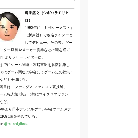
鴫原盛之（シギハラモリヒ
ロ）
1993年に「月刊ゲーメスト」
（新声社）で攻略ライターと
してデビュー。その後、ゲー
ンター店長やメーカー営業などの職を経て、
04年よりフリーライターに。
までにゲーム関連・攻略書籍を多数執筆し、
ではゲーム関連の学会にてゲーム史の収集・
なども手掛ける。
著書は「ファミダス ファミコン裏技編」
ーム職人第1集」（共にマイクロマガジン
など。
14年より日本デジタルゲーム学会ゲームメデ
SIG代表を務めている。
er:
@m_shigihara