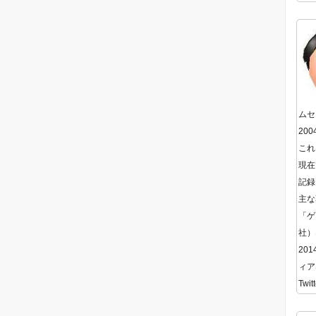
ムセ
20
これ
現在
記録
主な
「ゲ
社）
20
ィア
Twitt