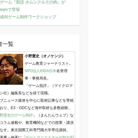
ゲーム『新説 ホムンクルスの肉』が
teamで登場
成AIゲーム制作ワークショップ
者一覧
小野憲史（オノケンジ）
ゲーム教育ジャーナリスト。
NPO法人IGDA日本
名誉理
事・事務局長。
「ゲーム批評」（マイクロマ
ン社）編集長などを経て現職。
ブニュース媒体を中心に取材記事などを寄稿
おり、E3・GDCなど海外取材も多数経験。
野憲史のゲーム時評
」（まんたんウェブ）な
コラム連載や、教育機関などでの授業・講演
なす。東京国際工科専門職大学専任講師。
著書・編著に「
ゲームクリエイターが知る97