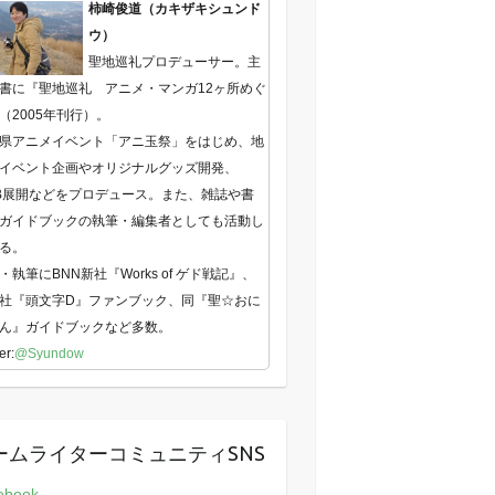
柿崎俊道（カキザキシュンド
ウ）
聖地巡礼プロデューサー。主
書に『聖地巡礼 アニメ・マンガ12ヶ所めぐ
（2005年刊行）。
県アニメイベント「アニ玉祭」をはじめ、地
イベント企画やオリジナルグッズ開発、
B展開などをプロデュース。また、雑誌や書
ガイドブックの執筆・編集者としても活動し
る。
・執筆にBNN新社『Works of ゲド戦記』、
社『頭文字D』ファンブック、同『聖☆おに
ん』ガイドブックなど多数。
er:
@Syundow
ームライターコミュニティSNS
ebook