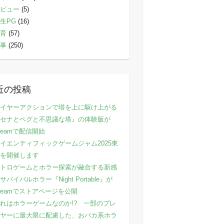
ビュー
(5)
生PG
(16)
育
(57)
事
(250)
近の投稿
イヤーアクションで塔を上に駆け上がる
セナとペグと不思議な塔』の体験版が
teamで配信開始
イエンティフィックゲームジャム2025東
を開催します
トロゲームとホラー探索が融合する新感
サバイバルホラー『Night Portable』が
teamでストアページを公開
れはホラーゲームなのか!? 一部のプレ
ヤーに最大限に配慮した、おバカ系ホラ